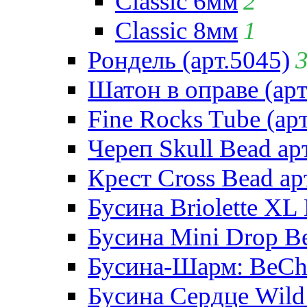
Classic 6мм
2
Classic 8мм
1
Рондель (арт.5045)
Шатон в оправе (арт
Fine Rocks Tube (арт
Череп Skull Bead ар
Крест Cross Bead ар
Бусина Briolette XL 
Бусина Mini Drop Be
Бусина-Шарм: BeCha
Бусина Сердце Wild 