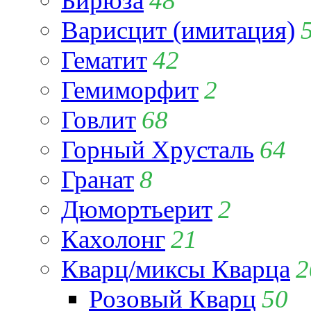
Бирюза
48
Варисцит (имитация)
Гематит
42
Гемиморфит
2
Говлит
68
Горный Хрусталь
64
Гранат
8
Дюмортьерит
2
Кахолонг
21
Кварц/миксы Кварца
2
Розовый Кварц
50