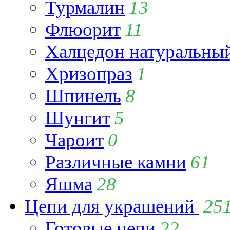
Турмалин
13
Флюорит
11
Халцедон натуральны
Хризопраз
1
Шпинель
8
Шунгит
5
Чароит
0
Различные камни
61
Яшма
28
Цепи для украшений
25
Готовые цепи
22