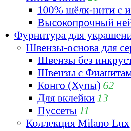
100% шёлк-нити с и
Высокопрочный ней
Фурнитура для украшен
Швензы-основа для се
Швензы без инкрус
Швензы с Фианита
Конго (Хупы)
62
Для вклейки
13
Пуссеты
11
Коллекция Milano Lux