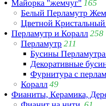
Майорка "жемчуг"
165
Белый Перламутр Жем
Цветной Кристальный
Перламутр и Коралл
258
Перламутр
211
Бусины Перламутра
Декоративные буси
Фурнитура с перла
Коралл
49
Фианиты, Керамика, Дер
Фианит на нити
61