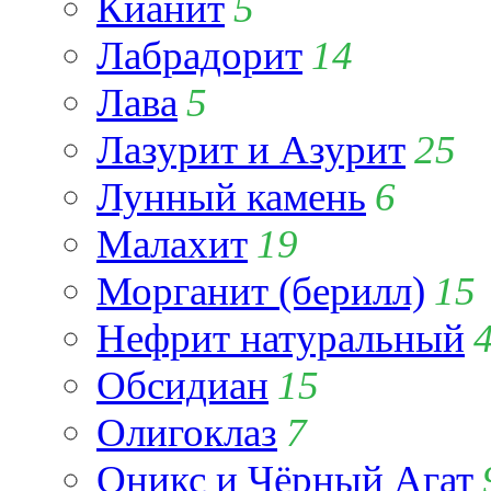
Кианит
5
Лабрадорит
14
Лава
5
Лазурит и Азурит
25
Лунный камень
6
Малахит
19
Морганит (берилл)
15
Нефрит натуральный
Обсидиан
15
Олигоклаз
7
Оникс и Чёрный Агат