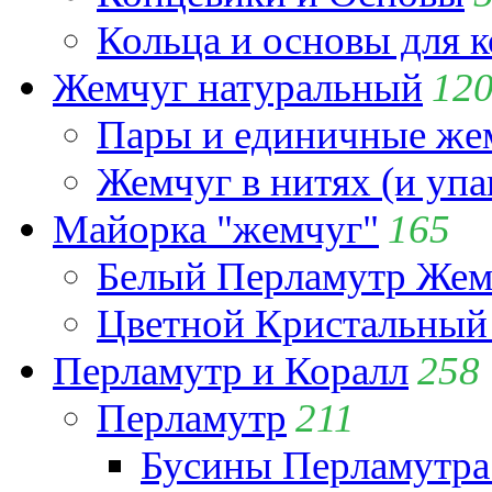
Кольца и основы для 
Жемчуг натуральный
12
Пары и единичные ж
Жемчуг в нитях (и упа
Майорка "жемчуг"
165
Белый Перламутр Жем
Цветной Кристальный
Перламутр и Коралл
258
Перламутр
211
Бусины Перламутра