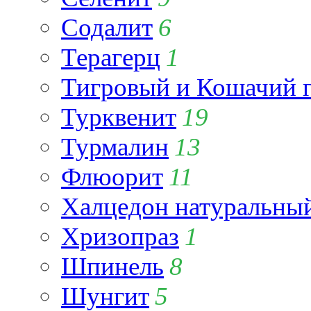
Содалит
6
Терагерц
1
Тигровый и Кошачий г
Турквенит
19
Турмалин
13
Флюорит
11
Халцедон натуральны
Хризопраз
1
Шпинель
8
Шунгит
5