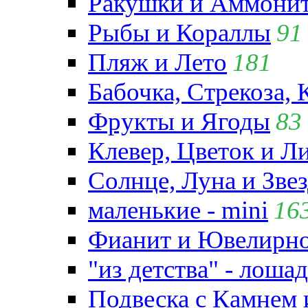
Ракушки и Аммони
Рыбы и Кораллы
91
Пляж и Лето
181
Бабочка, Стрекоза, 
Фрукты и Ягоды
83
Клевер, Цветок и Л
Солнце, Луна и Зве
маленькие - mini
16
Фианит и Ювелирно
"из детства" - лошад
Подвеска с Камнем