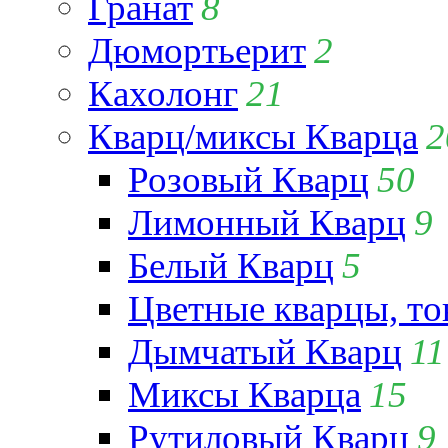
Гранат
8
Дюмортьерит
2
Кахолонг
21
Кварц/миксы Кварца
2
Розовый Кварц
50
Лимонный Кварц
9
Белый Кварц
5
Цветные кварцы, т
Дымчатый Кварц
11
Миксы Кварца
15
Рутиловый Кварц
9