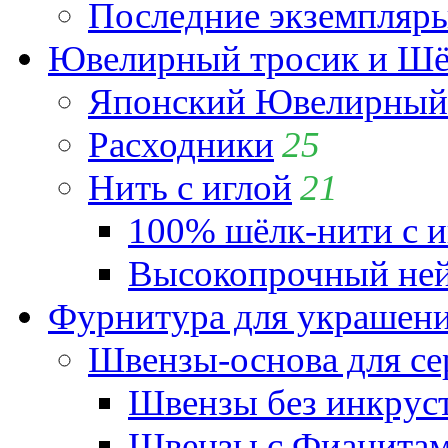
Последние экземпляр
Ювелирный тросик и Шёл
Японский Ювелирный 
Расходники
25
Нить с иглой
21
100% шёлк-нити с и
Высокопрочный ней
Фурнитура для украшен
Швензы-основа для се
Швензы без инкрус
Швензы с Фианита