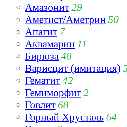
Амазонит
29
Аметист/Аметрин
50
Апатит
7
Аквамарин
11
Бирюза
48
Варисцит (имитация)
Гематит
42
Гемиморфит
2
Говлит
68
Горный Хрусталь
64