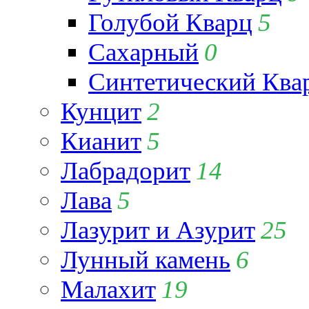
Голубой Кварц
5
Сахарный
0
Синтетический Ква
Кунцит
2
Кианит
5
Лабрадорит
14
Лава
5
Лазурит и Азурит
25
Лунный камень
6
Малахит
19