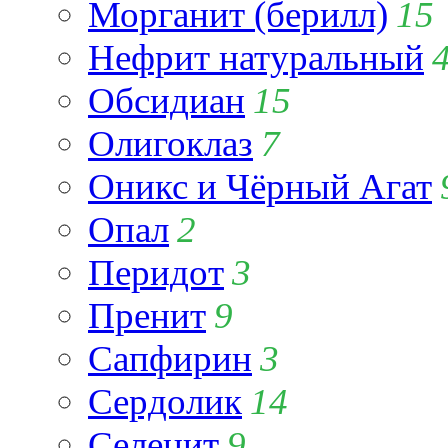
Морганит (берилл)
15
Нефрит натуральный
Обсидиан
15
Олигоклаз
7
Оникс и Чёрный Агат
Опал
2
Перидот
3
Пренит
9
Сапфирин
3
Сердолик
14
Селенит
9