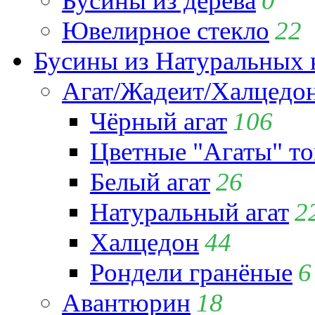
Бусины из дерева
0
Ювелирное стекло
22
Бусины из Натуральных 
Агат/Жадеит/Халцедо
Чёрный агат
106
Цветные "Агаты" т
Белый агат
26
Натуральный агат
2
Халцедон
44
Рондели гранёные
6
Авантюрин
18