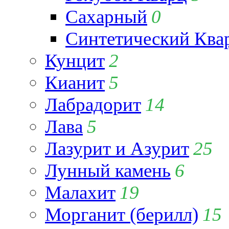
Сахарный
0
Синтетический Ква
Кунцит
2
Кианит
5
Лабрадорит
14
Лава
5
Лазурит и Азурит
25
Лунный камень
6
Малахит
19
Морганит (берилл)
15