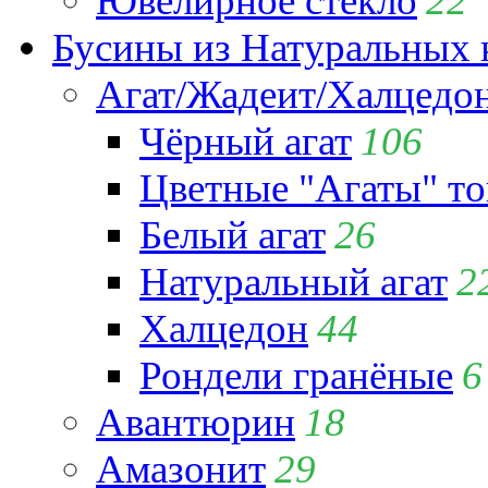
Ювелирное стекло
22
Бусины из Натуральных 
Агат/Жадеит/Халцедо
Чёрный агат
106
Цветные "Агаты" т
Белый агат
26
Натуральный агат
2
Халцедон
44
Рондели гранёные
6
Авантюрин
18
Амазонит
29