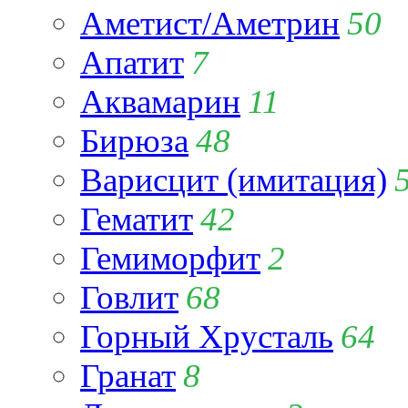
Аметист/Аметрин
50
Апатит
7
Аквамарин
11
Бирюза
48
Варисцит (имитация)
Гематит
42
Гемиморфит
2
Говлит
68
Горный Хрусталь
64
Гранат
8