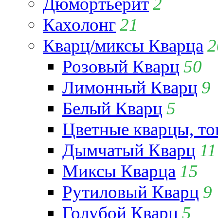
Дюмортьерит
2
Кахолонг
21
Кварц/миксы Кварца
2
Розовый Кварц
50
Лимонный Кварц
9
Белый Кварц
5
Цветные кварцы, т
Дымчатый Кварц
11
Миксы Кварца
15
Рутиловый Кварц
9
Голубой Кварц
5