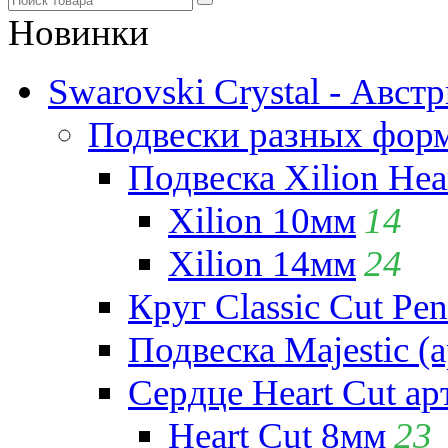
Новинки
Swarovski Crystal - Авст
Подвески разных фор
Подвеска Xilion Hear
Xilion 10мм
14
Xilion 14мм
24
Круг Classic Cut Pen
Подвеска Majestic (а
Сердце Heart Cut ар
Heart Cut 8мм
23