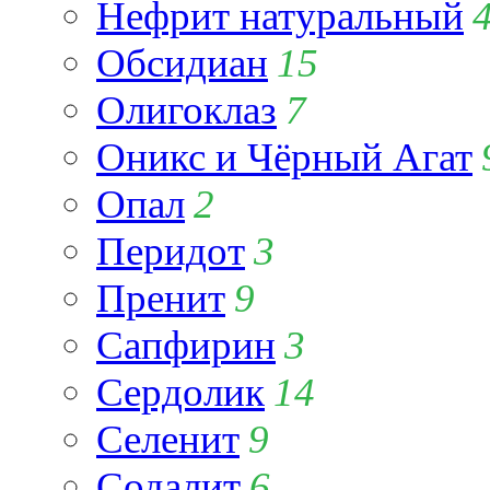
Нефрит натуральный
Обсидиан
15
Олигоклаз
7
Оникс и Чёрный Агат
Опал
2
Перидот
3
Пренит
9
Сапфирин
3
Сердолик
14
Селенит
9
Содалит
6