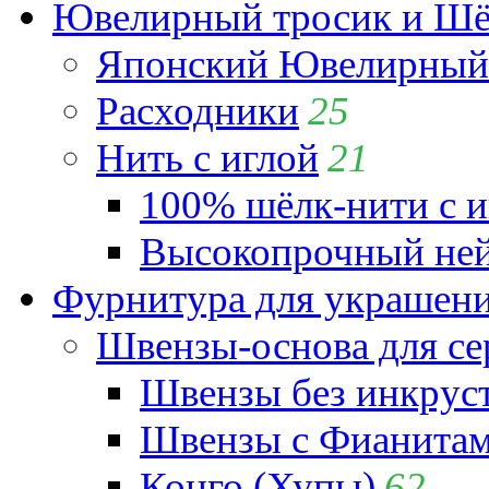
Ювелирный тросик и Шёл
Японский Ювелирный 
Расходники
25
Нить с иглой
21
100% шёлк-нити с и
Высокопрочный ней
Фурнитура для украшен
Швензы-основа для се
Швензы без инкрус
Швензы с Фианита
Конго (Хупы)
62