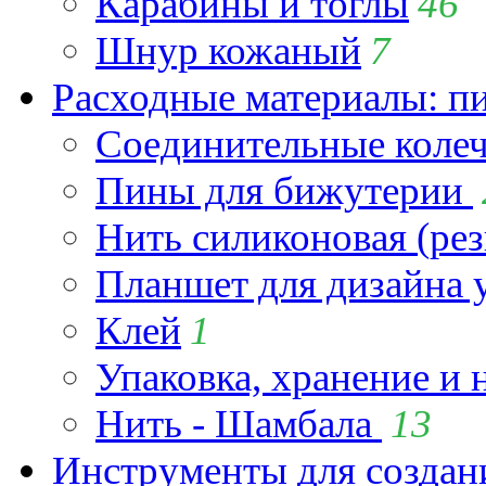
Карабины и тоглы
46
Шнур кожаный
7
Расходные материалы: пин
Соединительные коле
Пины для бижутерии
Нить силиконовая (рез
Планшет для дизайна
Клей
1
Упаковка, хранение и 
Нить - Шамбала
13
Инструменты для созда