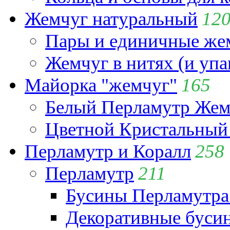
Жемчуг натуральный
12
Пары и единичные ж
Жемчуг в нитях (и упа
Майорка "жемчуг"
165
Белый Перламутр Жем
Цветной Кристальный
Перламутр и Коралл
258
Перламутр
211
Бусины Перламутра
Декоративные буси