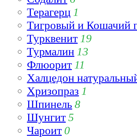
Терагерц
1
Тигровый и Кошачий г
Турквенит
19
Турмалин
13
Флюорит
11
Халцедон натуральны
Хризопраз
1
Шпинель
8
Шунгит
5
Чароит
0