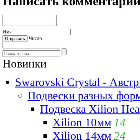
Написать комментари
Имя
Число
Новинки
Swarovski Crystal - Авст
Подвески разных фор
Подвеска Xilion Hear
Xilion 10мм
14
Xilion 14мм
24