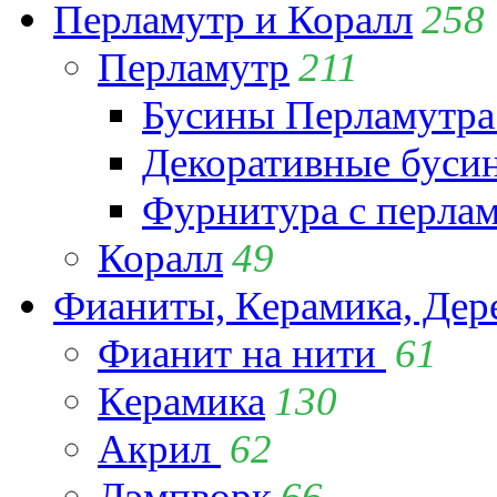
Перламутр и Коралл
258
Перламутр
211
Бусины Перламутра
Декоративные буси
Фурнитура с перла
Коралл
49
Фианиты, Керамика, Дер
Фианит на нити
61
Керамика
130
Акрил
62
Лэмпворк
66