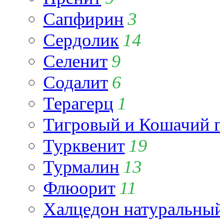
Сапфирин
3
Сердолик
14
Селенит
9
Содалит
6
Терагерц
1
Тигровый и Кошачий г
Турквенит
19
Турмалин
13
Флюорит
11
Халцедон натуральны