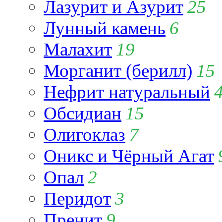
Лазурит и Азурит
25
Лунный камень
6
Малахит
19
Морганит (берилл)
15
Нефрит натуральный
Обсидиан
15
Олигоклаз
7
Оникс и Чёрный Агат
Опал
2
Перидот
3
Пренит
9