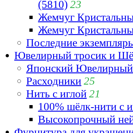
(5810)
23
Жемчуг Кристальн
Жемчуг Кристальный
Последние экземпляр
Ювелирный тросик и Шёл
Японский Ювелирный 
Расходники
25
Нить с иглой
21
100% шёлк-нити с и
Высокопрочный ней
Фурнитура для украшен