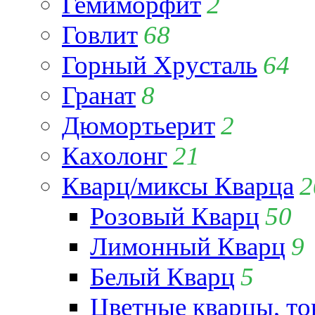
Гемиморфит
2
Говлит
68
Горный Хрусталь
64
Гранат
8
Дюмортьерит
2
Кахолонг
21
Кварц/миксы Кварца
2
Розовый Кварц
50
Лимонный Кварц
9
Белый Кварц
5
Цветные кварцы, т