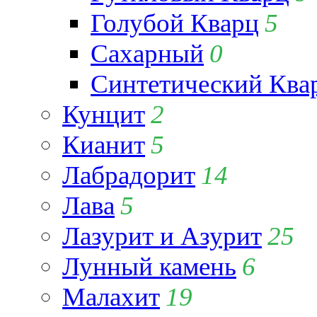
Голубой Кварц
5
Сахарный
0
Синтетический Ква
Кунцит
2
Кианит
5
Лабрадорит
14
Лава
5
Лазурит и Азурит
25
Лунный камень
6
Малахит
19