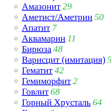
Амазонит
29
Аметист/Аметрин
50
Апатит
7
Аквамарин
11
Бирюза
48
Варисцит (имитация)
Гематит
42
Гемиморфит
2
Говлит
68
Горный Хрусталь
64