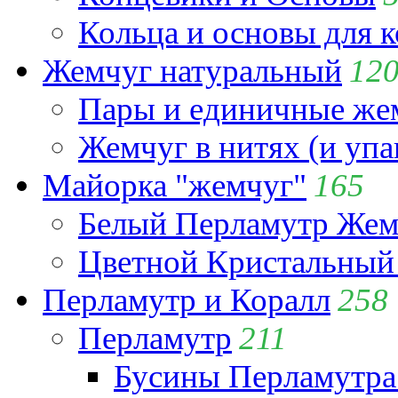
Кольца и основы для 
Жемчуг натуральный
12
Пары и единичные ж
Жемчуг в нитях (и упа
Майорка "жемчуг"
165
Белый Перламутр Жем
Цветной Кристальный
Перламутр и Коралл
258
Перламутр
211
Бусины Перламутра