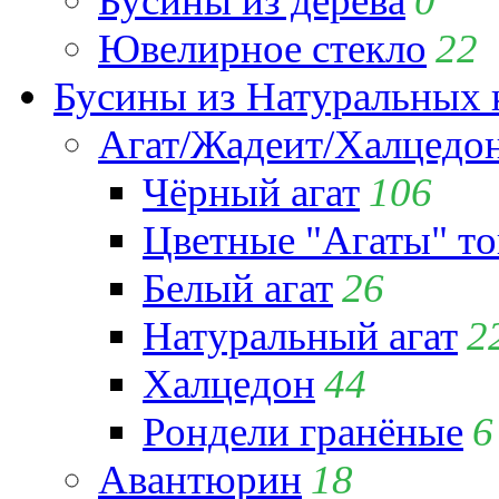
Бусины из дерева
0
Ювелирное стекло
22
Бусины из Натуральных 
Агат/Жадеит/Халцедо
Чёрный агат
106
Цветные "Агаты" т
Белый агат
26
Натуральный агат
2
Халцедон
44
Рондели гранёные
6
Авантюрин
18