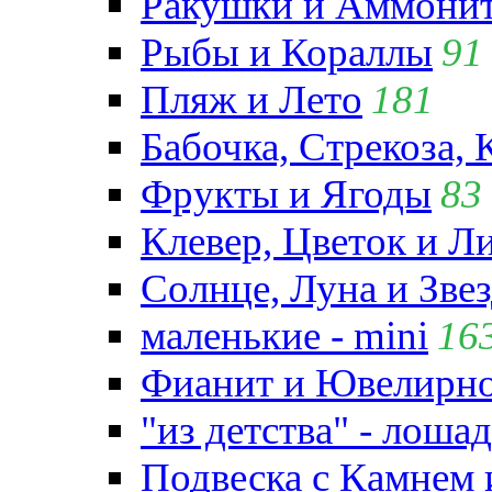
Ракушки и Аммони
Рыбы и Кораллы
91
Пляж и Лето
181
Бабочка, Стрекоза, 
Фрукты и Ягоды
83
Клевер, Цветок и Л
Солнце, Луна и Зве
маленькие - mini
16
Фианит и Ювелирно
"из детства" - лошад
Подвеска с Камнем