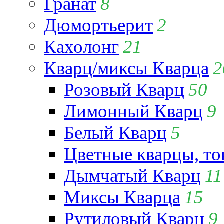
Гранат
8
Дюмортьерит
2
Кахолонг
21
Кварц/миксы Кварца
2
Розовый Кварц
50
Лимонный Кварц
9
Белый Кварц
5
Цветные кварцы, т
Дымчатый Кварц
11
Миксы Кварца
15
Рутиловый Кварц
9