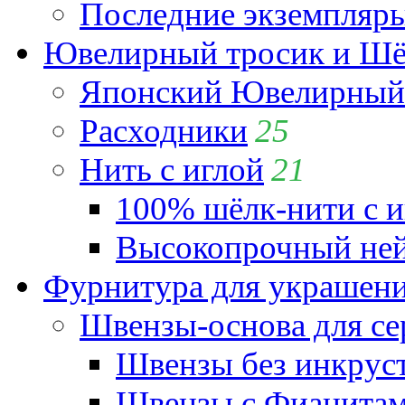
Последние экземпляр
Ювелирный тросик и Шёл
Японский Ювелирный 
Расходники
25
Нить с иглой
21
100% шёлк-нити с и
Высокопрочный ней
Фурнитура для украшен
Швензы-основа для се
Швензы без инкрус
Швензы с Фианита