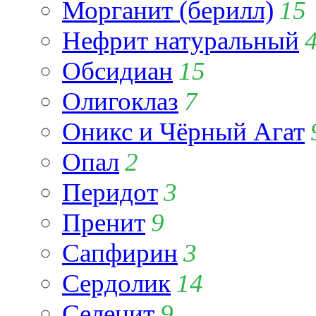
Морганит (берилл)
15
Нефрит натуральный
Обсидиан
15
Олигоклаз
7
Оникс и Чёрный Агат
Опал
2
Перидот
3
Пренит
9
Сапфирин
3
Сердолик
14
Селенит
9