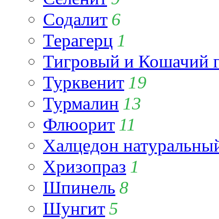
Содалит
6
Терагерц
1
Тигровый и Кошачий г
Турквенит
19
Турмалин
13
Флюорит
11
Халцедон натуральны
Хризопраз
1
Шпинель
8
Шунгит
5