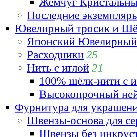
Жемчуг Кристальный
Последние экземпляр
Ювелирный тросик и Шёл
Японский Ювелирный 
Расходники
25
Нить с иглой
21
100% шёлк-нити с и
Высокопрочный ней
Фурнитура для украшен
Швензы-основа для се
Швензы без инкрус