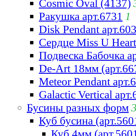
Cosmic Oval (4137)
Ракушка арт.6731
1
Disk Pendant арт.60
Сердце Miss U Heart
Подвеска Бабочка а
De-Art 18мм (арт.66
Meteor Pendant арт.
Galactic Vertical арт
Бусины разных форм
Куб бусина (арт.560
Куб 4мм (арт.560