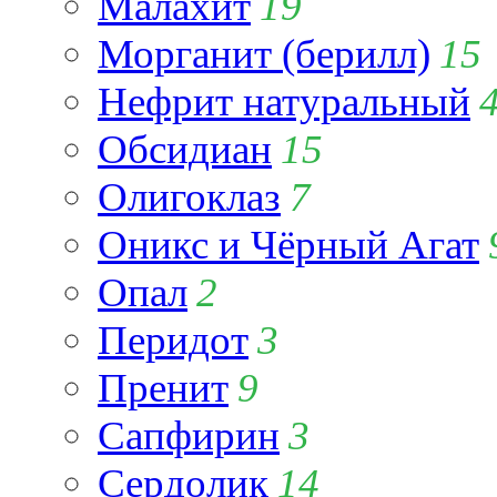
Малахит
19
Морганит (берилл)
15
Нефрит натуральный
Обсидиан
15
Олигоклаз
7
Оникс и Чёрный Агат
Опал
2
Перидот
3
Пренит
9
Сапфирин
3
Сердолик
14