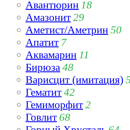
Авантюрин
18
Амазонит
29
Аметист/Аметрин
50
Апатит
7
Аквамарин
11
Бирюза
48
Варисцит (имитация)
Гематит
42
Гемиморфит
2
Говлит
68
Горный Хрусталь
64