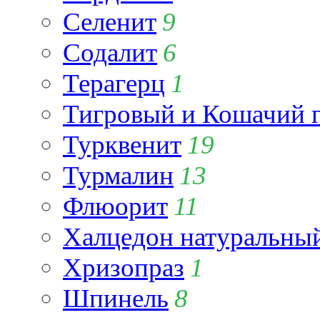
Селенит
9
Содалит
6
Терагерц
1
Тигровый и Кошачий г
Турквенит
19
Турмалин
13
Флюорит
11
Халцедон натуральны
Хризопраз
1
Шпинель
8