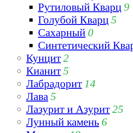
Рутиловый Кварц
9
Голубой Кварц
5
Сахарный
0
Синтетический Ква
Кунцит
2
Кианит
5
Лабрадорит
14
Лава
5
Лазурит и Азурит
25
Лунный камень
6