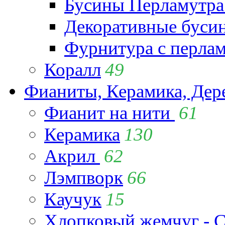
Бусины Перламутра
Декоративные буси
Фурнитура с перла
Коралл
49
Фианиты, Керамика, Дер
Фианит на нити
61
Керамика
130
Акрил
62
Лэмпворк
66
Каучук
15
Хлопковый жемчуг - C