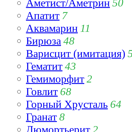
Аметист/Аметрин
50
Апатит
7
Аквамарин
11
Бирюза
48
Варисцит (имитация)
Гематит
43
Гемиморфит
2
Говлит
68
Горный Хрусталь
64
Гранат
8
Дюмортьерит
2