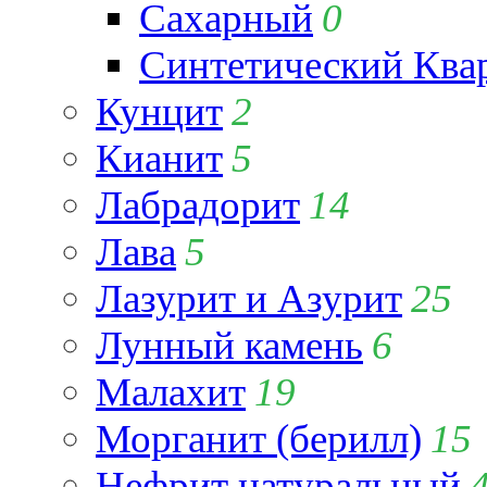
Сахарный
0
Синтетический Ква
Кунцит
2
Кианит
5
Лабрадорит
14
Лава
5
Лазурит и Азурит
25
Лунный камень
6
Малахит
19
Морганит (берилл)
15
Нефрит натуральный