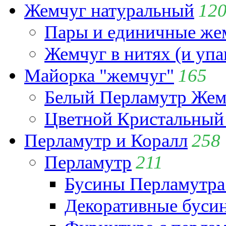
Жемчуг натуральный
12
Пары и единичные ж
Жемчуг в нитях (и упа
Майорка "жемчуг"
165
Белый Перламутр Жем
Цветной Кристальный
Перламутр и Коралл
258
Перламутр
211
Бусины Перламутра
Декоративные буси