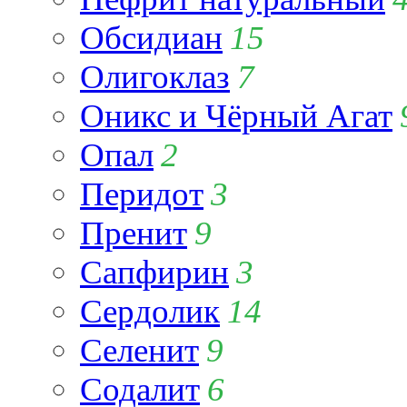
Обсидиан
15
Олигоклаз
7
Оникс и Чёрный Агат
Опал
2
Перидот
3
Пренит
9
Сапфирин
3
Сердолик
14
Селенит
9
Содалит
6