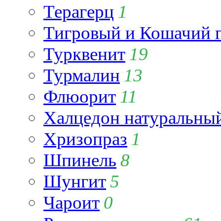
Терагерц
1
Тигровый и Кошачий г
Турквенит
19
Турмалин
13
Флюорит
11
Халцедон натуральны
Хризопраз
1
Шпинель
8
Шунгит
5
Чароит
0