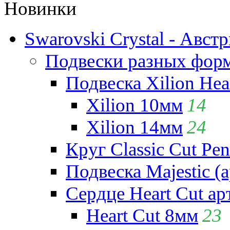
Новинки
Swarovski Crystal - Авст
Подвески разных фор
Подвеска Xilion Hear
Xilion 10мм
14
Xilion 14мм
24
Круг Classic Cut Pen
Подвеска Majestic (а
Сердце Heart Cut ар
Heart Cut 8мм
23