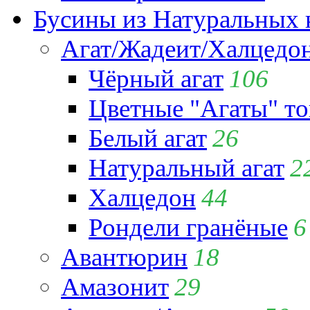
Бусины из Натуральных 
Агат/Жадеит/Халцедо
Чёрный агат
106
Цветные "Агаты" т
Белый агат
26
Натуральный агат
2
Халцедон
44
Рондели гранёные
6
Авантюрин
18
Амазонит
29