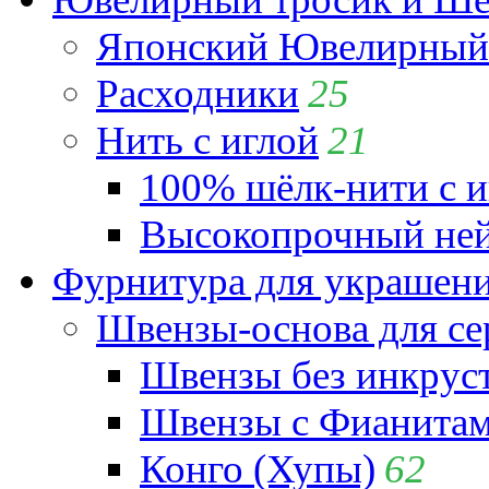
Японский Ювелирный 
Расходники
25
Нить с иглой
21
100% шёлк-нити с и
Высокопрочный ней
Фурнитура для украшен
Швензы-основа для се
Швензы без инкрус
Швензы с Фианита
Конго (Хупы)
62