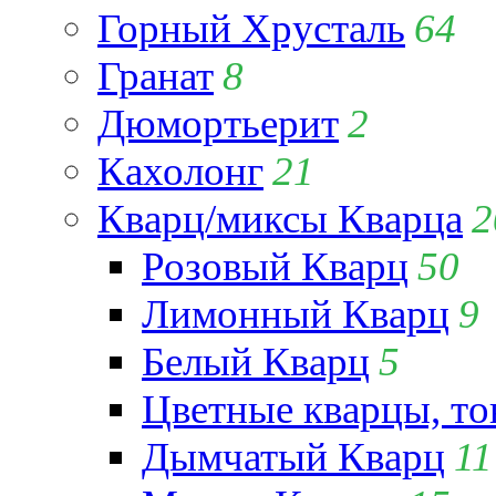
Горный Хрусталь
64
Гранат
8
Дюмортьерит
2
Кахолонг
21
Кварц/миксы Кварца
2
Розовый Кварц
50
Лимонный Кварц
9
Белый Кварц
5
Цветные кварцы, т
Дымчатый Кварц
11