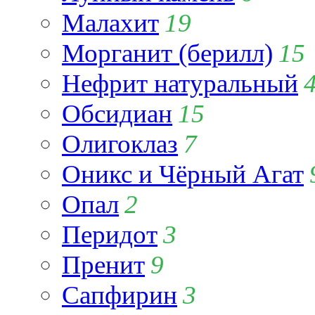
Малахит
19
Морганит (берилл)
15
Нефрит натуральный
Обсидиан
15
Олигоклаз
7
Оникс и Чёрный Агат
Опал
2
Перидот
3
Пренит
9
Сапфирин
3