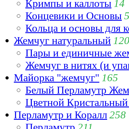
Кримпы и каллоты
14
Концевики и Основы
Кольца и основы для 
Жемчуг натуральный
12
Пары и единичные ж
Жемчуг в нитях (и упа
Майорка "жемчуг"
165
Белый Перламутр Жем
Цветной Кристальный
Перламутр и Коралл
258
Перламутр
211