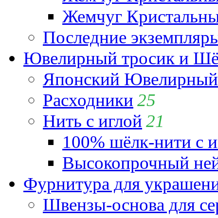
Жемчуг Кристальный
Последние экземпляр
Ювелирный тросик и Шёл
Японский Ювелирный 
Расходники
25
Нить с иглой
21
100% шёлк-нити с и
Высокопрочный ней
Фурнитура для украшен
Швензы-основа для се