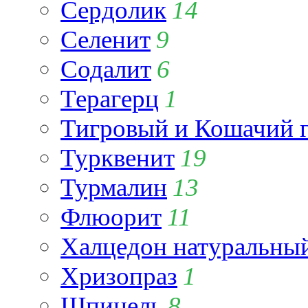
Сердолик
14
Селенит
9
Содалит
6
Терагерц
1
Тигровый и Кошачий г
Турквенит
19
Турмалин
13
Флюорит
11
Халцедон натуральны
Хризопраз
1
Шпинель
8