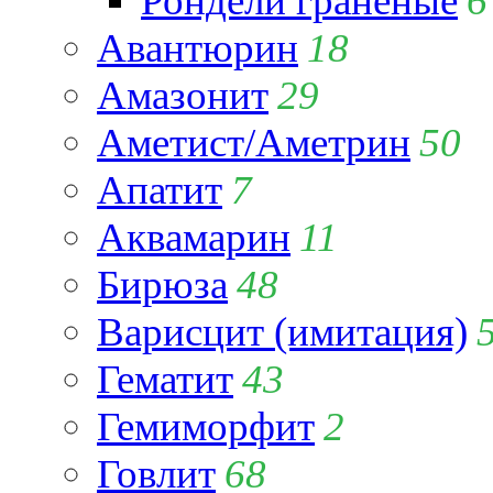
Рондели гранёные
6
Авантюрин
18
Амазонит
29
Аметист/Аметрин
50
Апатит
7
Аквамарин
11
Бирюза
48
Варисцит (имитация)
Гематит
43
Гемиморфит
2
Говлит
68