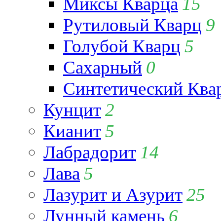
Миксы Кварца
15
Рутиловый Кварц
9
Голубой Кварц
5
Сахарный
0
Синтетический Ква
Кунцит
2
Кианит
5
Лабрадорит
14
Лава
5
Лазурит и Азурит
25
Лунный камень
6