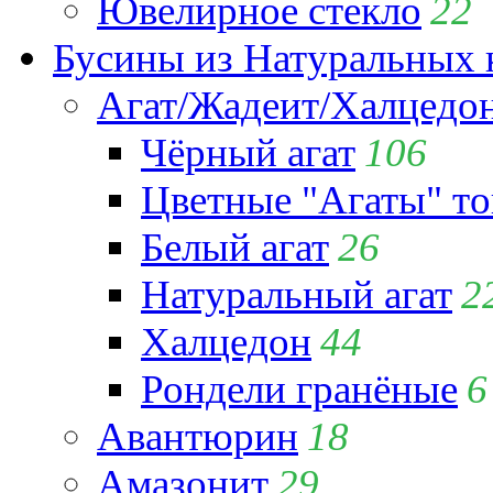
Ювелирное стекло
22
Бусины из Натуральных 
Агат/Жадеит/Халцедо
Чёрный агат
106
Цветные "Агаты" т
Белый агат
26
Натуральный агат
2
Халцедон
44
Рондели гранёные
6
Авантюрин
18
Амазонит
29