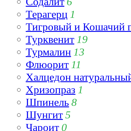
Содалит
6
Терагерц
1
Тигровый и Кошачий г
Турквенит
19
Турмалин
13
Флюорит
11
Халцедон натуральны
Хризопраз
1
Шпинель
8
Шунгит
5
Чароит
0