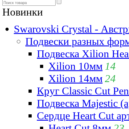
Новинки
Swarovski Crystal - Авст
Подвески разных фор
Подвеска Xilion Hear
Xilion 10мм
14
Xilion 14мм
24
Круг Classic Cut Pen
Подвеска Majestic (а
Сердце Heart Cut ар
Heart Cut 8мм
23