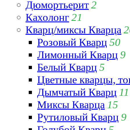
Дюмортьерит
2
Кахолонг
21
Кварц/миксы Кварца
2
Розовый Кварц
50
Лимонный Кварц
9
Белый Кварц
5
Цветные кварцы, т
Дымчатый Кварц
11
Миксы Кварца
15
Рутиловый Кварц
9
Голубой Кварц
5