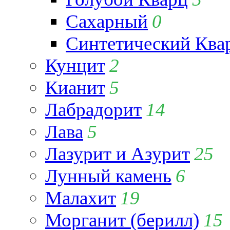
Сахарный
0
Синтетический Ква
Кунцит
2
Кианит
5
Лабрадорит
14
Лава
5
Лазурит и Азурит
25
Лунный камень
6
Малахит
19
Морганит (берилл)
15