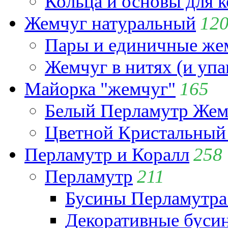
Кольца и основы для 
Жемчуг натуральный
12
Пары и единичные ж
Жемчуг в нитях (и упа
Майорка "жемчуг"
165
Белый Перламутр Жем
Цветной Кристальный
Перламутр и Коралл
258
Перламутр
211
Бусины Перламутра
Декоративные буси