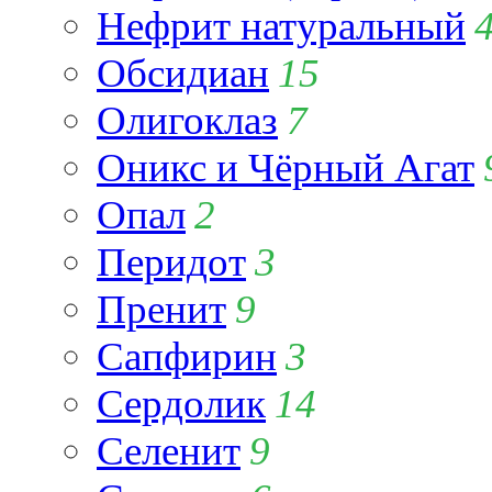
Нефрит натуральный
Обсидиан
15
Олигоклаз
7
Оникс и Чёрный Агат
Опал
2
Перидот
3
Пренит
9
Сапфирин
3
Сердолик
14
Селенит
9