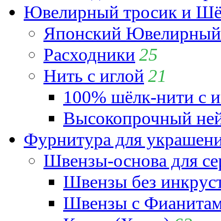
Ювелирный тросик и Шёл
Японский Ювелирный 
Расходники
25
Нить с иглой
21
100% шёлк-нити с и
Высокопрочный ней
Фурнитура для украшен
Швензы-основа для се
Швензы без инкрус
Швензы с Фианита