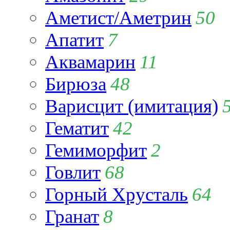
Аметист/Аметрин
50
Апатит
7
Аквамарин
11
Бирюза
48
Варисцит (имитация)
Гематит
42
Гемиморфит
2
Говлит
68
Горный Хрусталь
64
Гранат
8