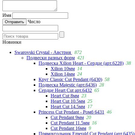
Имя
Число
Новинки
Swarovski Crystal - Австрия
872
Подвески разных форм
421
Подвеска Xilion Heart - Сердце (арт.6228)
38
Xilion 10мм
14
Xilion 14мм
24
Круг Classic Cut Pendant (6430)
58
Подвеска Majestic (арт.6436)
28
Сердце Heart Cut арт.6432
65
Heart Cut 8мм
23
Heart Cut 10.5мм
25
Heart Cut 14.5мм
17
Princess Cut Pendant - Ромб 6431
46
Cut Pendant 9мм
20
Cut Pendant 11.5мм
16
Cut Pendant 16мм
9
Прямоугольник Emerald Cut Pendant (арт.6435)