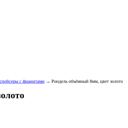
 спейсеры с фианитами
→ Рондель объёмный 8мм, цвет золото
золото