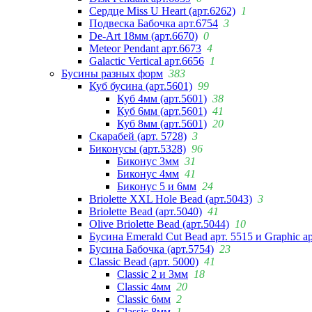
Сердце Miss U Heart (арт.6262)
1
Подвеска Бабочка арт.6754
3
De-Art 18мм (арт.6670)
0
Meteor Pendant арт.6673
4
Galactic Vertical арт.6656
1
Бусины разных форм
383
Куб бусина (арт.5601)
99
Куб 4мм (арт.5601)
38
Куб 6мм (арт.5601)
41
Куб 8мм (арт.5601)
20
Скарабей (арт. 5728)
3
Биконусы (арт.5328)
96
Биконус 3мм
31
Биконус 4мм
41
Биконус 5 и 6мм
24
Briolette XXL Hole Bead (арт.5043)
3
Briolette Bead (арт.5040)
41
Olive Briolette Bead (арт.5044)
10
Бусина Emerald Cut Bead арт. 5515 и Graphic а
Бусина Бабочка (арт.5754)
23
Classic Bead (арт. 5000)
41
Classic 2 и 3мм
18
Classic 4мм
20
Classic 6мм
2
Classic 8мм
1