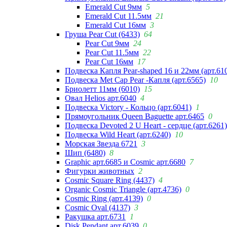
Emerald Cut 9мм
5
Emerald Cut 11.5мм
21
Emerald Cut 16мм
3
Груша Pear Cut (6433)
64
Pear Cut 9мм
24
Pear Cut 11.5мм
22
Pear Cut 16мм
17
Подвеска Капля Pear-shaped 16 и 22мм (арт.61
Подвеска Met Cap Pear -Капля (арт.6565)
10
Бриолетт 11мм (6010)
15
Овал Helios арт.6040
4
Подвеска Victory - Кольцо (арт.6041)
1
Прямоугольник Queen Baguette арт.6465
0
Подвеска Devoted 2 U Heart - сердце (арт.6261)
Подвеска Wild Heart (арт.6240)
10
Морская Звезда 6721
3
Шип (6480)
8
Graphic арт.6685 и Cosmic арт.6680
7
Фигурки животных
2
Cosmic Square Ring (4437)
4
Organic Cosmic Triangle (арт.4736)
0
Cosmic Ring (арт.4139)
0
Cosmic Oval (4137)
3
Ракушка арт.6731
1
Disk Pendant арт.6039
0