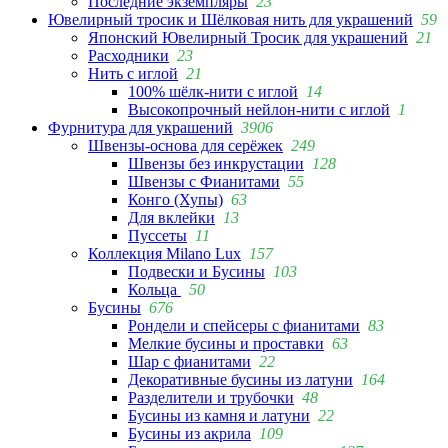
Последние экземпляры
23
Ювелирный тросик и Шёлковая нить для украшений
59
Японский Ювелирный Тросик для украшений
21
Расходники
23
Нить с иглой
21
100% шёлк-нити с иглой
14
Высокопрочный нейлон-нити с иглой
1
Фурнитура для украшений
3906
Швензы-основа для серёжек
249
Швензы без инкрустации
128
Швензы с Фианитами
55
Конго (Хупы)
63
Для вклейки
13
Пуссеты
11
Коллекция Milano Lux
157
Подвески и Бусины
103
Кольца
50
Бусины
676
Рондели и спейсеры с фианитами
83
Мелкие бусины и проставки
63
Шар с фианитами
22
Декоративные бусины из латуни
164
Разделители и трубочки
48
Бусины из камня и латуни
22
Бусины из акрила
109