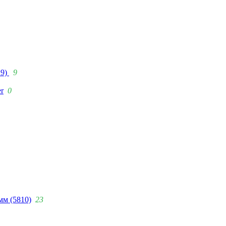
29)
9
r
0
мм (5810)
23