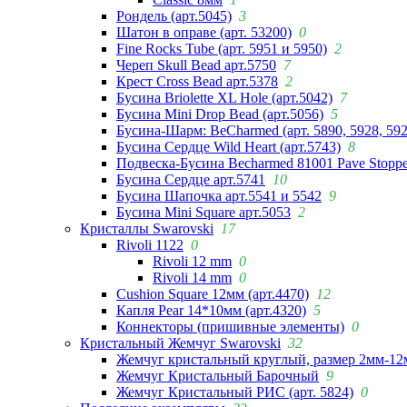
Рондель (арт.5045)
3
Шатон в оправе (арт. 53200)
0
Fine Rocks Tube (арт. 5951 и 5950)
2
Череп Skull Bead арт.5750
7
Крест Cross Bead арт.5378
2
Бусина Briolette XL Hole (арт.5042)
7
Бусина Mini Drop Bead (арт.5056)
5
Бусина-Шарм: BeCharmed (арт. 5890, 5928, 59
Бусина Сердце Wild Heart (арт.5743)
8
Подвеска-Бусина Becharmed 81001 Pave Stoppe
Бусина Сердце арт.5741
10
Бусина Шапочка арт.5541 и 5542
9
Бусина Mini Square арт.5053
2
Кристаллы Swarovski
17
Rivoli 1122
0
Rivoli 12 mm
0
Rivoli 14 mm
0
Cushion Square 12мм (арт.4470)
12
Капля Pear 14*10мм (арт.4320)
5
Коннекторы (пришивные элементы)
0
Кристальный Жемчуг Swarovski
32
Жемчуг кристальный круглый, размер 2мм-12
Жемчуг Кристальный Барочный
9
Жемчуг Кристальный РИС (арт. 5824)
0