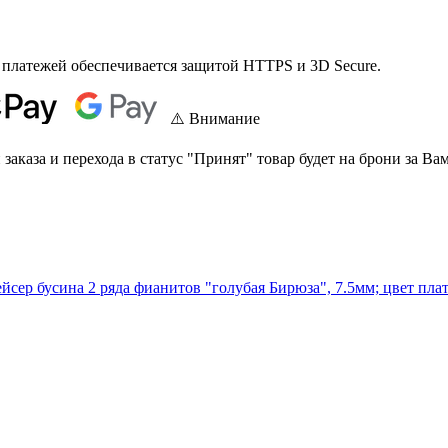
 платежей обеспечивается защитой HTTPS и 3D Secure.
⚠️ Внимание
аказа и перехода в статус "Принят" товар будет на брони за Вам
йсер бусина 2 ряда фианитов "голубая Бирюза", 7.5мм; цвет пла