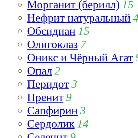
Морганит (берилл)
15
Нефрит натуральный
Обсидиан
15
Олигоклаз
7
Оникс и Чёрный Агат
Опал
2
Перидот
3
Пренит
9
Сапфирин
3
Сердолик
14
Селенит
9