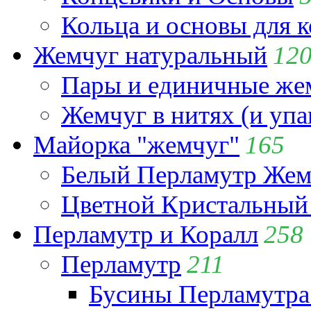
Кольца и основы для 
Жемчуг натуральный
12
Пары и единичные ж
Жемчуг в нитях (и упа
Майорка "жемчуг"
165
Белый Перламутр Жем
Цветной Кристальный
Перламутр и Коралл
258
Перламутр
211
Бусины Перламутра