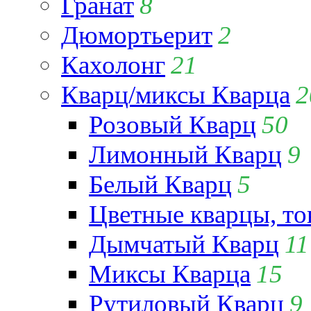
Гранат
8
Дюмортьерит
2
Кахолонг
21
Кварц/миксы Кварца
2
Розовый Кварц
50
Лимонный Кварц
9
Белый Кварц
5
Цветные кварцы, т
Дымчатый Кварц
11
Миксы Кварца
15
Рутиловый Кварц
9