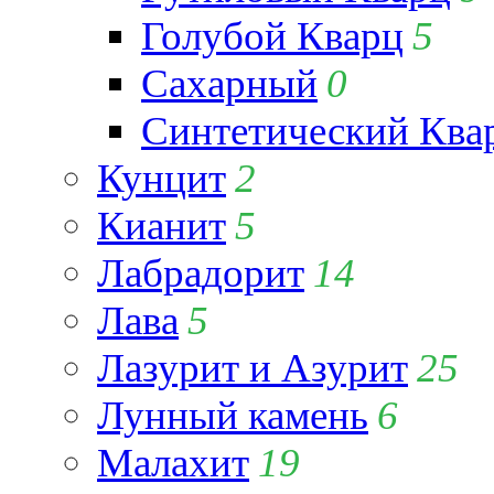
Голубой Кварц
5
Сахарный
0
Синтетический Ква
Кунцит
2
Кианит
5
Лабрадорит
14
Лава
5
Лазурит и Азурит
25
Лунный камень
6
Малахит
19