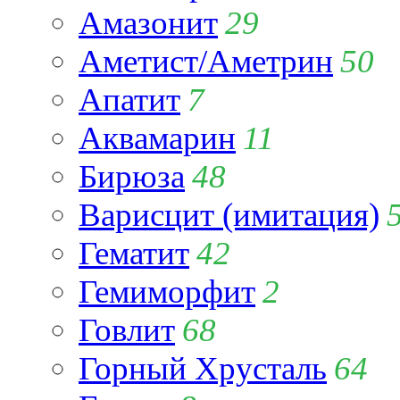
Амазонит
29
Аметист/Аметрин
50
Апатит
7
Аквамарин
11
Бирюза
48
Варисцит (имитация)
Гематит
42
Гемиморфит
2
Говлит
68
Горный Хрусталь
64