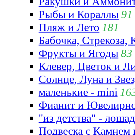
Ракушки и Аммони
Рыбы и Кораллы
91
Пляж и Лето
181
Бабочка, Стрекоза, 
Фрукты и Ягоды
83
Клевер, Цветок и Л
Солнце, Луна и Зве
маленькие - mini
16
Фианит и Ювелирно
"из детства" - лошад
Подвеска с Камнем