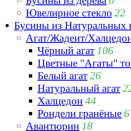
Бусины из дерева
0
Ювелирное стекло
22
Бусины из Натуральных 
Агат/Жадеит/Халцедо
Чёрный агат
106
Цветные "Агаты" т
Белый агат
26
Натуральный агат
2
Халцедон
44
Рондели гранёные
6
Авантюрин
18