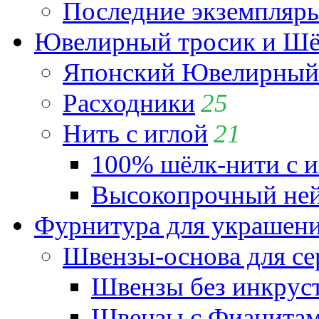
Последние экземпляр
Ювелирный тросик и Шёл
Японский Ювелирный 
Расходники
25
Нить с иглой
21
100% шёлк-нити с и
Высокопрочный ней
Фурнитура для украшен
Швензы-основа для се
Швензы без инкрус
Швензы с Фианита