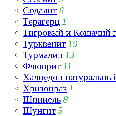
Содалит
6
Терагерц
1
Тигровый и Кошачий г
Турквенит
19
Турмалин
13
Флюорит
11
Халцедон натуральны
Хризопраз
1
Шпинель
8
Шунгит
5