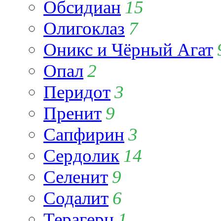
Обсидиан
15
Олигоклаз
7
Оникс и Чёрный Агат
Опал
2
Перидот
3
Пренит
9
Сапфирин
3
Сердолик
14
Селенит
9
Содалит
6
Терагерц
1