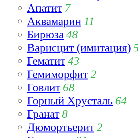
Апатит
7
Аквамарин
11
Бирюза
48
Варисцит (имитация)
Гематит
43
Гемиморфит
2
Говлит
68
Горный Хрусталь
64
Гранат
8
Дюмортьерит
2