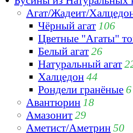
Бусины из Натуральных 
Агат/Жадеит/Халцедо
Чёрный агат
106
Цветные "Агаты" т
Белый агат
26
Натуральный агат
2
Халцедон
44
Рондели гранёные
6
Авантюрин
18
Амазонит
29
Аметист/Аметрин
50