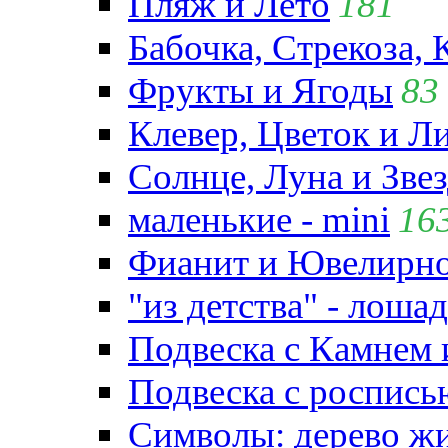
Пляж и Лето
181
Бабочка, Стрекоза, 
Фрукты и Ягоды
83
Клевер, Цветок и Л
Солнце, Луна и Зве
маленькие - mini
16
Фианит и Ювелирно
"из детства" - лошад
Подвеска с Камнем
Подвеска с роспись
Символы: дерево жиз