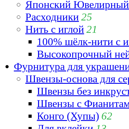
Японский Ювелирный 
Расходники
25
Нить с иглой
21
100% шёлк-нити с и
Высокопрочный ней
Фурнитура для украшен
Швензы-основа для се
Швензы без инкрус
Швензы с Фианита
Конго (Хупы)
62
Для вклейки
13