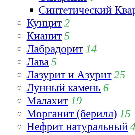
Синтетический Ква
Кунцит
2
Кианит
5
Лабрадорит
14
Лава
5
Лазурит и Азурит
25
Лунный камень
6
Малахит
19
Морганит (берилл)
15
Нефрит натуральный