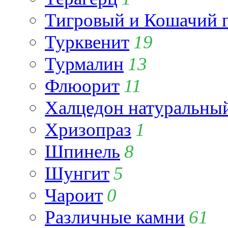
Тигровый и Кошачий г
Турквенит
19
Турмалин
13
Флюорит
11
Халцедон натуральны
Хризопраз
1
Шпинель
8
Шунгит
5
Чароит
0
Различные камни
61