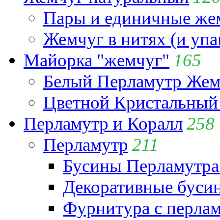
Пары и единичные ж
Жемчуг в нитях (и упа
Майорка "жемчуг"
165
Белый Перламутр Жем
Цветной Кристальный
Перламутр и Коралл
258
Перламутр
211
Бусины Перламутра
Декоративные буси
Фурнитура с перла