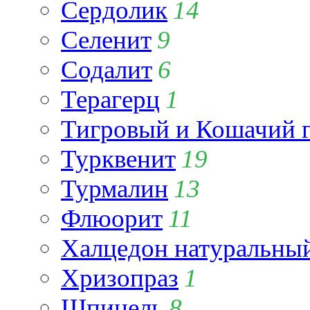
Сердолик
14
Селенит
9
Содалит
6
Терагерц
1
Тигровый и Кошачий г
Турквенит
19
Турмалин
13
Флюорит
11
Халцедон натуральны
Хризопраз
1
Шпинель
8