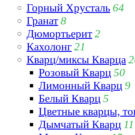
Горный Хрусталь
64
Гранат
8
Дюмортьерит
2
Кахолонг
21
Кварц/миксы Кварца
2
Розовый Кварц
50
Лимонный Кварц
9
Белый Кварц
5
Цветные кварцы, т
Дымчатый Кварц
11