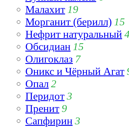
Малахит
19
Морганит (берилл)
15
Нефрит натуральный
Обсидиан
15
Олигоклаз
7
Оникс и Чёрный Агат
Опал
2
Перидот
3
Пренит
9
Сапфирин
3