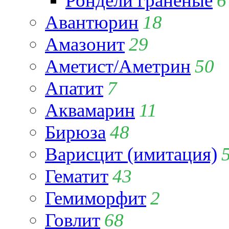
Рондели гранёные
6
Авантюрин
18
Амазонит
29
Аметист/Аметрин
50
Апатит
7
Аквамарин
11
Бирюза
48
Варисцит (имитация)
Гематит
43
Гемиморфит
2
Говлит
68