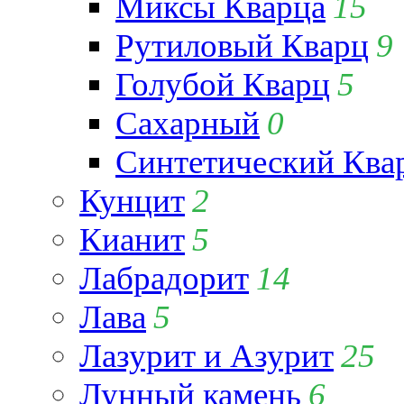
Миксы Кварца
15
Рутиловый Кварц
9
Голубой Кварц
5
Сахарный
0
Синтетический Ква
Кунцит
2
Кианит
5
Лабрадорит
14
Лава
5
Лазурит и Азурит
25
Лунный камень
6