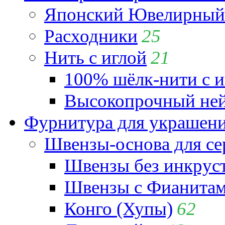
Японский Ювелирный 
Расходники
25
Нить с иглой
21
100% шёлк-нити с и
Высокопрочный ней
Фурнитура для украшен
Швензы-основа для се
Швензы без инкрус
Швензы с Фианита
Конго (Хупы)
62