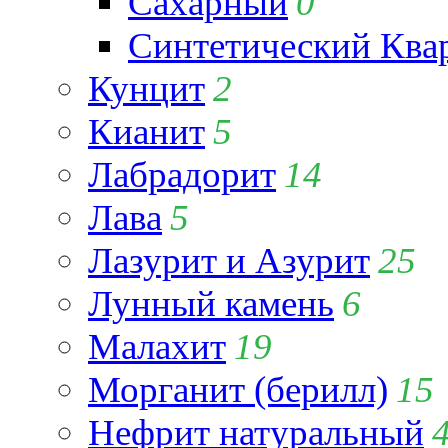
Сахарный
0
Синтетический Ква
Кунцит
2
Кианит
5
Лабрадорит
14
Лава
5
Лазурит и Азурит
25
Лунный камень
6
Малахит
19
Морганит (берилл)
15
Нефрит натуральный