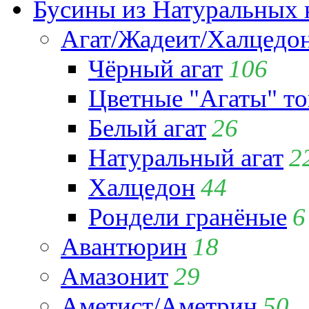
Бусины из Натуральных 
Агат/Жадеит/Халцедо
Чёрный агат
106
Цветные "Агаты" т
Белый агат
26
Натуральный агат
2
Халцедон
44
Рондели гранёные
6
Авантюрин
18
Амазонит
29
Аметист/Аметрин
50