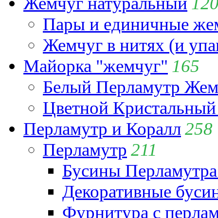
Жемчуг натуральный
12
Пары и единичные ж
Жемчуг в нитях (и упа
Майорка "жемчуг"
165
Белый Перламутр Жем
Цветной Кристальный
Перламутр и Коралл
258
Перламутр
211
Бусины Перламутра
Декоративные буси
Фурнитура с перла