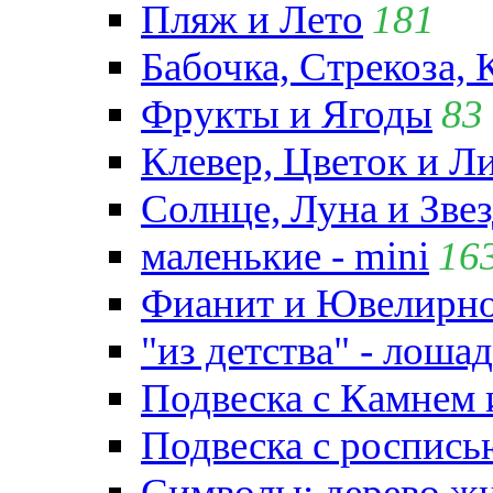
Пляж и Лето
181
Бабочка, Стрекоза, 
Фрукты и Ягоды
83
Клевер, Цветок и Л
Солнце, Луна и Зве
маленькие - mini
16
Фианит и Ювелирно
"из детства" - лошад
Подвеска с Камнем
Подвеска с роспись
Символы: дерево жиз