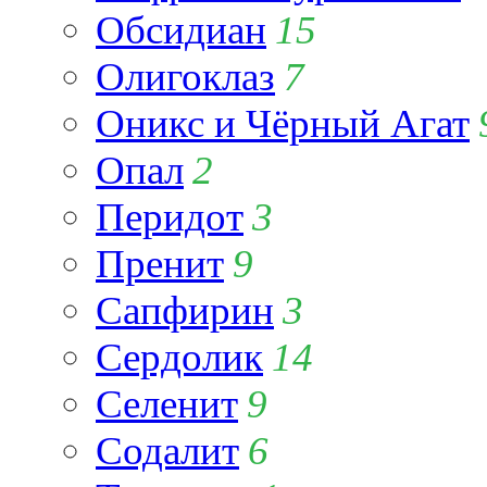
Обсидиан
15
Олигоклаз
7
Оникс и Чёрный Агат
Опал
2
Перидот
3
Пренит
9
Сапфирин
3
Сердолик
14
Селенит
9
Содалит
6