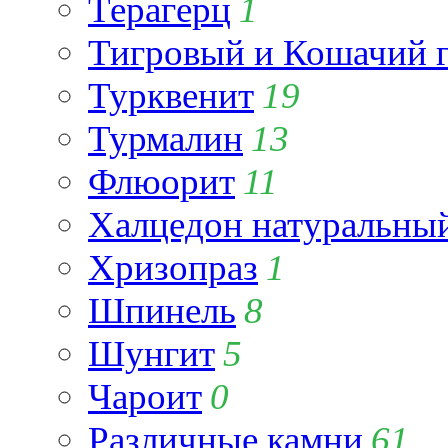
Терагерц
1
Тигровый и Кошачий г
Турквенит
19
Турмалин
13
Флюорит
11
Халцедон натуральны
Хризопраз
1
Шпинель
8
Шунгит
5
Чароит
0
Различные камни
61