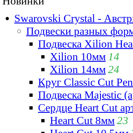
Новинки
Swarovski Crystal - Авст
Подвески разных фор
Подвеска Xilion Hear
Xilion 10мм
14
Xilion 14мм
24
Круг Classic Cut Pen
Подвеска Majestic (а
Сердце Heart Cut ар
Heart Cut 8мм
23