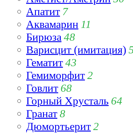
Апатит
7
Аквамарин
11
Бирюза
48
Варисцит (имитация)
Гематит
43
Гемиморфит
2
Говлит
68
Горный Хрусталь
64
Гранат
8
Дюмортьерит
2