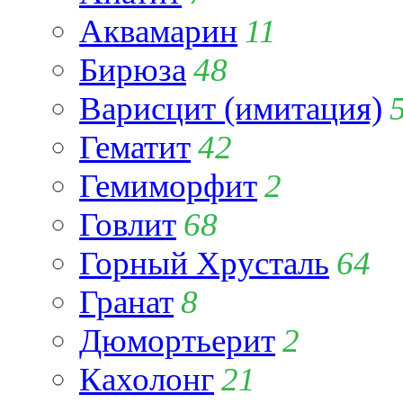
Аквамарин
11
Бирюза
48
Варисцит (имитация)
Гематит
42
Гемиморфит
2
Говлит
68
Горный Хрусталь
64
Гранат
8
Дюмортьерит
2
Кахолонг
21