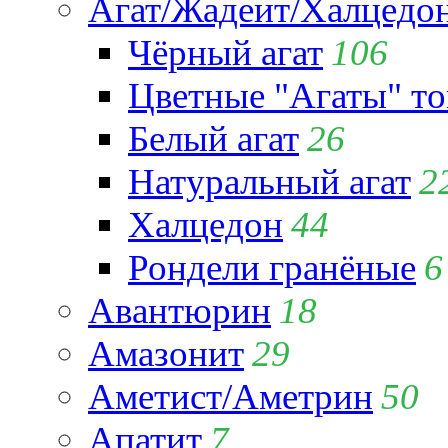
Агат/Жадеит/Халцедо
Чёрный агат
106
Цветные "Агаты" т
Белый агат
26
Натуральный агат
2
Халцедон
44
Рондели гранёные
6
Авантюрин
18
Амазонит
29
Аметист/Аметрин
50
Апатит
7