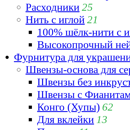
Расходники
25
Нить с иглой
21
100% шёлк-нити с и
Высокопрочный ней
Фурнитура для украшен
Швензы-основа для се
Швензы без инкрус
Швензы с Фианита
Конго (Хупы)
62
Для вклейки
13