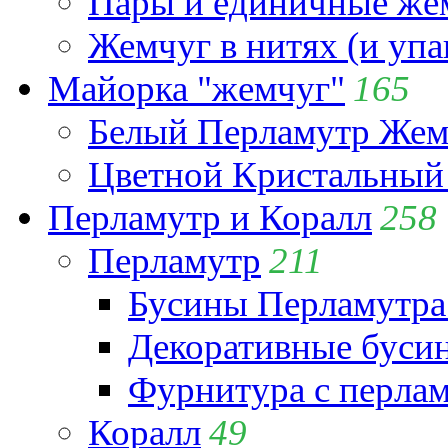
Пары и единичные ж
Жемчуг в нитях (и упа
Майорка "жемчуг"
165
Белый Перламутр Жем
Цветной Кристальный
Перламутр и Коралл
258
Перламутр
211
Бусины Перламутра
Декоративные буси
Фурнитура с перла
Коралл
49