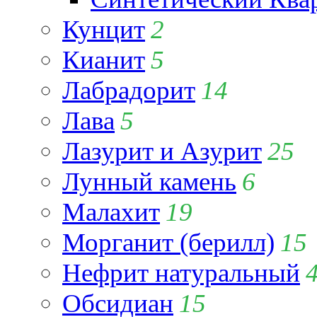
Кунцит
2
Кианит
5
Лабрадорит
14
Лава
5
Лазурит и Азурит
25
Лунный камень
6
Малахит
19
Морганит (берилл)
15
Нефрит натуральный
Обсидиан
15