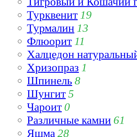
Тигровый и Кошачий г
Турквенит
19
Турмалин
13
Флюорит
11
Халцедон натуральны
Хризопраз
1
Шпинель
8
Шунгит
5
Чароит
0
Различные камни
61
Яшма
28