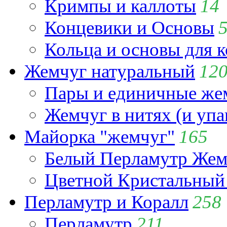
Кримпы и каллоты
14
Концевики и Основы
Кольца и основы для 
Жемчуг натуральный
12
Пары и единичные ж
Жемчуг в нитях (и упа
Майорка "жемчуг"
165
Белый Перламутр Жем
Цветной Кристальный
Перламутр и Коралл
258
Перламутр
211