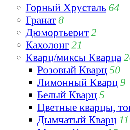
Горный Хрусталь
64
Гранат
8
Дюмортьерит
2
Кахолонг
21
Кварц/миксы Кварца
2
Розовый Кварц
50
Лимонный Кварц
9
Белый Кварц
5
Цветные кварцы, т
Дымчатый Кварц
11