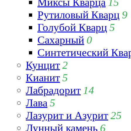
Миксы Кварца
15
Рутиловый Кварц
9
Голубой Кварц
5
Сахарный
0
Синтетический Ква
Кунцит
2
Кианит
5
Лабрадорит
14
Лава
5
Лазурит и Азурит
25
Лунный камень
6