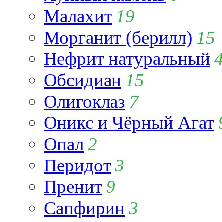
Малахит
19
Морганит (берилл)
15
Нефрит натуральный
Обсидиан
15
Олигоклаз
7
Оникс и Чёрный Агат
Опал
2
Перидот
3
Пренит
9
Сапфирин
3