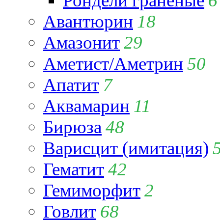
Рондели гранёные
6
Авантюрин
18
Амазонит
29
Аметист/Аметрин
50
Апатит
7
Аквамарин
11
Бирюза
48
Варисцит (имитация)
Гематит
42
Гемиморфит
2
Говлит
68