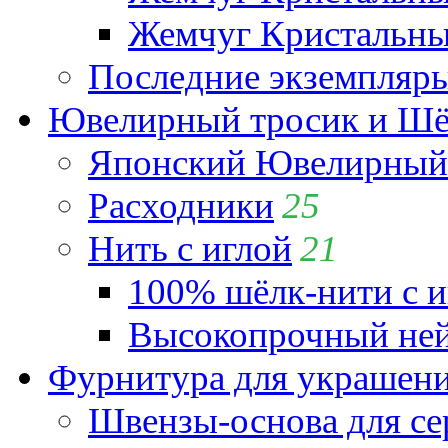
Жемчуг Кристальный
Последние экземпляр
Ювелирный тросик и Шёл
Японский Ювелирный 
Расходники
25
Нить с иглой
21
100% шёлк-нити с и
Высокопрочный ней
Фурнитура для украшен
Швензы-основа для се