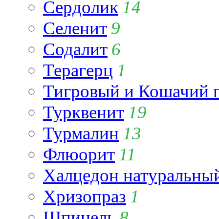
Сердолик
14
Селенит
9
Содалит
6
Терагерц
1
Тигровый и Кошачий г
Турквенит
19
Турмалин
13
Флюорит
11
Халцедон натуральны
Хризопраз
1
Шпинель
8