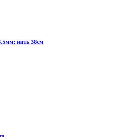
.5мм; нить 38см
то