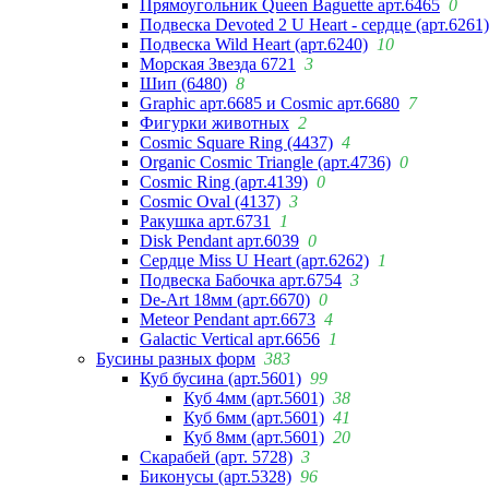
Прямоугольник Queen Baguette арт.6465
0
Подвеска Devoted 2 U Heart - сердце (арт.6261)
Подвеска Wild Heart (арт.6240)
10
Морская Звезда 6721
3
Шип (6480)
8
Graphic арт.6685 и Cosmic арт.6680
7
Фигурки животных
2
Cosmic Square Ring (4437)
4
Organic Cosmic Triangle (арт.4736)
0
Cosmic Ring (арт.4139)
0
Cosmic Oval (4137)
3
Ракушка арт.6731
1
Disk Pendant арт.6039
0
Сердце Miss U Heart (арт.6262)
1
Подвеска Бабочка арт.6754
3
De-Art 18мм (арт.6670)
0
Meteor Pendant арт.6673
4
Galactic Vertical арт.6656
1
Бусины разных форм
383
Куб бусина (арт.5601)
99
Куб 4мм (арт.5601)
38
Куб 6мм (арт.5601)
41
Куб 8мм (арт.5601)
20
Скарабей (арт. 5728)
3
Биконусы (арт.5328)
96