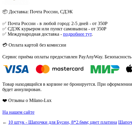
📦 Доставка: Почта России, СДЭК
✅ Почта России - в любой город: 2-5 дней - от 350Р
✅ СДЭК курьером или пункт самовывоза - от 350Р
✅ Международная доставка -
подробнее тут
.
💳 Оплата картой без комиссии
Сервис приёма оплаты предоставлен PayAnyWay. Безопасность
Товар находящийся в корзине не бронируется. При оформлении з
будет аннулирован.
❤️ Отзывы о Milano-Lux
На нашем сайте
←
10 штук - Шапочки для Бусин, 8*2.6мм; цвет платина
Шапочк