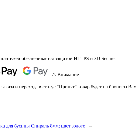
 платежей обеспечивается защитой HTTPS и 3D Secure.
⚠️ Внимание
аказа и перехода в статус "Принят" товар будет на брони за Вам
а для бусины Спираль 8мм; цвет золото
→