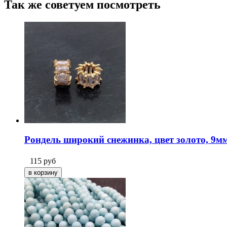
Так же советуем посмотреть
Рондель широкий снежинка, цвет золото, 9м
115
руб