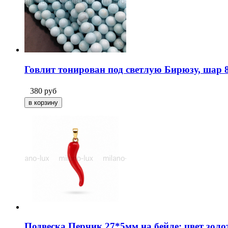
Говлит тонирован под светлую Бирюзу, шар 8
380
руб
Подвеска Перчик 27*5мм на бейле; цвет золо