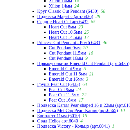
Xilion 10мм
14
Xilion 14мм
24
Круг Classic Cut Pendant (6430)
58
Подвеска Majestic (арт.6436)
28
Сердце Heart Cut арт.6432
65
Heart Cut 8мм
23
Heart Cut 10.5мм
25
Heart Cut 14.5мм
17
Princess Cut Pendant - Ромб 6431
46
Cut Pendant 9мм
20
Cut Pendant 11.5мм
16
Cut Pendant 16мм
9
Прямоугольник Emerald Cut Pendant (арт.6435)
Emerald Cut 9мм
5
Emerald Cut 11.5мм
21
Emerald Cut 16мм
3
Груша Pear Cut (6433)
64
Pear Cut 9мм
24
Pear Cut 11.5мм
22
Pear Cut 16мм
17
Подвеска Капля Pear-shaped 16 и 22мм (арт.61
Подвеска Met Cap Pear -Капля (арт.6565)
10
Бриолетт 11мм (6010)
15
Овал Helios арт.6040
4
Подвеска Victory - Кольцо (арт.6041)
1