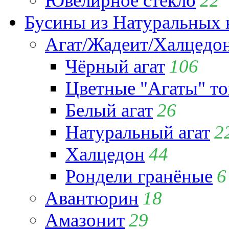
Ювелирное стекло
22
Бусины из Натуральных 
Агат/Жадеит/Халцедо
Чёрный агат
106
Цветные "Агаты" т
Белый агат
26
Натуральный агат
2
Халцедон
44
Рондели гранёные
6
Авантюрин
18
Амазонит
29