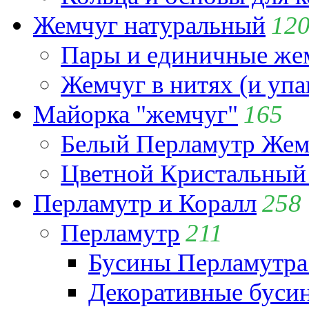
Жемчуг натуральный
12
Пары и единичные ж
Жемчуг в нитях (и упа
Майорка "жемчуг"
165
Белый Перламутр Жем
Цветной Кристальный
Перламутр и Коралл
258
Перламутр
211
Бусины Перламутра
Декоративные буси