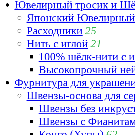
Ювелирный тросик и Шёл
Японский Ювелирный 
Расходники
25
Нить с иглой
21
100% шёлк-нити с и
Высокопрочный ней
Фурнитура для украшен
Швензы-основа для се
Швензы без инкрус
Швензы с Фианита
Конго (Хупы)
62