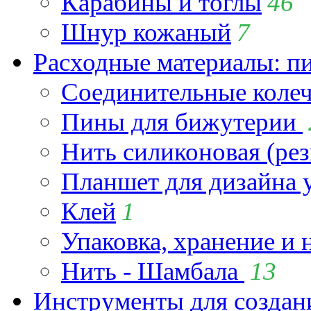
Карабины и тоглы
46
Шнур кожаный
7
Расходные материалы: пин
Соединительные коле
Пины для бижутерии
Нить силиконовая (рез
Планшет для дизайна
Клей
1
Упаковка, хранение и 
Нить - Шамбала
13
Инструменты для созда