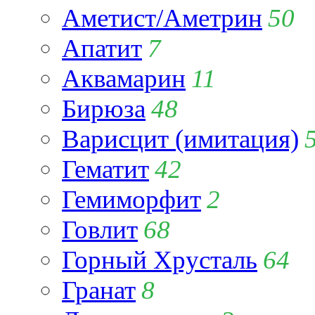
Аметист/Аметрин
50
Апатит
7
Аквамарин
11
Бирюза
48
Варисцит (имитация)
Гематит
42
Гемиморфит
2
Говлит
68
Горный Хрусталь
64
Гранат
8