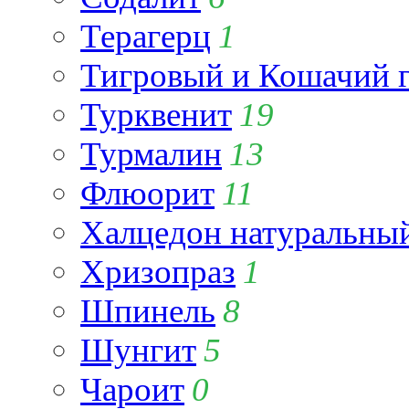
Терагерц
1
Тигровый и Кошачий г
Турквенит
19
Турмалин
13
Флюорит
11
Халцедон натуральны
Хризопраз
1
Шпинель
8
Шунгит
5
Чароит
0