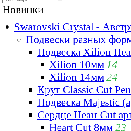
Новинки
Swarovski Crystal - Авст
Подвески разных фор
Подвеска Xilion Hear
Xilion 10мм
14
Xilion 14мм
24
Круг Classic Cut Pen
Подвеска Majestic (а
Сердце Heart Cut ар
Heart Cut 8мм
23