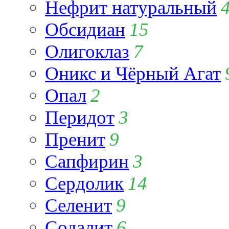
Нефрит натуральный
Обсидиан
15
Олигоклаз
7
Оникс и Чёрный Агат
Опал
2
Перидот
3
Пренит
9
Сапфирин
3
Сердолик
14
Селенит
9
Содалит
6