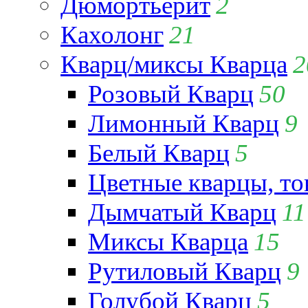
Дюмортьерит
2
Кахолонг
21
Кварц/миксы Кварца
2
Розовый Кварц
50
Лимонный Кварц
9
Белый Кварц
5
Цветные кварцы, т
Дымчатый Кварц
11
Миксы Кварца
15
Рутиловый Кварц
9
Голубой Кварц
5