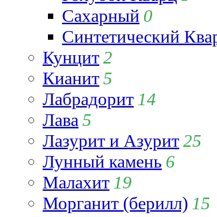
Сахарный
0
Синтетический Ква
Кунцит
2
Кианит
5
Лабрадорит
14
Лава
5
Лазурит и Азурит
25
Лунный камень
6
Малахит
19
Морганит (берилл)
15