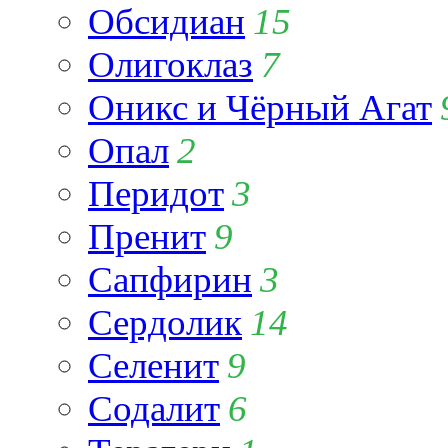
Обсидиан
15
Олигоклаз
7
Оникс и Чёрный Агат
Опал
2
Перидот
3
Пренит
9
Сапфирин
3
Сердолик
14
Селенит
9
Содалит
6