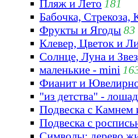
Пляж и Лето
181
Бабочка, Стрекоза, 
Фрукты и Ягоды
83
Клевер, Цветок и Л
Солнце, Луна и Зве
маленькие - mini
16
Фианит и Ювелирно
"из детства" - лошад
Подвеска с Камнем
Подвеска с роспись
Символы: дерево жиз