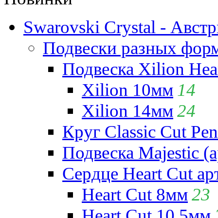
Swarovski Crystal - Авст
Подвески разных фор
Подвеска Xilion Hear
Xilion 10мм
14
Xilion 14мм
24
Круг Classic Cut Pen
Подвеска Majestic (а
Сердце Heart Cut ар
Heart Cut 8мм
23
Heart Cut 10.5мм