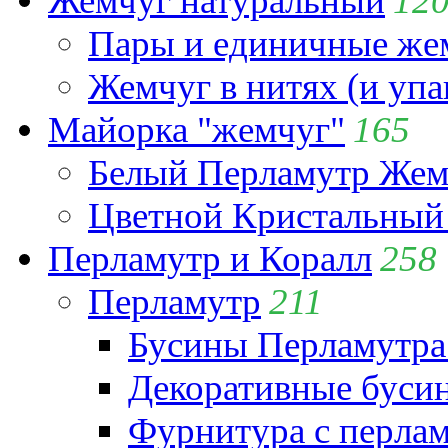
Жемчуг натуральный
12
Пары и единичные ж
Жемчуг в нитях (и упа
Майорка "жемчуг"
165
Белый Перламутр Жем
Цветной Кристальный
Перламутр и Коралл
258
Перламутр
211
Бусины Перламутра
Декоративные буси
Фурнитура с перла