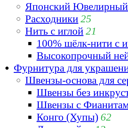
Японский Ювелирный 
Расходники
25
Нить с иглой
21
100% шёлк-нити с и
Высокопрочный ней
Фурнитура для украшен
Швензы-основа для се
Швензы без инкрус
Швензы с Фианита
Конго (Хупы)
62