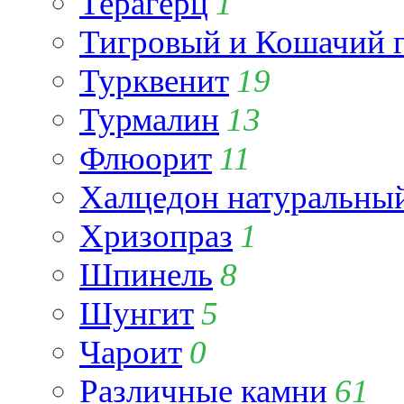
Терагерц
1
Тигровый и Кошачий г
Турквенит
19
Турмалин
13
Флюорит
11
Халцедон натуральны
Хризопраз
1
Шпинель
8
Шунгит
5
Чароит
0
Различные камни
61