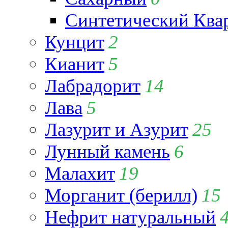
Синтетический Ква
Кунцит
2
Кианит
5
Лабрадорит
14
Лава
5
Лазурит и Азурит
25
Лунный камень
6
Малахит
19
Морганит (берилл)
15
Нефрит натуральный