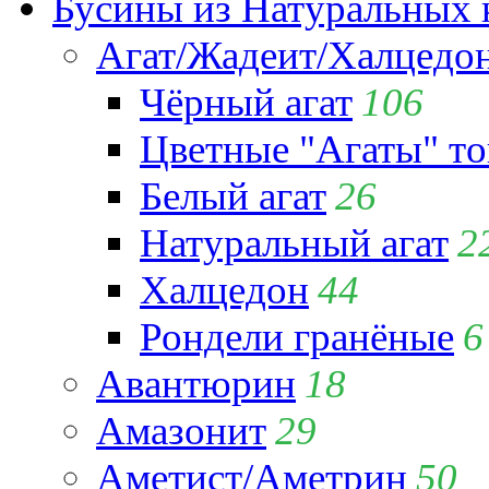
Бусины из Натуральных 
Агат/Жадеит/Халцедо
Чёрный агат
106
Цветные "Агаты" т
Белый агат
26
Натуральный агат
2
Халцедон
44
Рондели гранёные
6
Авантюрин
18
Амазонит
29
Аметист/Аметрин
50