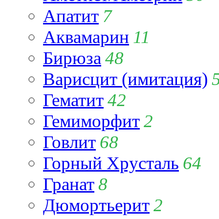
Апатит
7
Аквамарин
11
Бирюза
48
Варисцит (имитация)
Гематит
42
Гемиморфит
2
Говлит
68
Горный Хрусталь
64
Гранат
8
Дюмортьерит
2