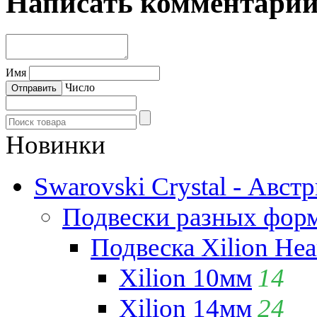
Написать комментари
Имя
Число
Новинки
Swarovski Crystal - Авст
Подвески разных фор
Подвеска Xilion Hear
Xilion 10мм
14
Xilion 14мм
24