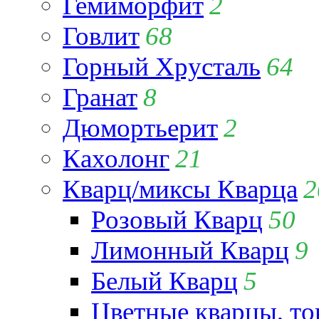
Гемиморфит
2
Говлит
68
Горный Хрусталь
64
Гранат
8
Дюмортьерит
2
Кахолонг
21
Кварц/миксы Кварца
2
Розовый Кварц
50
Лимонный Кварц
9
Белый Кварц
5
Цветные кварцы, т