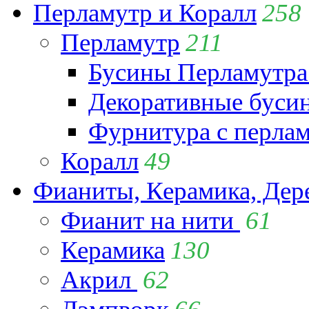
Перламутр и Коралл
258
Перламутр
211
Бусины Перламутра
Декоративные буси
Фурнитура с перла
Коралл
49
Фианиты, Керамика, Дер
Фианит на нити
61
Керамика
130
Акрил
62