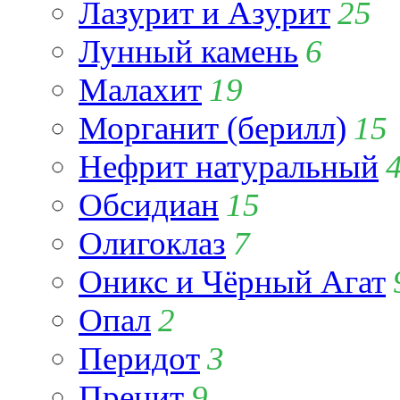
Лазурит и Азурит
25
Лунный камень
6
Малахит
19
Морганит (берилл)
15
Нефрит натуральный
Обсидиан
15
Олигоклаз
7
Оникс и Чёрный Агат
Опал
2
Перидот
3
Пренит
9