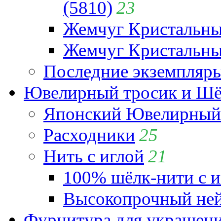
(5810)
23
Жемчуг Кристальн
Жемчуг Кристальный
Последние экземпляр
Ювелирный тросик и Шёл
Японский Ювелирный 
Расходники
25
Нить с иглой
21
100% шёлк-нити с и
Высокопрочный ней
Фурнитура для украшен