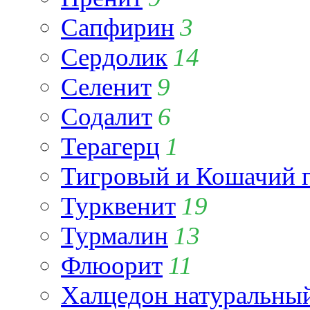
Сапфирин
3
Сердолик
14
Селенит
9
Содалит
6
Терагерц
1
Тигровый и Кошачий г
Турквенит
19
Турмалин
13
Флюорит
11
Халцедон натуральны