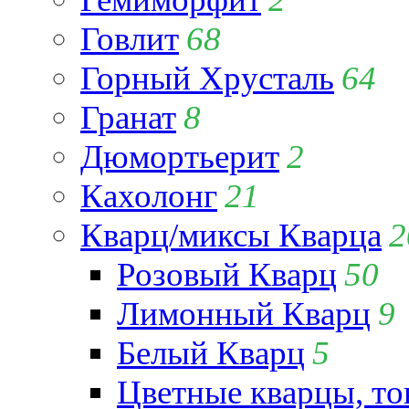
Говлит
68
Горный Хрусталь
64
Гранат
8
Дюмортьерит
2
Кахолонг
21
Кварц/миксы Кварца
2
Розовый Кварц
50
Лимонный Кварц
9
Белый Кварц
5
Цветные кварцы, т