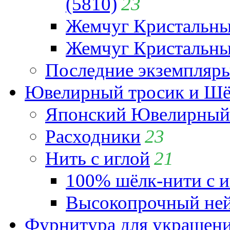
(5810)
23
Жемчуг Кристальн
Жемчуг Кристальный
Последние экземпляр
Ювелирный тросик и Шёл
Японский Ювелирный 
Расходники
23
Нить с иглой
21
100% шёлк-нити с и
Высокопрочный ней
Фурнитура для украшен