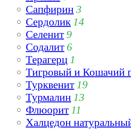
Сапфирин
3
Сердолик
14
Селенит
9
Содалит
6
Терагерц
1
Тигровый и Кошачий г
Турквенит
19
Турмалин
13
Флюорит
11
Халцедон натуральны