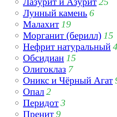
Лазурит и Азурит
25
Лунный камень
6
Малахит
19
Морганит (берилл)
15
Нефрит натуральный
Обсидиан
15
Олигоклаз
7
Оникс и Чёрный Агат
Опал
2
Перидот
3
Пренит
9