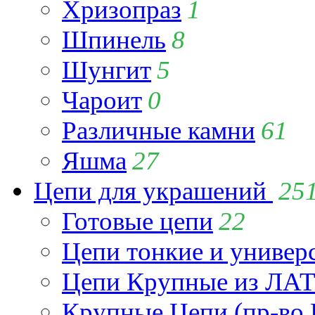
Хризопраз
1
Шпинель
8
Шунгит
5
Чароит
0
Различные камни
61
Яшма
27
Цепи для украшений
25
Готовые цепи
22
Цепи тонкие и универ
Цепи Крупные из Л
Крупные Цепи (пр-во 