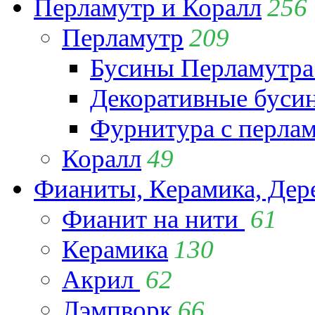
Перламутр и Коралл
256
Перламутр
209
Бусины Перламутра
Декоративные буси
Фурнитура с перла
Коралл
49
Фианиты, Керамика, Дер
Фианит на нити
61
Керамика
130
Акрил
62
Лэмпворк
66