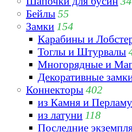
Шапочки для бусин
34
Бейлы
55
Замки
154
Карабины и Лобсте
Тоглы и Штурвалы
Многорядные и Маг
Декоративные замк
Коннекторы
402
из Камня и Перламу
из латуни
118
Последние экземпл