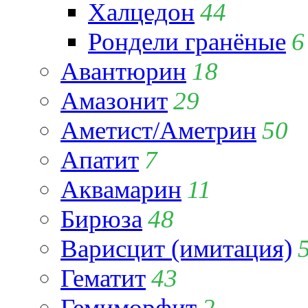
Халцедон
44
Рондели гранёные
6
Авантюрин
18
Амазонит
29
Аметист/Аметрин
50
Апатит
7
Аквамарин
11
Бирюза
48
Варисцит (имитация)
Гематит
43
Гемиморфит
2