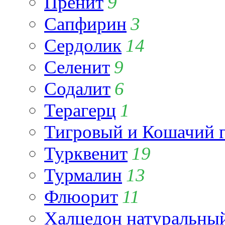
Пренит
9
Сапфирин
3
Сердолик
14
Селенит
9
Содалит
6
Терагерц
1
Тигровый и Кошачий г
Турквенит
19
Турмалин
13
Флюорит
11
Халцедон натуральны