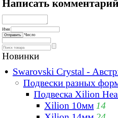
Написать комментари
Имя
Число
Новинки
Swarovski Crystal - Авст
Подвески разных фор
Подвеска Xilion Hear
Xilion 10мм
14
Xilion 14мм
24