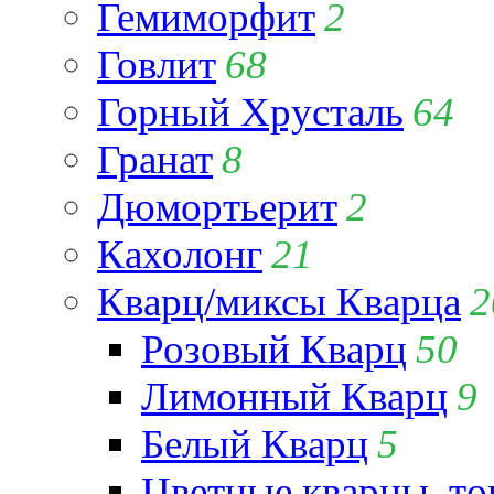
Гемиморфит
2
Говлит
68
Горный Хрусталь
64
Гранат
8
Дюмортьерит
2
Кахолонг
21
Кварц/миксы Кварца
2
Розовый Кварц
50
Лимонный Кварц
9
Белый Кварц
5
Цветные кварцы, т