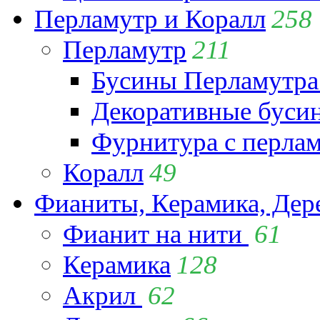
Перламутр и Коралл
258
Перламутр
211
Бусины Перламутра
Декоративные буси
Фурнитура с перла
Коралл
49
Фианиты, Керамика, Дер
Фианит на нити
61
Керамика
128
Акрил
62