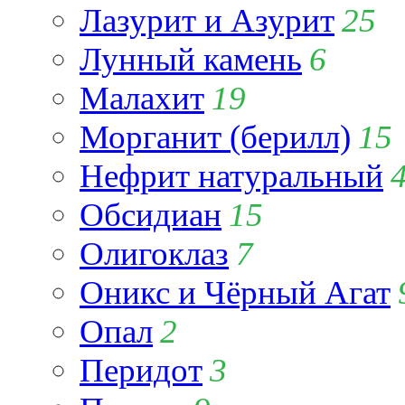
Лазурит и Азурит
25
Лунный камень
6
Малахит
19
Морганит (берилл)
15
Нефрит натуральный
Обсидиан
15
Олигоклаз
7
Оникс и Чёрный Агат
Опал
2
Перидот
3