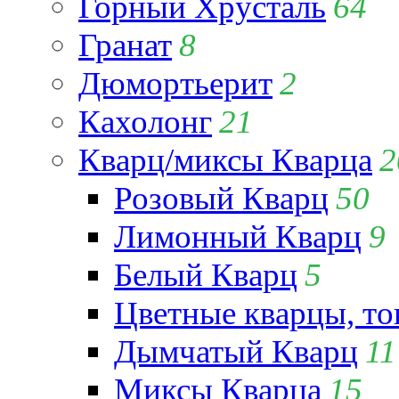
Горный Хрусталь
64
Гранат
8
Дюмортьерит
2
Кахолонг
21
Кварц/миксы Кварца
2
Розовый Кварц
50
Лимонный Кварц
9
Белый Кварц
5
Цветные кварцы, т
Дымчатый Кварц
11
Миксы Кварца
15