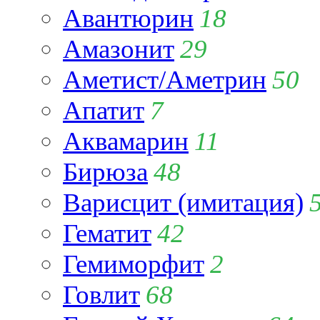
Авантюрин
18
Амазонит
29
Аметист/Аметрин
50
Апатит
7
Аквамарин
11
Бирюза
48
Варисцит (имитация)
Гематит
42
Гемиморфит
2
Говлит
68