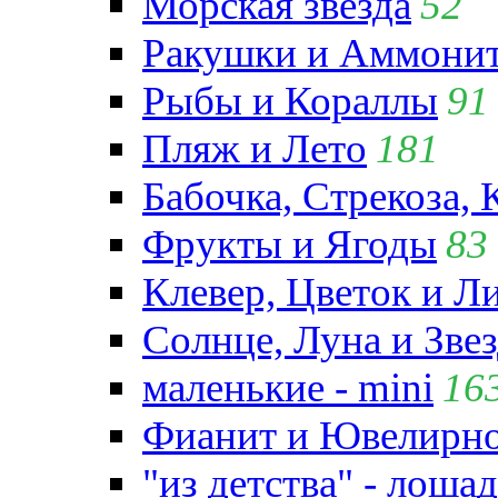
Морская звезда
52
Ракушки и Аммони
Рыбы и Кораллы
91
Пляж и Лето
181
Бабочка, Стрекоза, 
Фрукты и Ягоды
83
Клевер, Цветок и Л
Солнце, Луна и Зве
маленькие - mini
16
Фианит и Ювелирно
"из детства" - лошад