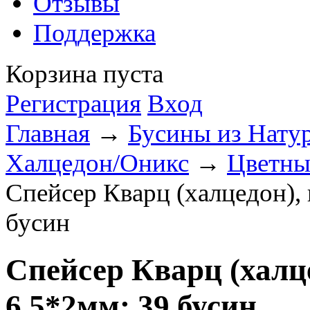
Отзывы
Поддержка
Корзина пуста
Регистрация
Вход
Главная
→
Бусины из Нату
Халцедон/Оникс
→
Цветны
Спейсер Кварц (халцедон),
бусин
Спейсер Кварц (халц
6.5*2мм; 39 бусин