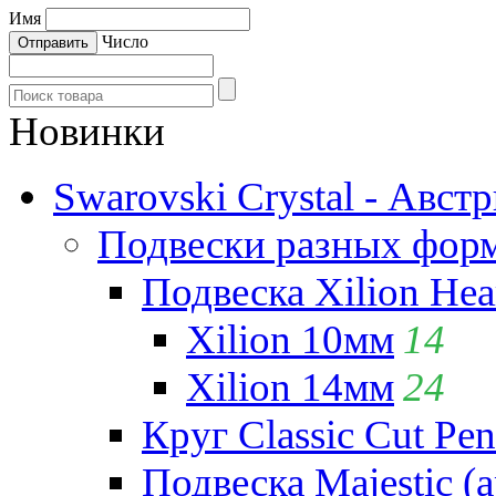
Имя
Число
Новинки
Swarovski Crystal - Авст
Подвески разных фор
Подвеска Xilion Hear
Xilion 10мм
14
Xilion 14мм
24
Круг Classic Cut Pen
Подвеска Majestic (а