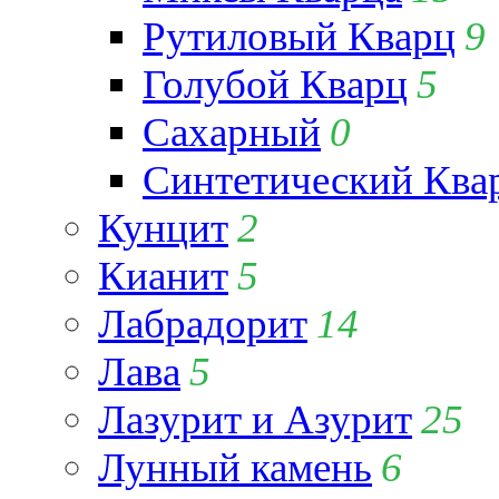
Рутиловый Кварц
9
Голубой Кварц
5
Сахарный
0
Синтетический Ква
Кунцит
2
Кианит
5
Лабрадорит
14
Лава
5
Лазурит и Азурит
25
Лунный камень
6