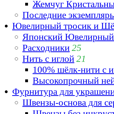
Жемчуг Кристальный
Последние экземпляр
Ювелирный тросик и Шёл
Японский Ювелирный 
Расходники
25
Нить с иглой
21
100% шёлк-нити с и
Высокопрочный ней
Фурнитура для украшен
Швензы-основа для се
Швензы без инкрус