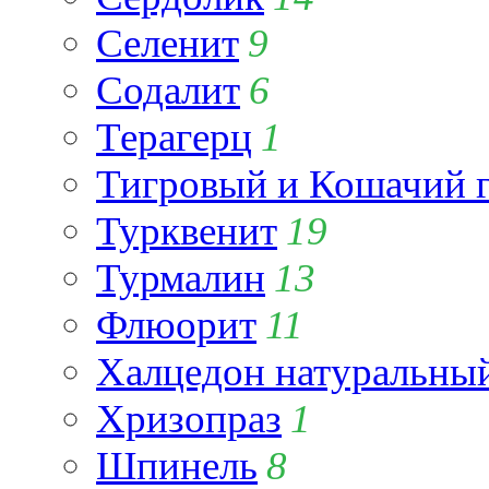
Селенит
9
Содалит
6
Терагерц
1
Тигровый и Кошачий г
Турквенит
19
Турмалин
13
Флюорит
11
Халцедон натуральны
Хризопраз
1
Шпинель
8