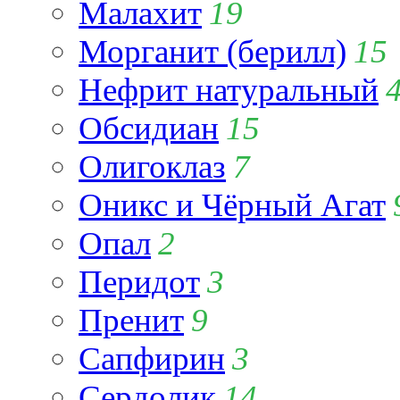
Малахит
19
Морганит (берилл)
15
Нефрит натуральный
Обсидиан
15
Олигоклаз
7
Оникс и Чёрный Агат
Опал
2
Перидот
3
Пренит
9
Сапфирин
3
Сердолик
14