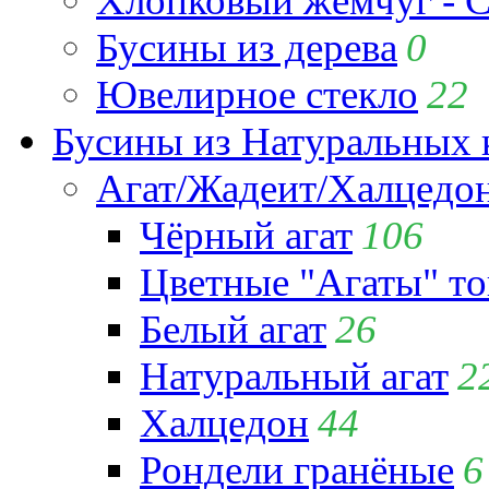
Хлопковый жемчуг - C
Бусины из дерева
0
Ювелирное стекло
22
Бусины из Натуральных 
Агат/Жадеит/Халцедо
Чёрный агат
106
Цветные "Агаты" т
Белый агат
26
Натуральный агат
2
Халцедон
44
Рондели гранёные
6