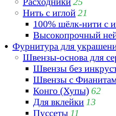
Расходники
25
Нить с иглой
21
100% шёлк-нити с и
Высокопрочный ней
Фурнитура для украшен
Швензы-основа для се
Швензы без инкрус
Швензы с Фианита
Конго (Хупы)
62
Для вклейки
13
Пуссеты
11