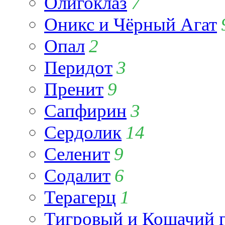
Олигоклаз
7
Оникс и Чёрный Агат
Опал
2
Перидот
3
Пренит
9
Сапфирин
3
Сердолик
14
Селенит
9
Содалит
6
Терагерц
1
Тигровый и Кошачий г