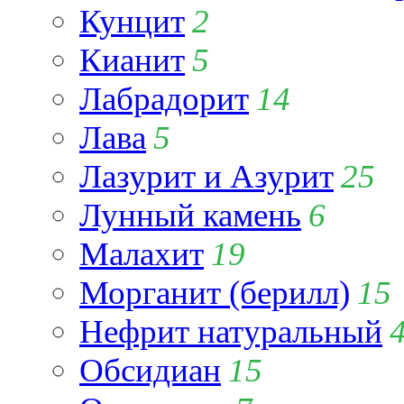
Кунцит
2
Кианит
5
Лабрадорит
14
Лава
5
Лазурит и Азурит
25
Лунный камень
6
Малахит
19
Морганит (берилл)
15
Нефрит натуральный
Обсидиан
15