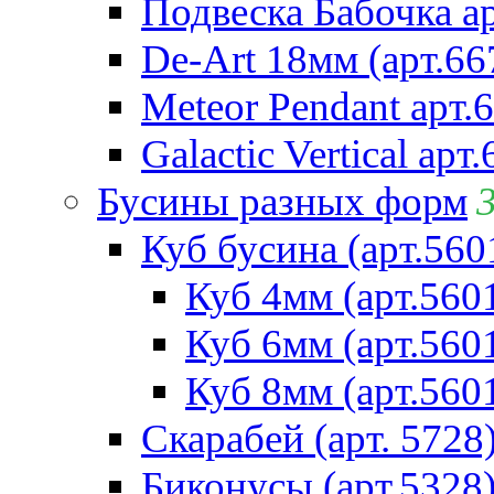
Подвеска Бабочка а
De-Art 18мм (арт.66
Meteor Pendant арт.
Galactic Vertical арт
Бусины разных форм
Куб бусина (арт.560
Куб 4мм (арт.560
Куб 6мм (арт.560
Куб 8мм (арт.560
Скарабей (арт. 5728
Биконусы (арт.5328