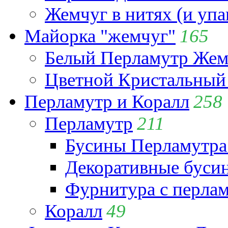
Жемчуг в нитях (и упа
Майорка "жемчуг"
165
Белый Перламутр Жем
Цветной Кристальный
Перламутр и Коралл
258
Перламутр
211
Бусины Перламутра
Декоративные буси
Фурнитура с перла
Коралл
49