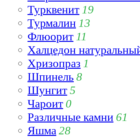
Турквенит
19
Турмалин
13
Флюорит
11
Халцедон натуральны
Хризопраз
1
Шпинель
8
Шунгит
5
Чароит
0
Различные камни
61
Яшма
28