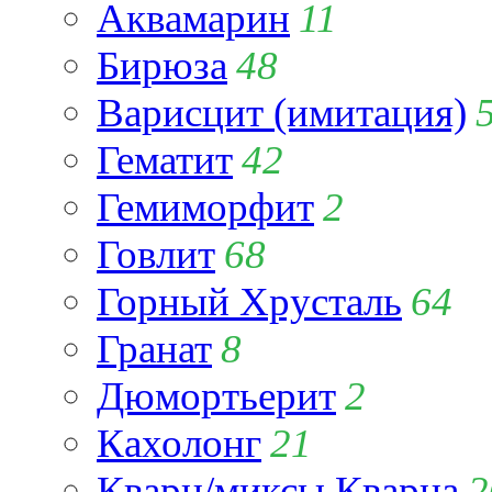
Аквамарин
11
Бирюза
48
Варисцит (имитация)
Гематит
42
Гемиморфит
2
Говлит
68
Горный Хрусталь
64
Гранат
8
Дюмортьерит
2
Кахолонг
21
Кварц/миксы Кварца
2