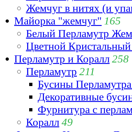
Жемчуг в нитях (и упа
Майорка "жемчуг"
165
Белый Перламутр Жем
Цветной Кристальный
Перламутр и Коралл
258
Перламутр
211
Бусины Перламутра
Декоративные буси
Фурнитура с перла
Коралл
49