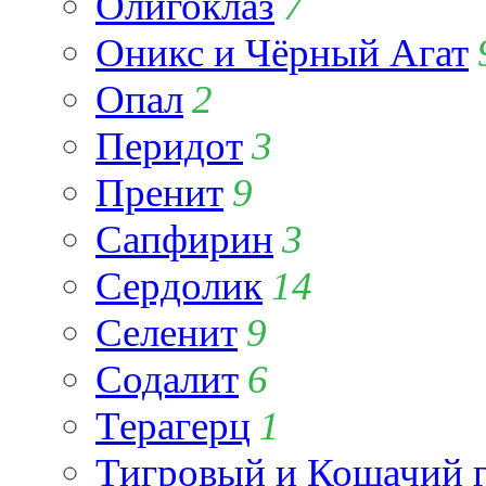
Олигоклаз
7
Оникс и Чёрный Агат
Опал
2
Перидот
3
Пренит
9
Сапфирин
3
Сердолик
14
Селенит
9
Содалит
6
Терагерц
1
Тигровый и Кошачий г