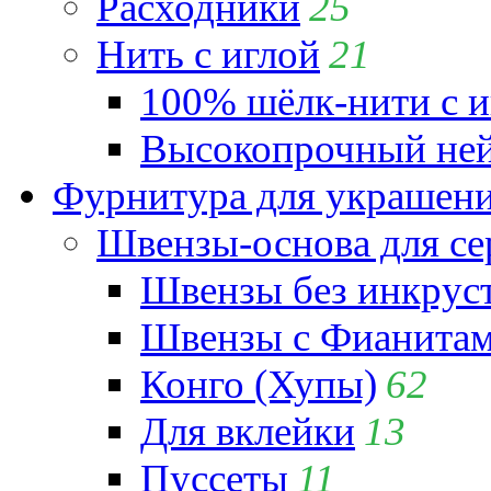
Расходники
25
Нить с иглой
21
100% шёлк-нити с и
Высокопрочный ней
Фурнитура для украшен
Швензы-основа для се
Швензы без инкрус
Швензы с Фианита
Конго (Хупы)
62
Для вклейки
13
Пуссеты
11