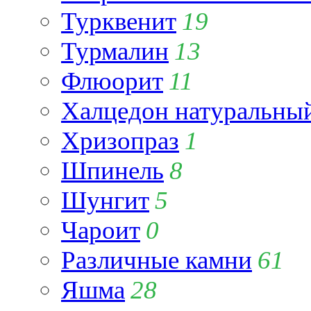
Турквенит
19
Турмалин
13
Флюорит
11
Халцедон натуральны
Хризопраз
1
Шпинель
8
Шунгит
5
Чароит
0
Различные камни
61
Яшма
28