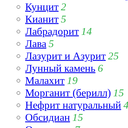
Кунцит
2
Кианит
5
Лабрадорит
14
Лава
5
Лазурит и Азурит
25
Лунный камень
6
Малахит
19
Морганит (берилл)
15
Нефрит натуральный
Обсидиан
15