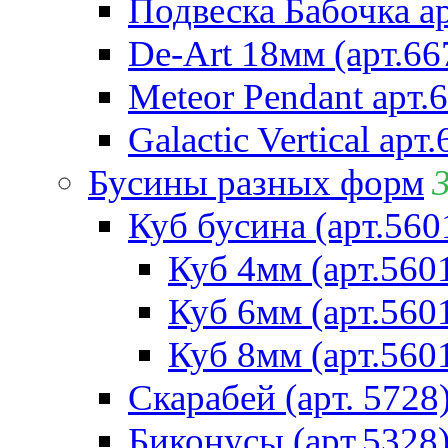
Подвеска Бабочка а
De-Art 18мм (арт.66
Meteor Pendant арт.
Galactic Vertical арт
Бусины разных форм
Куб бусина (арт.560
Куб 4мм (арт.560
Куб 6мм (арт.560
Куб 8мм (арт.560
Скарабей (арт. 5728
Биконусы (арт.5328