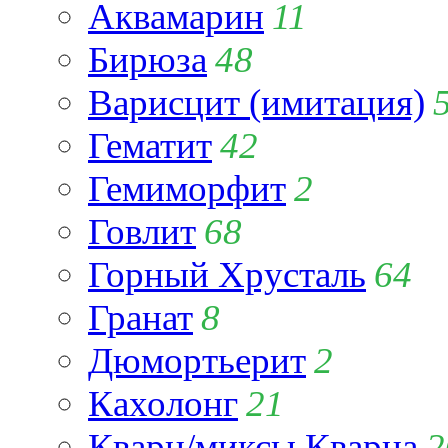
Аквамарин
11
Бирюза
48
Варисцит (имитация)
Гематит
42
Гемиморфит
2
Говлит
68
Горный Хрусталь
64
Гранат
8
Дюмортьерит
2
Кахолонг
21
Кварц/миксы Кварца
2