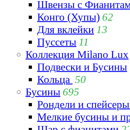
Швензы с Фианита
Конго (Хупы)
62
Для вклейки
13
Пуссеты
11
Коллекция Milano Lux
Подвески и Бусины
Кольца
50
Бусины
695
Рондели и спейсеры
Мелкие бусины и п
Шар с фианитами
2