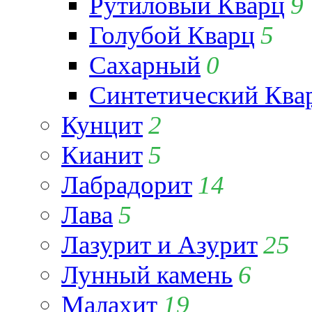
Рутиловый Кварц
9
Голубой Кварц
5
Сахарный
0
Синтетический Ква
Кунцит
2
Кианит
5
Лабрадорит
14
Лава
5
Лазурит и Азурит
25
Лунный камень
6
Малахит
19