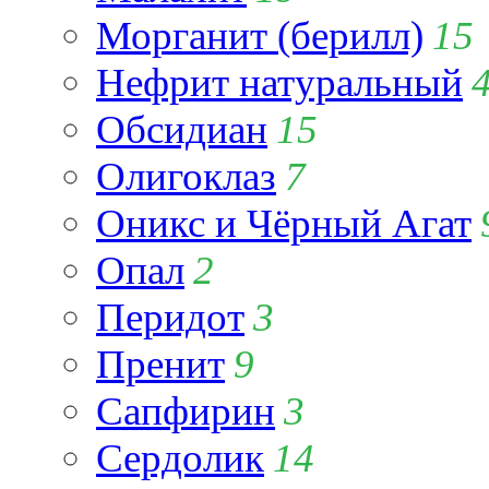
Морганит (берилл)
15
Нефрит натуральный
Обсидиан
15
Олигоклаз
7
Оникс и Чёрный Агат
Опал
2
Перидот
3
Пренит
9
Сапфирин
3
Сердолик
14