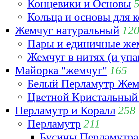
Концевики и Основы
Кольца и основы для 
Жемчуг натуральный
12
Пары и единичные ж
Жемчуг в нитях (и упа
Майорка "жемчуг"
165
Белый Перламутр Жем
Цветной Кристальный
Перламутр и Коралл
258
Перламутр
211
Бусины Перламутра