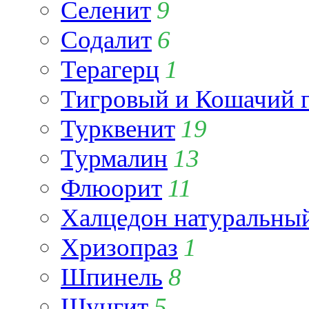
Селенит
9
Содалит
6
Терагерц
1
Тигровый и Кошачий г
Турквенит
19
Турмалин
13
Флюорит
11
Халцедон натуральны
Хризопраз
1
Шпинель
8
Шунгит
5