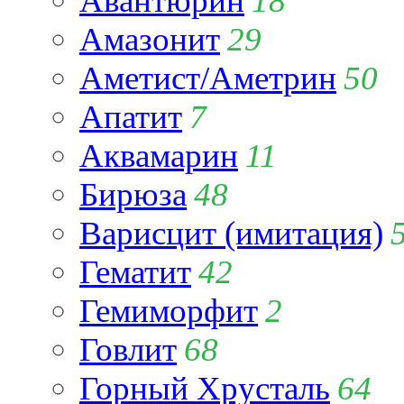
Авантюрин
18
Амазонит
29
Аметист/Аметрин
50
Апатит
7
Аквамарин
11
Бирюза
48
Варисцит (имитация)
Гематит
42
Гемиморфит
2
Говлит
68
Горный Хрусталь
64