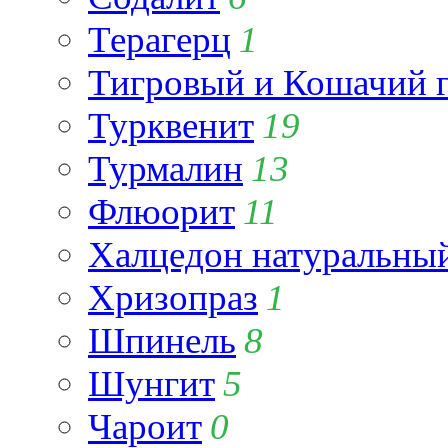
Терагерц
1
Тигровый и Кошачий г
Турквенит
19
Турмалин
13
Флюорит
11
Халцедон натуральны
Хризопраз
1
Шпинель
8
Шунгит
5
Чароит
0