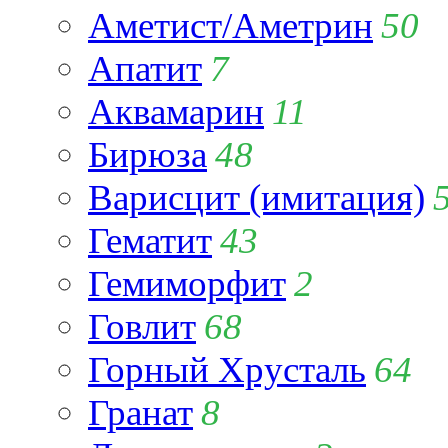
Аметист/Аметрин
50
Апатит
7
Аквамарин
11
Бирюза
48
Варисцит (имитация)
Гематит
43
Гемиморфит
2
Говлит
68
Горный Хрусталь
64
Гранат
8