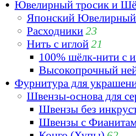
Ювелирный тросик и Шёл
Японский Ювелирный 
Расходники
23
Нить с иглой
21
100% шёлк-нити с и
Высокопрочный ней
Фурнитура для украшен
Швензы-основа для се
Швензы без инкрус
Швензы с Фианита
Конго (Хупы)
62