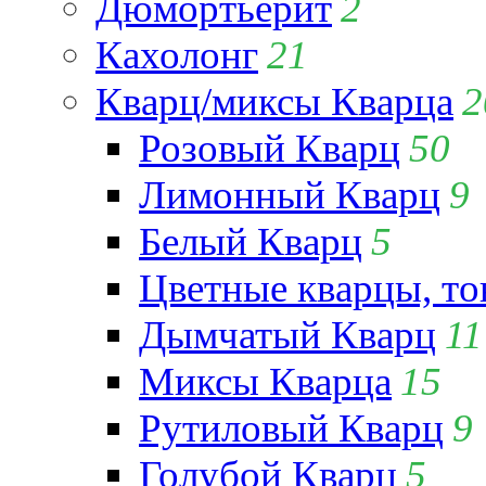
Дюмортьерит
2
Кахолонг
21
Кварц/миксы Кварца
2
Розовый Кварц
50
Лимонный Кварц
9
Белый Кварц
5
Цветные кварцы, т
Дымчатый Кварц
11
Миксы Кварца
15
Рутиловый Кварц
9
Голубой Кварц
5