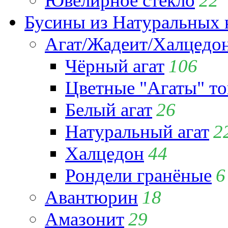
Ювелирное стекло
22
Бусины из Натуральных 
Агат/Жадеит/Халцедо
Чёрный агат
106
Цветные "Агаты" т
Белый агат
26
Натуральный агат
2
Халцедон
44
Рондели гранёные
6
Авантюрин
18
Амазонит
29