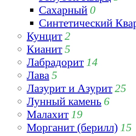
Сахарный
0
Синтетический Ква
Кунцит
2
Кианит
5
Лабрадорит
14
Лава
5
Лазурит и Азурит
25
Лунный камень
6
Малахит
19
Морганит (берилл)
15