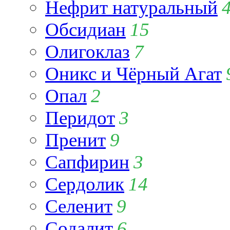
Нефрит натуральный
Обсидиан
15
Олигоклаз
7
Оникс и Чёрный Агат
Опал
2
Перидот
3
Пренит
9
Сапфирин
3
Сердолик
14
Селенит
9
Содалит
6