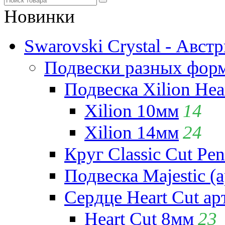
Новинки
Swarovski Crystal - Авст
Подвески разных фор
Подвеска Xilion Hear
Xilion 10мм
14
Xilion 14мм
24
Круг Classic Cut Pen
Подвеска Majestic (а
Сердце Heart Cut ар
Heart Cut 8мм
23