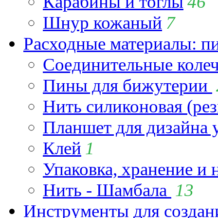
Карабины и тоглы
46
Шнур кожаный
7
Расходные материалы: пин
Соединительные коле
Пины для бижутерии
Нить силиконовая (рез
Планшет для дизайна
Клей
1
Упаковка, хранение и 
Нить - Шамбала
13
Инструменты для созда