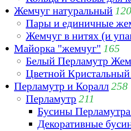
Жемчуг натуральный
12
Пары и единичные ж
Жемчуг в нитях (и упа
Майорка "жемчуг"
165
Белый Перламутр Жем
Цветной Кристальный
Перламутр и Коралл
258
Перламутр
211
Бусины Перламутра
Декоративные буси