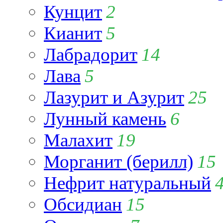
Кунцит
2
Кианит
5
Лабрадорит
14
Лава
5
Лазурит и Азурит
25
Лунный камень
6
Малахит
19
Морганит (берилл)
15
Нефрит натуральный
Обсидиан
15