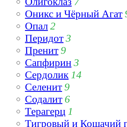
Олигоклаз
7
Оникс и Чёрный Агат
Опал
2
Перидот
3
Пренит
9
Сапфирин
3
Сердолик
14
Селенит
9
Содалит
6
Терагерц
1
Тигровый и Кошачий г