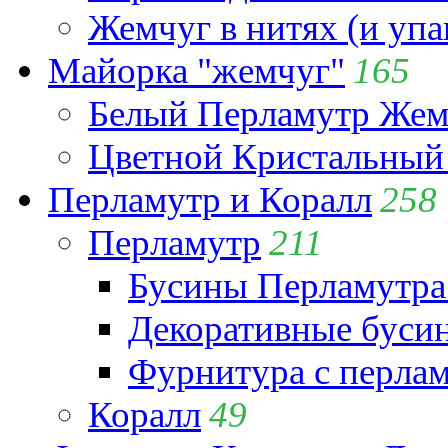
Жемчуг в нитях (и упа
Майорка "жемчуг"
165
Белый Перламутр Жем
Цветной Кристальный
Перламутр и Коралл
258
Перламутр
211
Бусины Перламутра
Декоративные буси
Фурнитура с перла
Коралл
49