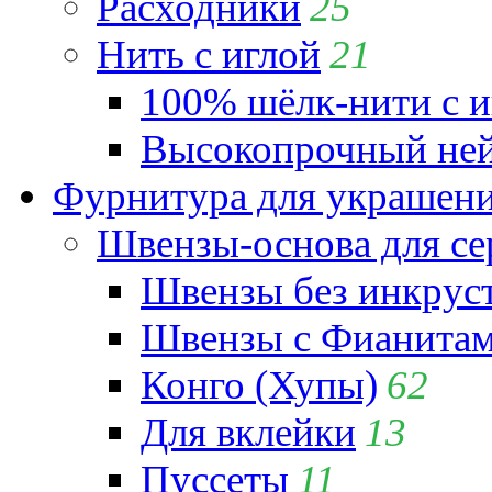
Расходники
25
Нить с иглой
21
100% шёлк-нити с и
Высокопрочный ней
Фурнитура для украшен
Швензы-основа для се
Швензы без инкрус
Швензы с Фианита
Конго (Хупы)
62
Для вклейки
13
Пуссеты
11