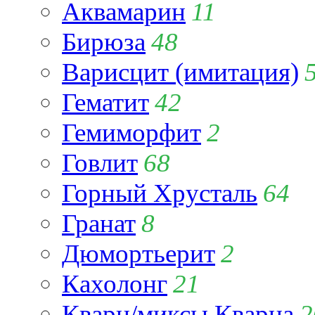
Аквамарин
11
Бирюза
48
Варисцит (имитация)
Гематит
42
Гемиморфит
2
Говлит
68
Горный Хрусталь
64
Гранат
8
Дюмортьерит
2
Кахолонг
21
Кварц/миксы Кварца
2