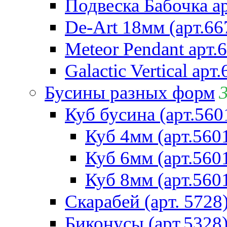
Подвеска Бабочка а
De-Art 18мм (арт.66
Meteor Pendant арт.
Galactic Vertical арт
Бусины разных форм
Куб бусина (арт.560
Куб 4мм (арт.560
Куб 6мм (арт.560
Куб 8мм (арт.560
Скарабей (арт. 5728
Биконусы (арт.5328