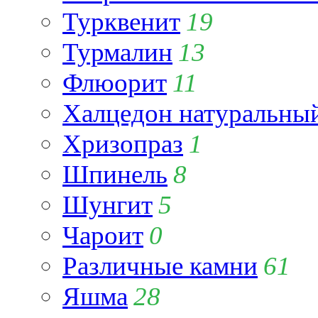
Турквенит
19
Турмалин
13
Флюорит
11
Халцедон натуральны
Хризопраз
1
Шпинель
8
Шунгит
5
Чароит
0
Различные камни
61
Яшма
28