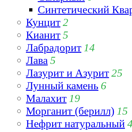
Синтетический Ква
Кунцит
2
Кианит
5
Лабрадорит
14
Лава
5
Лазурит и Азурит
25
Лунный камень
6
Малахит
19
Морганит (берилл)
15
Нефрит натуральный