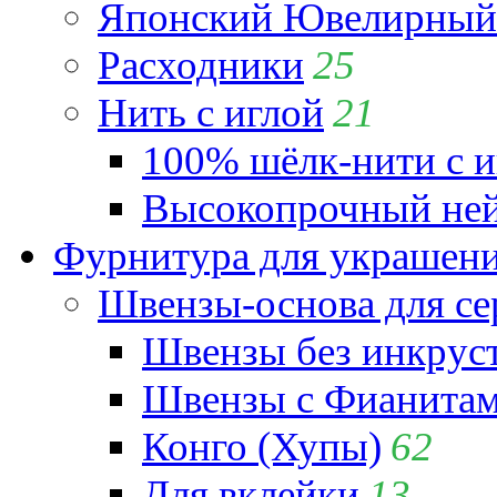
Японский Ювелирный 
Расходники
25
Нить с иглой
21
100% шёлк-нити с и
Высокопрочный ней
Фурнитура для украшен
Швензы-основа для се
Швензы без инкрус
Швензы с Фианита
Конго (Хупы)
62
Для вклейки
13