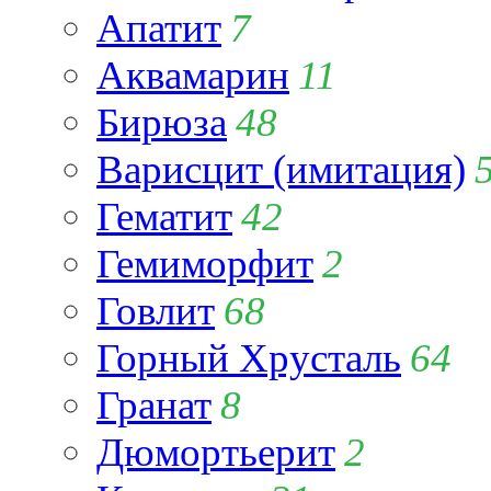
Апатит
7
Аквамарин
11
Бирюза
48
Варисцит (имитация)
Гематит
42
Гемиморфит
2
Говлит
68
Горный Хрусталь
64
Гранат
8
Дюмортьерит
2