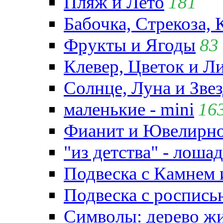
Пляж и Лето
181
Бабочка, Стрекоза, 
Фрукты и Ягоды
83
Клевер, Цветок и Л
Солнце, Луна и Зве
маленькие - mini
16
Фианит и Ювелирно
"из детства" - лошад
Подвеска с Камнем
Подвеска с роспись
Символы: дерево жиз