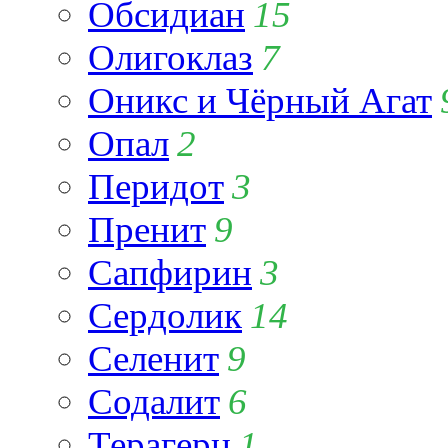
Обсидиан
15
Олигоклаз
7
Оникс и Чёрный Агат
Опал
2
Перидот
3
Пренит
9
Сапфирин
3
Сердолик
14
Селенит
9
Содалит
6
Терагерц
1