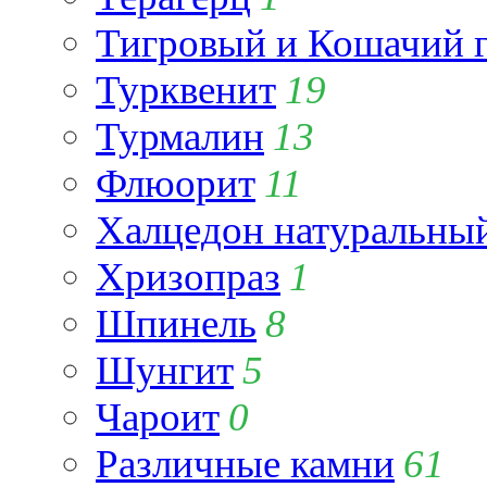
Тигровый и Кошачий г
Турквенит
19
Турмалин
13
Флюорит
11
Халцедон натуральны
Хризопраз
1
Шпинель
8
Шунгит
5
Чароит
0
Различные камни
61