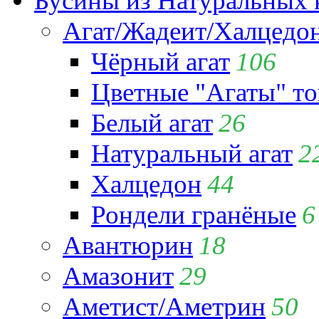
Бусины из Натуральных 
Агат/Жадеит/Халцедо
Чёрный агат
106
Цветные "Агаты" т
Белый агат
26
Натуральный агат
2
Халцедон
44
Рондели гранёные
6
Авантюрин
18
Амазонит
29
Аметист/Аметрин
50