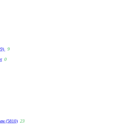
29)
9
r
0
мм (5810)
23