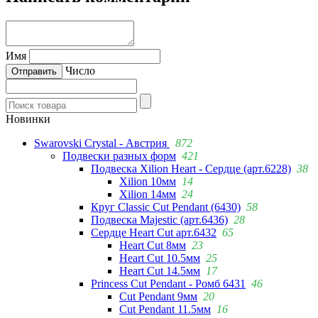
Имя
Число
Новинки
Swarovski Crystal - Австрия
872
Подвески разных форм
421
Подвеска Xilion Heart - Сердце (арт.6228)
38
Xilion 10мм
14
Xilion 14мм
24
Круг Classic Cut Pendant (6430)
58
Подвеска Majestic (арт.6436)
28
Сердце Heart Cut арт.6432
65
Heart Cut 8мм
23
Heart Cut 10.5мм
25
Heart Cut 14.5мм
17
Princess Cut Pendant - Ромб 6431
46
Cut Pendant 9мм
20
Cut Pendant 11.5мм
16