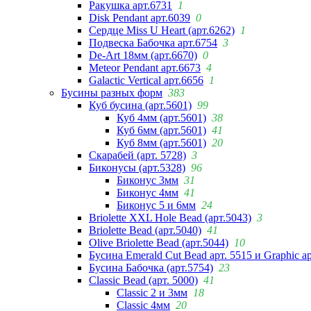
Ракушка арт.6731
1
Disk Pendant арт.6039
0
Сердце Miss U Heart (арт.6262)
1
Подвеска Бабочка арт.6754
3
De-Art 18мм (арт.6670)
0
Meteor Pendant арт.6673
4
Galactic Vertical арт.6656
1
Бусины разных форм
383
Куб бусина (арт.5601)
99
Куб 4мм (арт.5601)
38
Куб 6мм (арт.5601)
41
Куб 8мм (арт.5601)
20
Скарабей (арт. 5728)
3
Биконусы (арт.5328)
96
Биконус 3мм
31
Биконус 4мм
41
Биконус 5 и 6мм
24
Briolette XXL Hole Bead (арт.5043)
3
Briolette Bead (арт.5040)
41
Olive Briolette Bead (арт.5044)
10
Бусина Emerald Cut Bead арт. 5515 и Graphic а
Бусина Бабочка (арт.5754)
23
Classic Bead (арт. 5000)
41
Classic 2 и 3мм
18
Classic 4мм
20