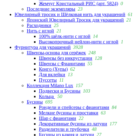
Жемчуг Кристальный РИС (арт. 5824)
0
Последние экземпляры
23
Ювелирный тросик и Шёлковая нить для украшений
61
Японский Ювелирный Тросик для украшений
21
Расходники
25
Нить с иглой
21
100% шёлк-нити с иглой
14
Высокопрочный нейлон-нити с иглой
1
Фурнитура для украшений
3928
Швензы-основа для серёжек
248
Швензы без инкрустации
128
Швензы с Фианитами
55
Конго (Хупы)
62
Для вклейки
13
Пуссеты
11
Коллекция Milano Lux
157
Подвески и Бусины
103
Кольца
50
Бусины
695
Рондели и спейсеры с фианитами
84
Мелкие бусины и проставки
63
Шар с фианитами
22
Декоративные бусины из латуни
177
Разделители и трубочки
48
Бусины из камня и латуни
27