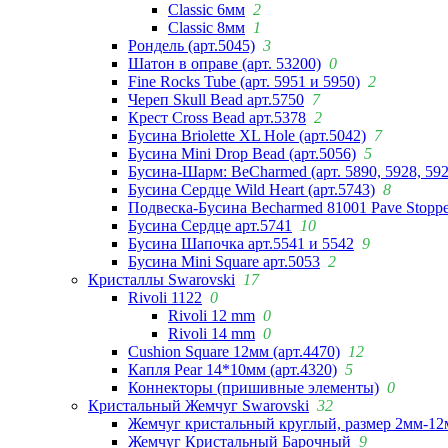
Classic 6мм
2
Classic 8мм
1
Рондель (арт.5045)
3
Шатон в оправе (арт. 53200)
0
Fine Rocks Tube (арт. 5951 и 5950)
2
Череп Skull Bead арт.5750
7
Крест Cross Bead арт.5378
2
Бусина Briolette XL Hole (арт.5042)
7
Бусина Mini Drop Bead (арт.5056)
5
Бусина-Шарм: BeCharmed (арт. 5890, 5928, 59
Бусина Сердце Wild Heart (арт.5743)
8
Подвеска-Бусина Becharmed 81001 Pave Stoppe
Бусина Сердце арт.5741
10
Бусина Шапочка арт.5541 и 5542
9
Бусина Mini Square арт.5053
2
Кристаллы Swarovski
17
Rivoli 1122
0
Rivoli 12 mm
0
Rivoli 14 mm
0
Cushion Square 12мм (арт.4470)
12
Капля Pear 14*10мм (арт.4320)
5
Коннекторы (пришивные элементы)
0
Кристальный Жемчуг Swarovski
32
Жемчуг кристальный круглый, размер 2мм-12
Жемчуг Кристальный Барочный
9