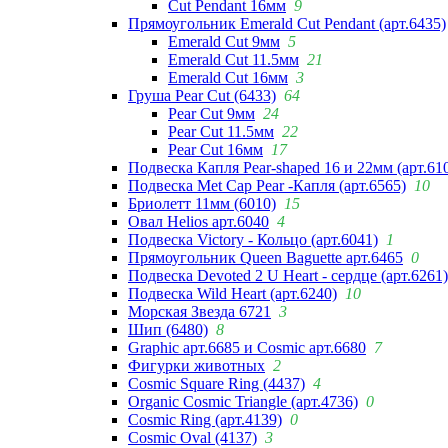
Cut Pendant 16мм
9
Прямоугольник Emerald Cut Pendant (арт.6435)
Emerald Cut 9мм
5
Emerald Cut 11.5мм
21
Emerald Cut 16мм
3
Груша Pear Cut (6433)
64
Pear Cut 9мм
24
Pear Cut 11.5мм
22
Pear Cut 16мм
17
Подвеска Капля Pear-shaped 16 и 22мм (арт.61
Подвеска Met Cap Pear -Капля (арт.6565)
10
Бриолетт 11мм (6010)
15
Овал Helios арт.6040
4
Подвеска Victory - Кольцо (арт.6041)
1
Прямоугольник Queen Baguette арт.6465
0
Подвеска Devoted 2 U Heart - сердце (арт.6261)
Подвеска Wild Heart (арт.6240)
10
Морская Звезда 6721
3
Шип (6480)
8
Graphic арт.6685 и Cosmic арт.6680
7
Фигурки животных
2
Cosmic Square Ring (4437)
4
Organic Cosmic Triangle (арт.4736)
0
Cosmic Ring (арт.4139)
0
Cosmic Oval (4137)
3