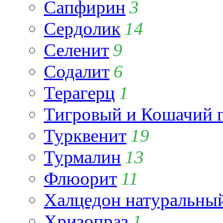
Сапфирин
3
Сердолик
14
Селенит
9
Содалит
6
Терагерц
1
Тигровый и Кошачий г
Турквенит
19
Турмалин
13
Флюорит
11
Халцедон натуральны
Хризопраз
1