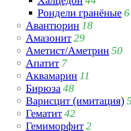
Халцедон
44
Рондели гранёные
6
Авантюрин
18
Амазонит
29
Аметист/Аметрин
50
Апатит
7
Аквамарин
11
Бирюза
48
Варисцит (имитация)
Гематит
42
Гемиморфит
2