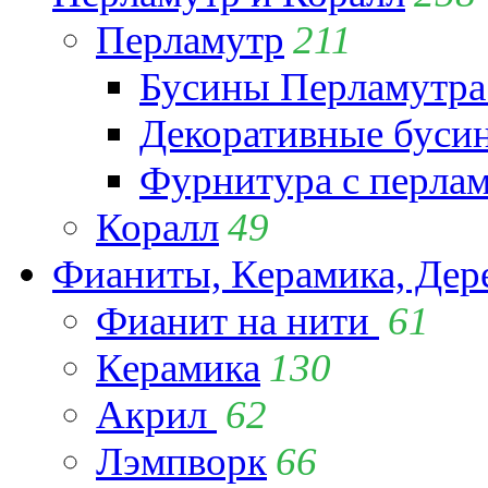
Перламутр
211
Бусины Перламутра
Декоративные буси
Фурнитура с перла
Коралл
49
Фианиты, Керамика, Дер
Фианит на нити
61
Керамика
130
Акрил
62
Лэмпворк
66