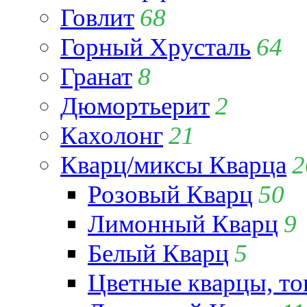
Говлит
68
Горный Хрусталь
64
Гранат
8
Дюмортьерит
2
Кахолонг
21
Кварц/миксы Кварца
2
Розовый Кварц
50
Лимонный Кварц
9
Белый Кварц
5
Цветные кварцы, т