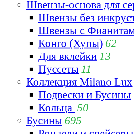
Швензы-основа для се
Швензы без инкрус
Швензы с Фианита
Конго (Хупы)
62
Для вклейки
13
Пуссеты
11
Коллекция Milano Lux
Подвески и Бусины
Кольца
50
Бусины
695
Рондели и спейсеры