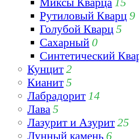
Миксы Кварца
15
Рутиловый Кварц
9
Голубой Кварц
5
Сахарный
0
Синтетический Ква
Кунцит
2
Кианит
5
Лабрадорит
14
Лава
5
Лазурит и Азурит
25
Лунный камень
6