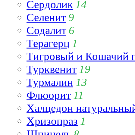
Сердолик
14
Селенит
9
Содалит
6
Терагерц
1
Тигровый и Кошачий г
Турквенит
19
Турмалин
13
Флюорит
11
Халцедон натуральны
Хризопраз
1
Шпинель
8