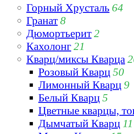
Горный Хрусталь
64
Гранат
8
Дюмортьерит
2
Кахолонг
21
Кварц/миксы Кварца
2
Розовый Кварц
50
Лимонный Кварц
9
Белый Кварц
5
Цветные кварцы, т
Дымчатый Кварц
11