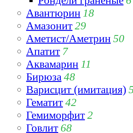
Рондели гранёные
6
Авантюрин
18
Амазонит
29
Аметист/Аметрин
50
Апатит
7
Аквамарин
11
Бирюза
48
Варисцит (имитация)
Гематит
42
Гемиморфит
2
Говлит
68