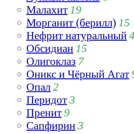
Малахит
19
Морганит (берилл)
15
Нефрит натуральный
Обсидиан
15
Олигоклаз
7
Оникс и Чёрный Агат
Опал
2
Перидот
3
Пренит
9
Сапфирин
3