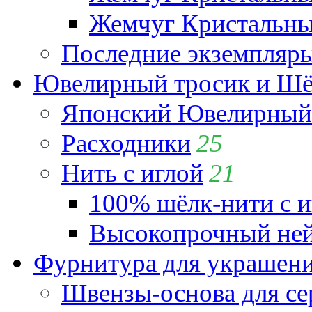
Жемчуг Кристальный
Последние экземпляр
Ювелирный тросик и Шёл
Японский Ювелирный 
Расходники
25
Нить с иглой
21
100% шёлк-нити с и
Высокопрочный ней
Фурнитура для украшен
Швензы-основа для се