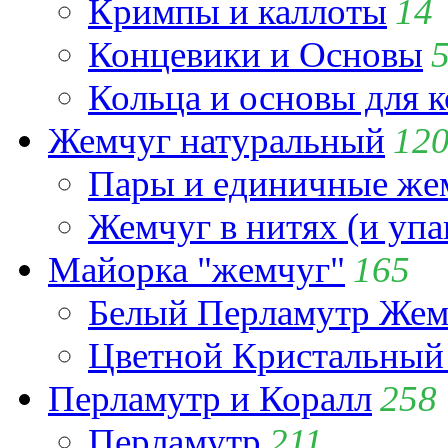
Кримпы и каллоты
14
Концевики и Основы
Кольца и основы для 
Жемчуг натуральный
12
Пары и единичные ж
Жемчуг в нитях (и упа
Майорка "жемчуг"
165
Белый Перламутр Жем
Цветной Кристальный
Перламутр и Коралл
258
Перламутр
211