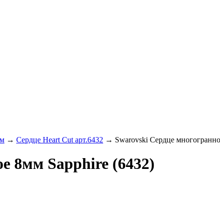
рм
→
Сердце Heart Cut арт.6432
→ Swarovski Сердце многогранное
е 8мм Sapphire (6432)