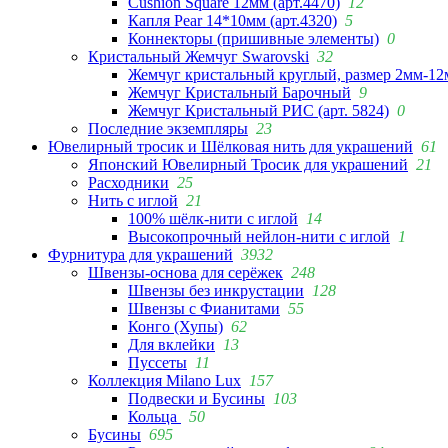
Cushion Square 12мм (арт.4470)
12
Капля Pear 14*10мм (арт.4320)
5
Коннекторы (пришивные элементы)
0
Кристальный Жемчуг Swarovski
32
Жемчуг кристальный круглый, размер 2мм-12
Жемчуг Кристальный Барочный
9
Жемчуг Кристальный РИС (арт. 5824)
0
Последние экземпляры
23
Ювелирный тросик и Шёлковая нить для украшений
61
Японский Ювелирный Тросик для украшений
21
Расходники
25
Нить с иглой
21
100% шёлк-нити с иглой
14
Высокопрочный нейлон-нити с иглой
1
Фурнитура для украшений
3932
Швензы-основа для серёжек
248
Швензы без инкрустации
128
Швензы с Фианитами
55
Конго (Хупы)
62
Для вклейки
13
Пуссеты
11
Коллекция Milano Lux
157
Подвески и Бусины
103
Кольца
50
Бусины
695