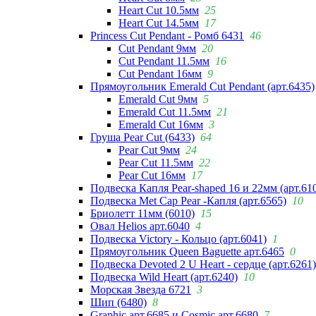
Heart Cut 10.5мм
25
Heart Cut 14.5мм
17
Princess Cut Pendant - Ромб 6431
46
Cut Pendant 9мм
20
Cut Pendant 11.5мм
16
Cut Pendant 16мм
9
Прямоугольник Emerald Cut Pendant (арт.6435)
Emerald Cut 9мм
5
Emerald Cut 11.5мм
21
Emerald Cut 16мм
3
Груша Pear Cut (6433)
64
Pear Cut 9мм
24
Pear Cut 11.5мм
22
Pear Cut 16мм
17
Подвеска Капля Pear-shaped 16 и 22мм (арт.61
Подвеска Met Cap Pear -Капля (арт.6565)
10
Бриолетт 11мм (6010)
15
Овал Helios арт.6040
4
Подвеска Victory - Кольцо (арт.6041)
1
Прямоугольник Queen Baguette арт.6465
0
Подвеска Devoted 2 U Heart - сердце (арт.6261)
Подвеска Wild Heart (арт.6240)
10
Морская Звезда 6721
3
Шип (6480)
8
Graphic арт.6685 и Cosmic арт.6680
7