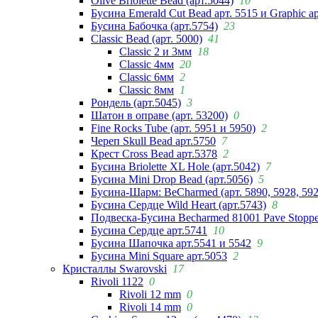
Olive Briolette Bead (арт.5044)
10
Бусина Emerald Cut Bead арт. 5515 и Graphic а
Бусина Бабочка (арт.5754)
23
Classic Bead (арт. 5000)
41
Classic 2 и 3мм
18
Classic 4мм
20
Classic 6мм
2
Classic 8мм
1
Рондель (арт.5045)
3
Шатон в оправе (арт. 53200)
0
Fine Rocks Tube (арт. 5951 и 5950)
2
Череп Skull Bead арт.5750
7
Крест Cross Bead арт.5378
2
Бусина Briolette XL Hole (арт.5042)
7
Бусина Mini Drop Bead (арт.5056)
5
Бусина-Шарм: BeCharmed (арт. 5890, 5928, 59
Бусина Сердце Wild Heart (арт.5743)
8
Подвеска-Бусина Becharmed 81001 Pave Stoppe
Бусина Сердце арт.5741
10
Бусина Шапочка арт.5541 и 5542
9
Бусина Mini Square арт.5053
2
Кристаллы Swarovski
17
Rivoli 1122
0
Rivoli 12 mm
0
Rivoli 14 mm
0