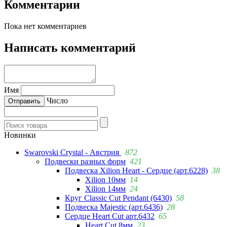
Комментарии
Пока нет комментариев
Написать комментарий
Имя
Число
Новинки
Swarovski Crystal - Австрия
872
Подвески разных форм
421
Подвеска Xilion Heart - Сердце (арт.6228)
38
Xilion 10мм
14
Xilion 14мм
24
Круг Classic Cut Pendant (6430)
58
Подвеска Majestic (арт.6436)
28
Сердце Heart Cut арт.6432
65
Heart Cut 8мм
23