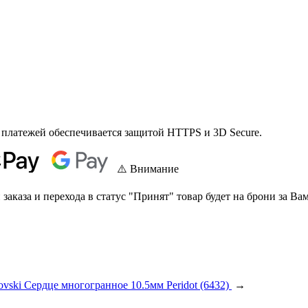
 платежей обеспечивается защитой HTTPS и 3D Secure.
⚠️ Внимание
аказа и перехода в статус "Принят" товар будет на брони за Вам
ovski Сердце многогранное 10.5мм Peridot (6432)
→