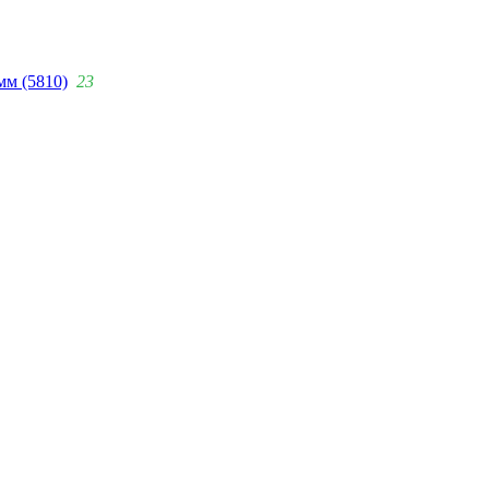
мм (5810)
23