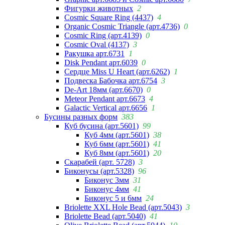
Фигурки животных
2
Cosmic Square Ring (4437)
4
Organic Cosmic Triangle (арт.4736)
0
Cosmic Ring (арт.4139)
0
Cosmic Oval (4137)
3
Ракушка арт.6731
1
Disk Pendant арт.6039
0
Сердце Miss U Heart (арт.6262)
1
Подвеска Бабочка арт.6754
3
De-Art 18мм (арт.6670)
0
Meteor Pendant арт.6673
4
Galactic Vertical арт.6656
1
Бусины разных форм
383
Куб бусина (арт.5601)
99
Куб 4мм (арт.5601)
38
Куб 6мм (арт.5601)
41
Куб 8мм (арт.5601)
20
Скарабей (арт. 5728)
3
Биконусы (арт.5328)
96
Биконус 3мм
31
Биконус 4мм
41
Биконус 5 и 6мм
24
Briolette XXL Hole Bead (арт.5043)
3
Briolette Bead (арт.5040)
41