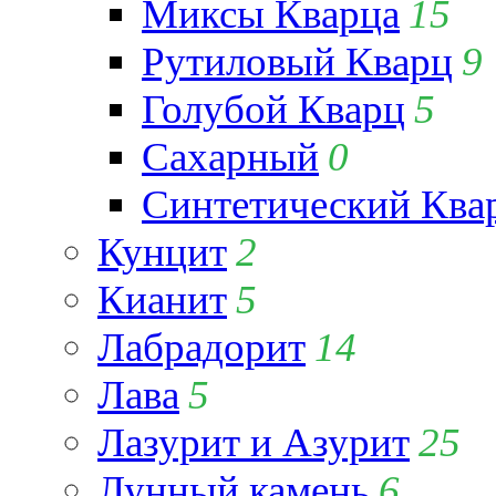
Миксы Кварца
15
Рутиловый Кварц
9
Голубой Кварц
5
Сахарный
0
Синтетический Ква
Кунцит
2
Кианит
5
Лабрадорит
14
Лава
5
Лазурит и Азурит
25
Лунный камень
6