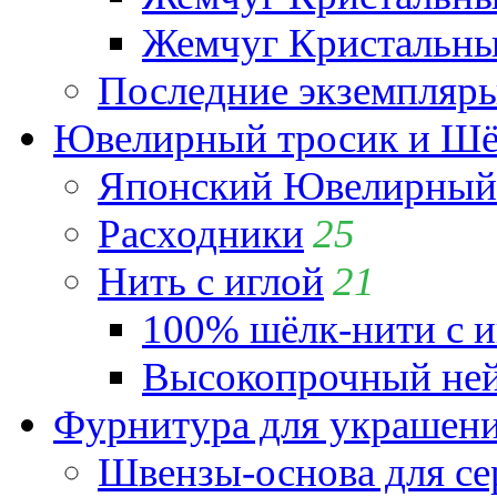
Жемчуг Кристальный
Последние экземпляр
Ювелирный тросик и Шёл
Японский Ювелирный 
Расходники
25
Нить с иглой
21
100% шёлк-нити с и
Высокопрочный ней
Фурнитура для украшен
Швензы-основа для се