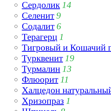
Сердолик
14
Селенит
9
Содалит
6
Терагерц
1
Тигровый и Кошачий г
Турквенит
19
Турмалин
13
Флюорит
11
Халцедон натуральны
Хризопраз
1