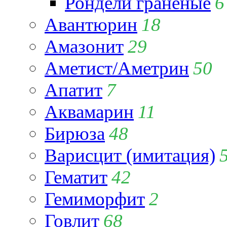
Рондели гранёные
6
Авантюрин
18
Амазонит
29
Аметист/Аметрин
50
Апатит
7
Аквамарин
11
Бирюза
48
Варисцит (имитация)
Гематит
42
Гемиморфит
2
Говлит
68