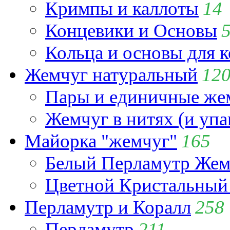
Кримпы и каллоты
14
Концевики и Основы
Кольца и основы для 
Жемчуг натуральный
12
Пары и единичные ж
Жемчуг в нитях (и упа
Майорка "жемчуг"
165
Белый Перламутр Жем
Цветной Кристальный
Перламутр и Коралл
258
Перламутр
211