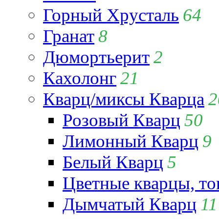
Горный Хрусталь
64
Гранат
8
Дюмортьерит
2
Кахолонг
21
Кварц/миксы Кварца
2
Розовый Кварц
50
Лимонный Кварц
9
Белый Кварц
5
Цветные кварцы, т
Дымчатый Кварц
11