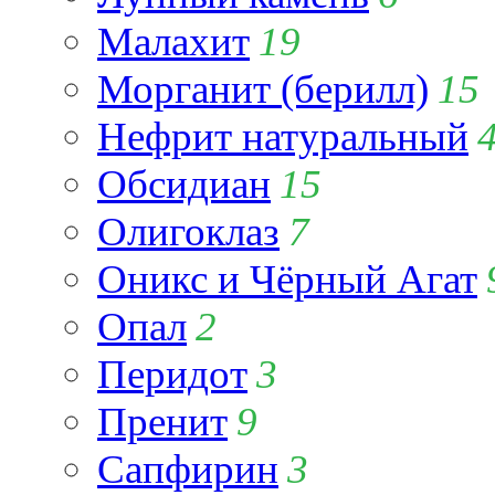
Малахит
19
Морганит (берилл)
15
Нефрит натуральный
Обсидиан
15
Олигоклаз
7
Оникс и Чёрный Агат
Опал
2
Перидот
3
Пренит
9
Сапфирин
3