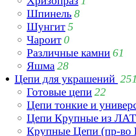
Хризопраз
1
Шпинель
8
Шунгит
5
Чароит
0
Различные камни
61
Яшма
28
Цепи для украшений
25
Готовые цепи
22
Цепи тонкие и универ
Цепи Крупные из Л
Крупные Цепи (пр-во 