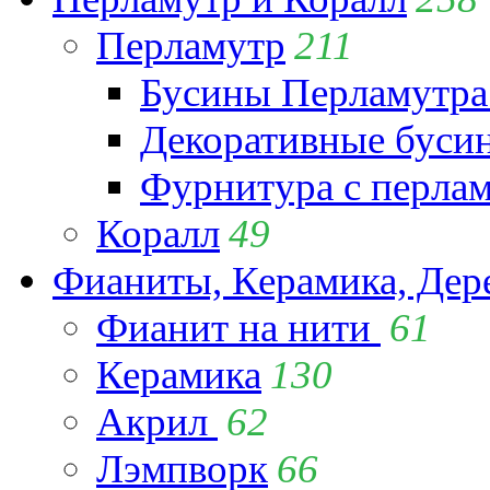
Перламутр
211
Бусины Перламутра
Декоративные буси
Фурнитура с перла
Коралл
49
Фианиты, Керамика, Дер
Фианит на нити
61
Керамика
130
Акрил
62
Лэмпворк
66