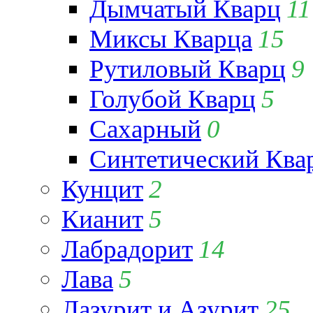
Дымчатый Кварц
11
Миксы Кварца
15
Рутиловый Кварц
9
Голубой Кварц
5
Сахарный
0
Синтетический Ква
Кунцит
2
Кианит
5
Лабрадорит
14
Лава
5
Лазурит и Азурит
25