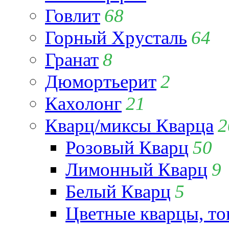
Говлит
68
Горный Хрусталь
64
Гранат
8
Дюмортьерит
2
Кахолонг
21
Кварц/миксы Кварца
2
Розовый Кварц
50
Лимонный Кварц
9
Белый Кварц
5
Цветные кварцы, т