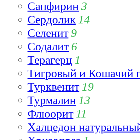
Сапфирин
3
Сердолик
14
Селенит
9
Содалит
6
Терагерц
1
Тигровый и Кошачий г
Турквенит
19
Турмалин
13
Флюорит
11
Халцедон натуральны