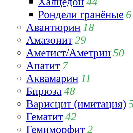
Халцедон
44
Рондели гранёные
6
Авантюрин
18
Амазонит
29
Аметист/Аметрин
50
Апатит
7
Аквамарин
11
Бирюза
48
Варисцит (имитация)
Гематит
42
Гемиморфит
2