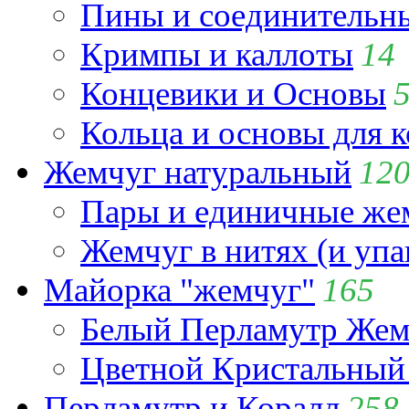
Пины и соединительны
Кримпы и каллоты
14
Концевики и Основы
Кольца и основы для 
Жемчуг натуральный
12
Пары и единичные ж
Жемчуг в нитях (и упа
Майорка "жемчуг"
165
Белый Перламутр Жем
Цветной Кристальный
Перламутр и Коралл
258