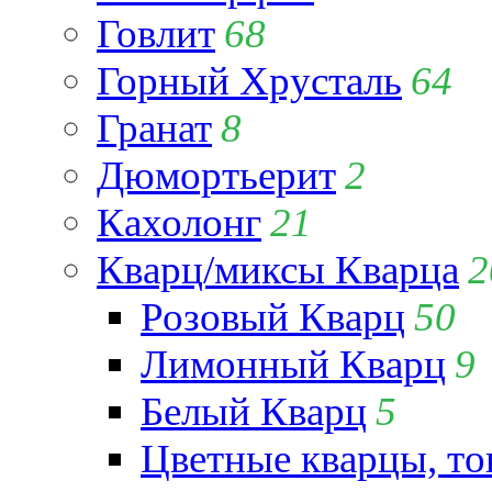
Говлит
68
Горный Хрусталь
64
Гранат
8
Дюмортьерит
2
Кахолонг
21
Кварц/миксы Кварца
2
Розовый Кварц
50
Лимонный Кварц
9
Белый Кварц
5
Цветные кварцы, т