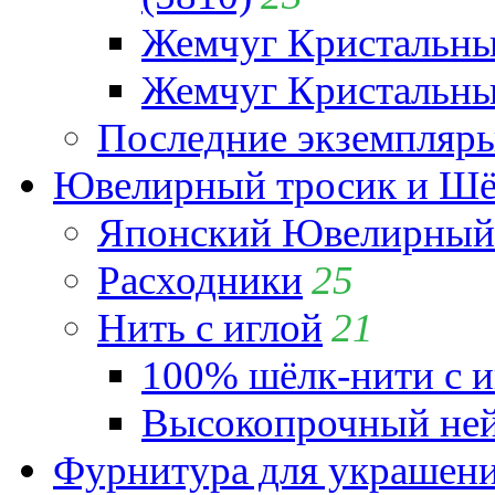
Жемчуг Кристальн
Жемчуг Кристальный
Последние экземпляр
Ювелирный тросик и Шёл
Японский Ювелирный 
Расходники
25
Нить с иглой
21
100% шёлк-нити с и
Высокопрочный ней
Фурнитура для украшен