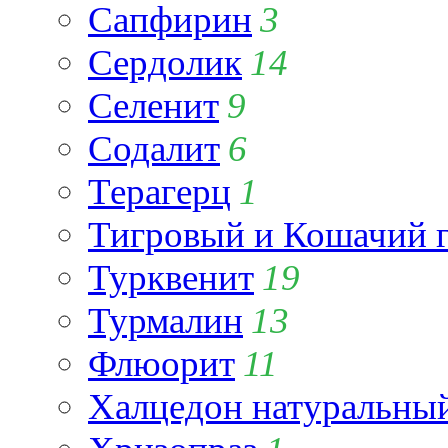
Сапфирин
3
Сердолик
14
Селенит
9
Содалит
6
Терагерц
1
Тигровый и Кошачий г
Турквенит
19
Турмалин
13
Флюорит
11
Халцедон натуральны