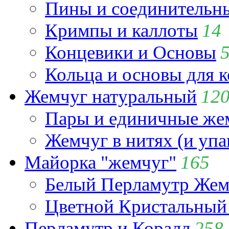
Пины и соединительны
Кримпы и каллоты
14
Концевики и Основы
Кольца и основы для 
Жемчуг натуральный
12
Пары и единичные ж
Жемчуг в нитях (и упа
Майорка "жемчуг"
165
Белый Перламутр Жем
Цветной Кристальный
Перламутр и Коралл
258