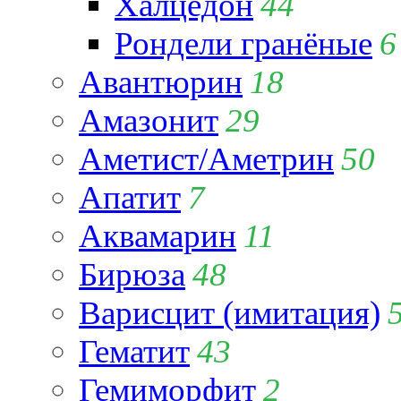
Халцедон
44
Рондели гранёные
6
Авантюрин
18
Амазонит
29
Аметист/Аметрин
50
Апатит
7
Аквамарин
11
Бирюза
48
Варисцит (имитация)
Гематит
43
Гемиморфит
2