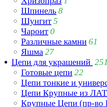
Хризопраз
1
Шпинель
8
Шунгит
5
Чароит
0
Различные камни
61
Яшма
27
Цепи для украшений
25
Готовые цепи
22
Цепи тонкие и универ
Цепи Крупные из Л
Крупные Цепи (пр-во 