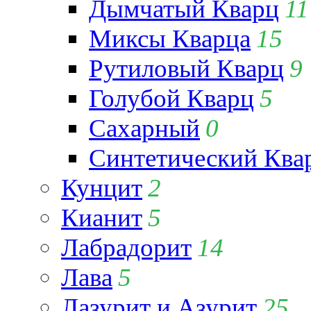
Дымчатый Кварц
11
Миксы Кварца
15
Рутиловый Кварц
9
Голубой Кварц
5
Сахарный
0
Синтетический Ква
Кунцит
2
Кианит
5
Лабрадорит
14
Лава
5
Лазурит и Азурит
25