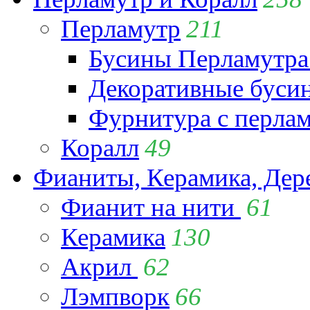
Перламутр
211
Бусины Перламутра
Декоративные буси
Фурнитура с перла
Коралл
49
Фианиты, Керамика, Дер
Фианит на нити
61
Керамика
130
Акрил
62
Лэмпворк
66