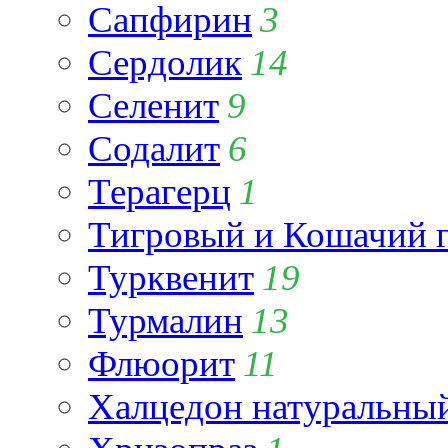
Сапфирин
3
Сердолик
14
Селенит
9
Содалит
6
Терагерц
1
Тигровый и Кошачий г
Турквенит
19
Турмалин
13
Флюорит
11
Халцедон натуральны