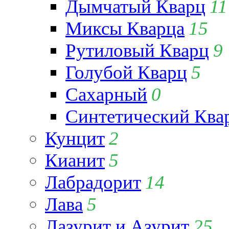
Дымчатый Кварц
11
Миксы Кварца
15
Рутиловый Кварц
9
Голубой Кварц
5
Сахарный
0
Синтетический Ква
Кунцит
2
Кианит
5
Лабрадорит
14
Лава
5
Лазурит и Азурит
25