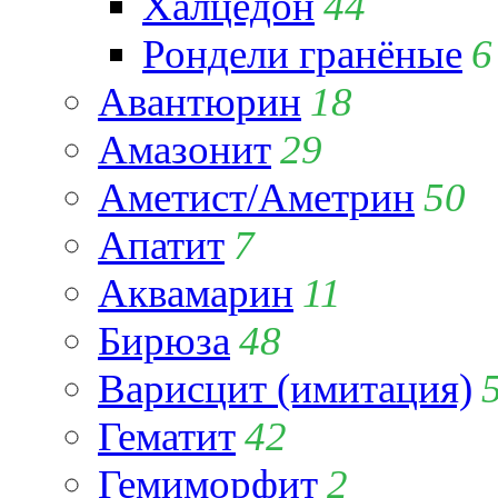
Халцедон
44
Рондели гранёные
6
Авантюрин
18
Амазонит
29
Аметист/Аметрин
50
Апатит
7
Аквамарин
11
Бирюза
48
Варисцит (имитация)
Гематит
42
Гемиморфит
2