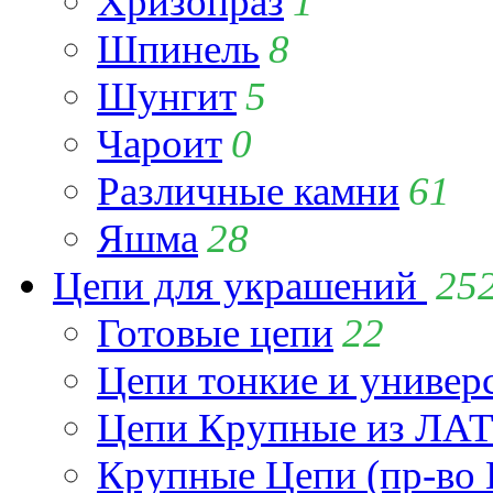
Хризопраз
1
Шпинель
8
Шунгит
5
Чароит
0
Различные камни
61
Яшма
28
Цепи для украшений
25
Готовые цепи
22
Цепи тонкие и универ
Цепи Крупные из Л
Крупные Цепи (пр-во 