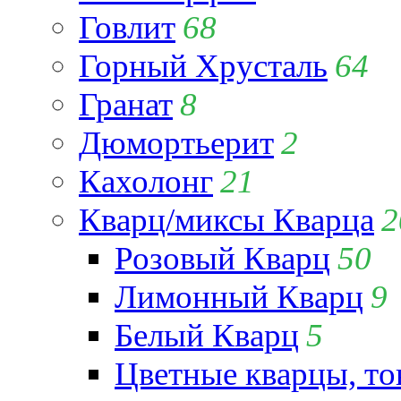
Говлит
68
Горный Хрусталь
64
Гранат
8
Дюмортьерит
2
Кахолонг
21
Кварц/миксы Кварца
2
Розовый Кварц
50
Лимонный Кварц
9
Белый Кварц
5
Цветные кварцы, т