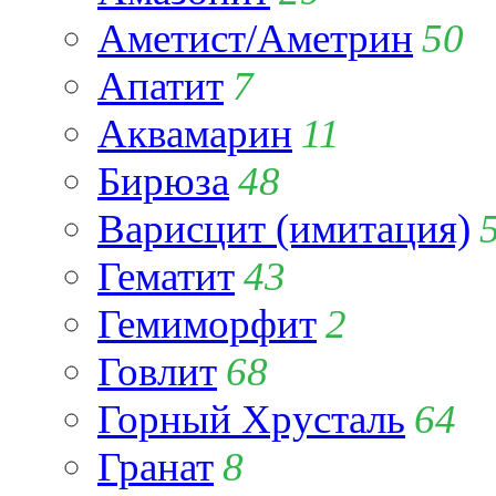
Аметист/Аметрин
50
Апатит
7
Аквамарин
11
Бирюза
48
Варисцит (имитация)
Гематит
43
Гемиморфит
2
Говлит
68
Горный Хрусталь
64
Гранат
8