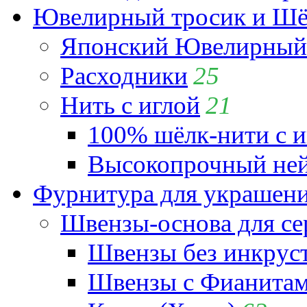
Ювелирный тросик и Шёл
Японский Ювелирный 
Расходники
25
Нить с иглой
21
100% шёлк-нити с и
Высокопрочный ней
Фурнитура для украшен
Швензы-основа для се
Швензы без инкрус
Швензы с Фианита