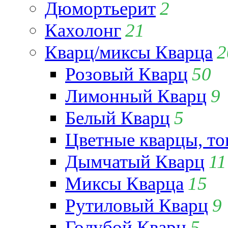
Дюмортьерит
2
Кахолонг
21
Кварц/миксы Кварца
2
Розовый Кварц
50
Лимонный Кварц
9
Белый Кварц
5
Цветные кварцы, т
Дымчатый Кварц
11
Миксы Кварца
15
Рутиловый Кварц
9
Голубой Кварц
5