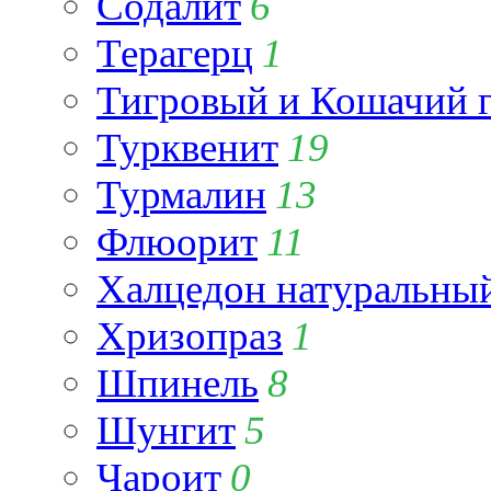
Содалит
6
Терагерц
1
Тигровый и Кошачий г
Турквенит
19
Турмалин
13
Флюорит
11
Халцедон натуральны
Хризопраз
1
Шпинель
8
Шунгит
5
Чароит
0