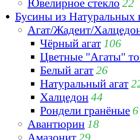
Ювелирное стекло
22
Бусины из Натуральных 
Агат/Жадеит/Халцедо
Чёрный агат
106
Цветные "Агаты" т
Белый агат
26
Натуральный агат
2
Халцедон
44
Рондели гранёные
6
Авантюрин
18
Амазонит
29