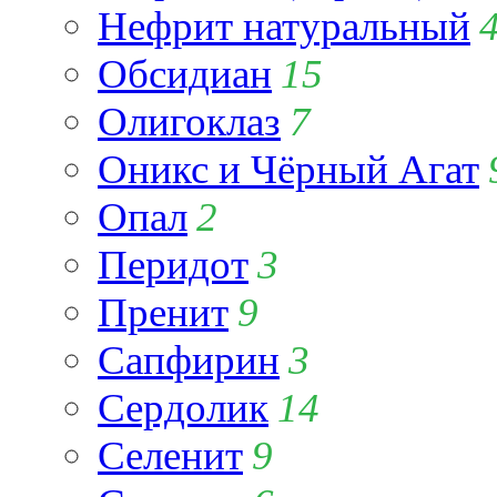
Нефрит натуральный
Обсидиан
15
Олигоклаз
7
Оникс и Чёрный Агат
Опал
2
Перидот
3
Пренит
9
Сапфирин
3
Сердолик
14
Селенит
9