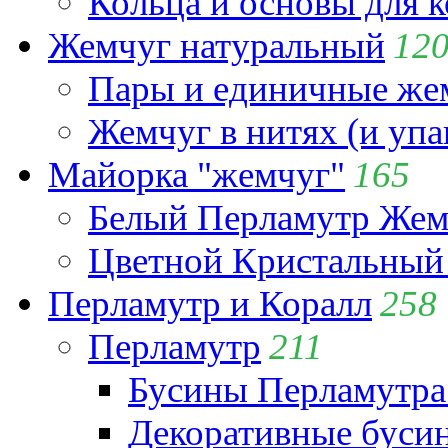
Кольца и основы для 
Жемчуг натуральный
12
Пары и единичные ж
Жемчуг в нитях (и упа
Майорка "жемчуг"
165
Белый Перламутр Жем
Цветной Кристальный
Перламутр и Коралл
258
Перламутр
211
Бусины Перламутра
Декоративные буси