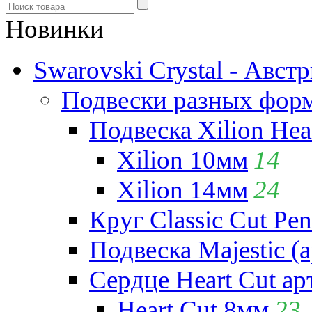
Новинки
Swarovski Crystal - Авст
Подвески разных фор
Подвеска Xilion Hear
Xilion 10мм
14
Xilion 14мм
24
Круг Classic Cut Pen
Подвеска Majestic (а
Сердце Heart Cut ар
Heart Cut 8мм
23