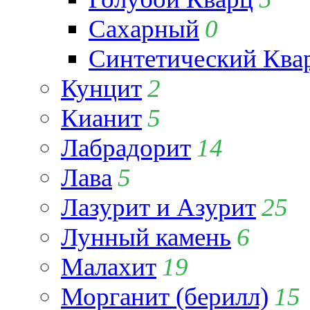
Сахарный
0
Синтетический Ква
Кунцит
2
Кианит
5
Лабрадорит
14
Лава
5
Лазурит и Азурит
25
Лунный камень
6
Малахит
19
Морганит (берилл)
15