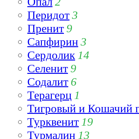
Опал
2
Перидот
3
Пренит
9
Сапфирин
3
Сердолик
14
Селенит
9
Содалит
6
Терагерц
1
Тигровый и Кошачий г
Турквенит
19
Турмалин
13