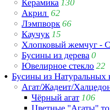
Керамика
130
Акрил
62
Лэмпворк
66
Каучук
15
Хлопковый жемчуг - C
Бусины из дерева
0
Ювелирное стекло
22
Бусины из Натуральных 
Агат/Жадеит/Халцедо
Чёрный агат
106
Цветные "Агаты" т