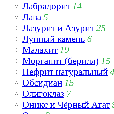
Лабрадорит
14
Лава
5
Лазурит и Азурит
25
Лунный камень
6
Малахит
19
Морганит (берилл)
15
Нефрит натуральный
Обсидиан
15
Олигоклаз
7
Оникс и Чёрный Агат