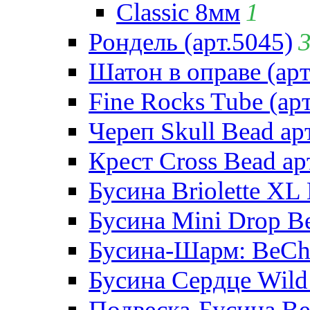
Classic 8мм
1
Рондель (арт.5045)
Шатон в оправе (арт
Fine Rocks Tube (арт
Череп Skull Bead ар
Крест Cross Bead ар
Бусина Briolette XL 
Бусина Mini Drop Be
Бусина-Шарм: BeCha
Бусина Сердце Wild 
Подвеска-Бусина Be