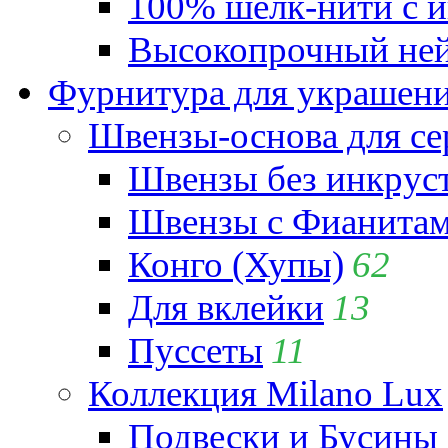
100% шёлк-нити с и
Высокопрочный ней
Фурнитура для украшен
Швензы-основа для се
Швензы без инкрус
Швензы с Фианита
Конго (Хупы)
62
Для вклейки
13
Пуссеты
11
Коллекция Milano Lux
Подвески и Бусины