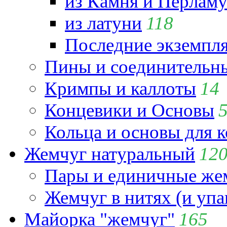
из Камня и Перламу
из латуни
118
Последние экземпл
Пины и соединительны
Кримпы и каллоты
14
Концевики и Основы
Кольца и основы для 
Жемчуг натуральный
12
Пары и единичные ж
Жемчуг в нитях (и упа
Майорка "жемчуг"
165