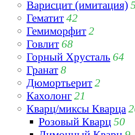
Варисцит (имитация)
Гематит
42
Гемиморфит
2
Говлит
68
Горный Хрусталь
64
Гранат
8
Дюмортьерит
2
Кахолонг
21
Кварц/миксы Кварца
2
Розовый Кварц
50
Лимонный Кварц
9