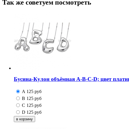
Так же советуем посмотреть
Бусина-Кулон объёмная A-B-C-D; цвет плати
A
125
руб
B
125
руб
C
125
руб
D
125
руб