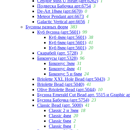
Сердце Miss U Heart (арт.6262)
1
Подвеска Бабочка арт.6754
3
De-Art 18мм (арт.6670)
0
Meteor Pendant арт.6673
4
Galactic Vertical арт.6656
1
Бусины разных форм
383
Куб бусина (арт.5601)
99
Куб 4мм (арт.5601)
38
Куб 6мм (арт.5601)
41
Куб 8мм (арт.5601)
20
Скарабей (арт. 5728)
3
Биконусы (арт.5328)
96
Биконус 3мм
31
Биконус 4мм
41
Биконус 5 и 6мм
24
Briolette XXL Hole Bead (арт.5043)
3
Briolette Bead (арт.5040)
41
Olive Briolette Bead (арт.5044)
10
Бусина Emerald Cut Bead арт. 5515 и Graphic а
Бусина Бабочка (арт.5754)
23
Classic Bead (арт. 5000)
41
Classic 2 и 3мм
18
Classic 4мм
20
Classic 6мм
2
Classic 8мм
1