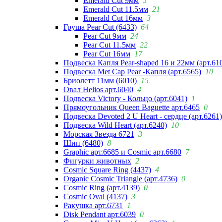
Emerald Cut 9мм
5
Emerald Cut 11.5мм
21
Emerald Cut 16мм
3
Груша Pear Cut (6433)
64
Pear Cut 9мм
24
Pear Cut 11.5мм
22
Pear Cut 16мм
17
Подвеска Капля Pear-shaped 16 и 22мм (арт.61
Подвеска Met Cap Pear -Капля (арт.6565)
10
Бриолетт 11мм (6010)
15
Овал Helios арт.6040
4
Подвеска Victory - Кольцо (арт.6041)
1
Прямоугольник Queen Baguette арт.6465
0
Подвеска Devoted 2 U Heart - сердце (арт.6261)
Подвеска Wild Heart (арт.6240)
10
Морская Звезда 6721
3
Шип (6480)
8
Graphic арт.6685 и Cosmic арт.6680
7
Фигурки животных
2
Cosmic Square Ring (4437)
4
Organic Cosmic Triangle (арт.4736)
0
Cosmic Ring (арт.4139)
0
Cosmic Oval (4137)
3
Ракушка арт.6731
1
Disk Pendant арт.6039
0