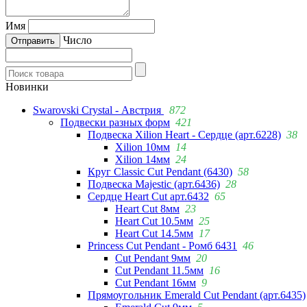
Имя
Число
Новинки
Swarovski Crystal - Австрия
872
Подвески разных форм
421
Подвеска Xilion Heart - Сердце (арт.6228)
38
Xilion 10мм
14
Xilion 14мм
24
Круг Classic Cut Pendant (6430)
58
Подвеска Majestic (арт.6436)
28
Сердце Heart Cut арт.6432
65
Heart Cut 8мм
23
Heart Cut 10.5мм
25
Heart Cut 14.5мм
17
Princess Cut Pendant - Ромб 6431
46
Cut Pendant 9мм
20
Cut Pendant 11.5мм
16
Cut Pendant 16мм
9
Прямоугольник Emerald Cut Pendant (арт.6435)