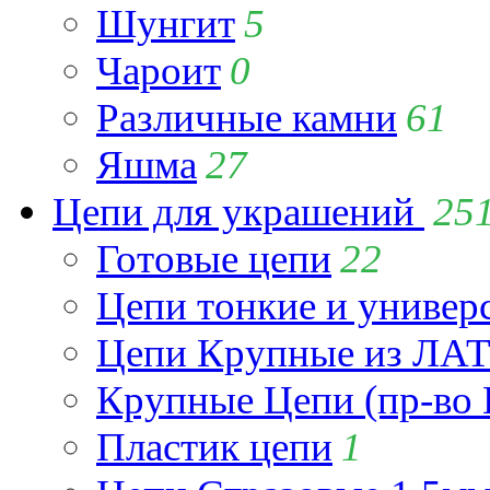
Шунгит
5
Чароит
0
Различные камни
61
Яшма
27
Цепи для украшений
25
Готовые цепи
22
Цепи тонкие и универ
Цепи Крупные из Л
Крупные Цепи (пр-во 
Пластик цепи
1