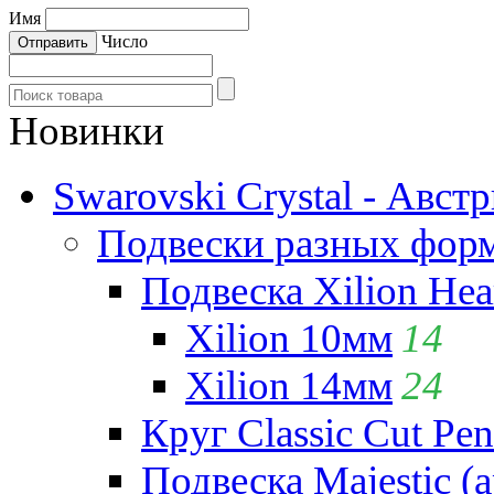
Имя
Число
Новинки
Swarovski Crystal - Авст
Подвески разных фор
Подвеска Xilion Hear
Xilion 10мм
14
Xilion 14мм
24
Круг Classic Cut Pen
Подвеска Majestic (а