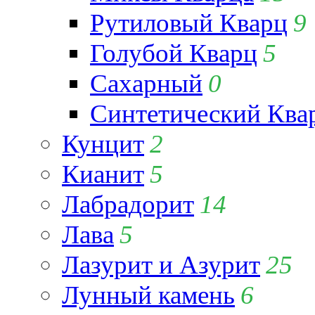
Рутиловый Кварц
9
Голубой Кварц
5
Сахарный
0
Синтетический Ква
Кунцит
2
Кианит
5
Лабрадорит
14
Лава
5
Лазурит и Азурит
25
Лунный камень
6