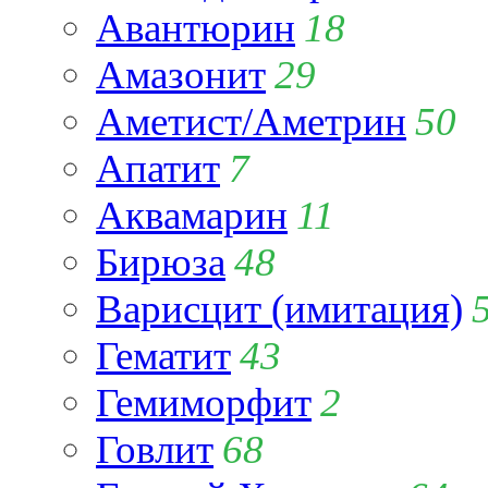
Авантюрин
18
Амазонит
29
Аметист/Аметрин
50
Апатит
7
Аквамарин
11
Бирюза
48
Варисцит (имитация)
Гематит
43
Гемиморфит
2
Говлит
68