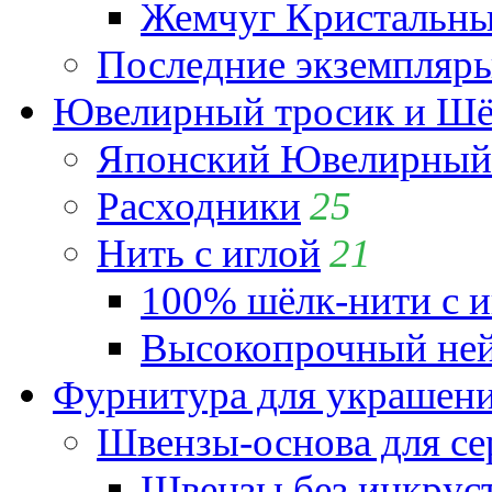
Жемчуг Кристальный
Последние экземпляр
Ювелирный тросик и Шёл
Японский Ювелирный 
Расходники
25
Нить с иглой
21
100% шёлк-нити с и
Высокопрочный ней
Фурнитура для украшен
Швензы-основа для се
Швензы без инкрус