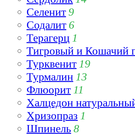
Селенит
9
Содалит
6
Терагерц
1
Тигровый и Кошачий г
Турквенит
19
Турмалин
13
Флюорит
11
Халцедон натуральны
Хризопраз
1
Шпинель
8