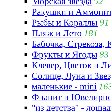
Морская звезда
52
Ракушки и Аммони
Рыбы и Кораллы
91
Пляж и Лето
181
Бабочка, Стрекоза, 
Фрукты и Ягоды
83
Клевер, Цветок и Л
Солнце, Луна и Зве
маленькие - mini
16
Фианит и Ювелирно
"из детства" - лошад