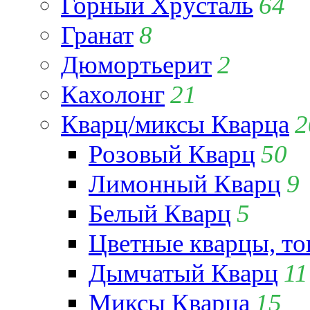
Горный Хрусталь
64
Гранат
8
Дюмортьерит
2
Кахолонг
21
Кварц/миксы Кварца
2
Розовый Кварц
50
Лимонный Кварц
9
Белый Кварц
5
Цветные кварцы, т
Дымчатый Кварц
11
Миксы Кварца
15