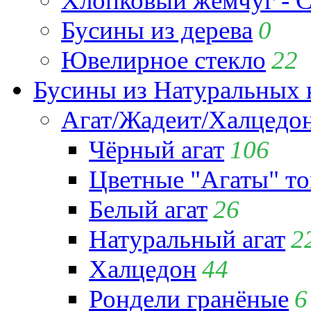
Хлопковый жемчуг - C
Бусины из дерева
0
Ювелирное стекло
22
Бусины из Натуральных 
Агат/Жадеит/Халцедо
Чёрный агат
106
Цветные "Агаты" т
Белый агат
26
Натуральный агат
2
Халцедон
44
Рондели гранёные
6