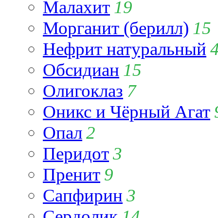
Малахит
19
Морганит (берилл)
15
Нефрит натуральный
Обсидиан
15
Олигоклаз
7
Оникс и Чёрный Агат
Опал
2
Перидот
3
Пренит
9
Сапфирин
3
Сердолик
14