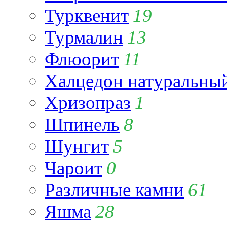
Турквенит
19
Турмалин
13
Флюорит
11
Халцедон натуральны
Хризопраз
1
Шпинель
8
Шунгит
5
Чароит
0
Различные камни
61
Яшма
28