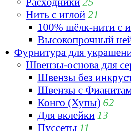
Расходники
25
Нить с иглой
21
100% шёлк-нити с и
Высокопрочный ней
Фурнитура для украшен
Швензы-основа для се
Швензы без инкрус
Швензы с Фианита
Конго (Хупы)
62
Для вклейки
13
Пуссеты
11