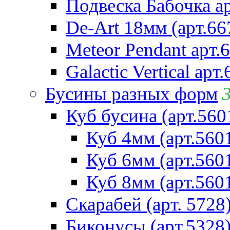
Подвеска Бабочка а
De-Art 18мм (арт.66
Meteor Pendant арт.
Galactic Vertical арт
Бусины разных форм
Куб бусина (арт.560
Куб 4мм (арт.560
Куб 6мм (арт.560
Куб 8мм (арт.560
Скарабей (арт. 5728
Биконусы (арт.5328