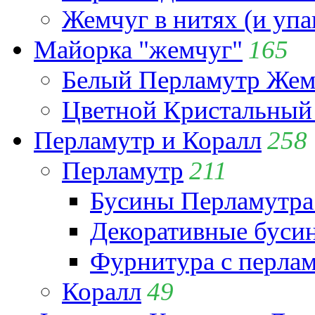
Жемчуг в нитях (и упа
Майорка "жемчуг"
165
Белый Перламутр Жем
Цветной Кристальный
Перламутр и Коралл
258
Перламутр
211
Бусины Перламутра
Декоративные буси
Фурнитура с перла
Коралл
49