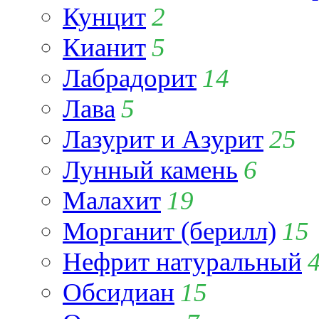
Кунцит
2
Кианит
5
Лабрадорит
14
Лава
5
Лазурит и Азурит
25
Лунный камень
6
Малахит
19
Морганит (берилл)
15
Нефрит натуральный
Обсидиан
15