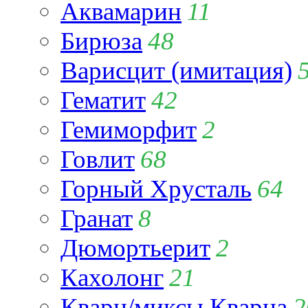
Аквамарин
11
Бирюза
48
Варисцит (имитация)
Гематит
42
Гемиморфит
2
Говлит
68
Горный Хрусталь
64
Гранат
8
Дюмортьерит
2
Кахолонг
21
Кварц/миксы Кварца
2