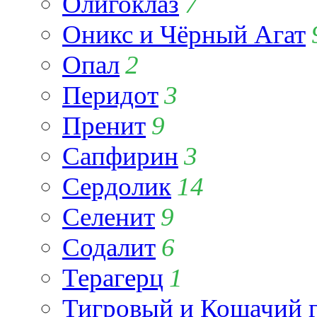
Олигоклаз
7
Оникс и Чёрный Агат
Опал
2
Перидот
3
Пренит
9
Сапфирин
3
Сердолик
14
Селенит
9
Содалит
6
Терагерц
1
Тигровый и Кошачий г