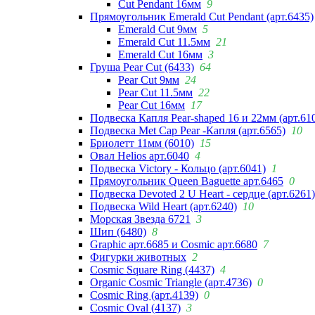
Cut Pendant 16мм
9
Прямоугольник Emerald Cut Pendant (арт.6435)
Emerald Cut 9мм
5
Emerald Cut 11.5мм
21
Emerald Cut 16мм
3
Груша Pear Cut (6433)
64
Pear Cut 9мм
24
Pear Cut 11.5мм
22
Pear Cut 16мм
17
Подвеска Капля Pear-shaped 16 и 22мм (арт.61
Подвеска Met Cap Pear -Капля (арт.6565)
10
Бриолетт 11мм (6010)
15
Овал Helios арт.6040
4
Подвеска Victory - Кольцо (арт.6041)
1
Прямоугольник Queen Baguette арт.6465
0
Подвеска Devoted 2 U Heart - сердце (арт.6261)
Подвеска Wild Heart (арт.6240)
10
Морская Звезда 6721
3
Шип (6480)
8
Graphic арт.6685 и Cosmic арт.6680
7
Фигурки животных
2
Cosmic Square Ring (4437)
4
Organic Cosmic Triangle (арт.4736)
0
Cosmic Ring (арт.4139)
0
Cosmic Oval (4137)
3