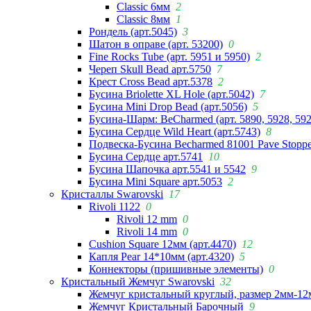
Classic 6мм
2
Classic 8мм
1
Рондель (арт.5045)
3
Шатон в оправе (арт. 53200)
0
Fine Rocks Tube (арт. 5951 и 5950)
2
Череп Skull Bead арт.5750
7
Крест Cross Bead арт.5378
2
Бусина Briolette XL Hole (арт.5042)
7
Бусина Mini Drop Bead (арт.5056)
5
Бусина-Шарм: BeCharmed (арт. 5890, 5928, 59
Бусина Сердце Wild Heart (арт.5743)
8
Подвеска-Бусина Becharmed 81001 Pave Stoppe
Бусина Сердце арт.5741
10
Бусина Шапочка арт.5541 и 5542
9
Бусина Mini Square арт.5053
2
Кристаллы Swarovski
17
Rivoli 1122
0
Rivoli 12 mm
0
Rivoli 14 mm
0
Cushion Square 12мм (арт.4470)
12
Капля Pear 14*10мм (арт.4320)
5
Коннекторы (пришивные элементы)
0
Кристальный Жемчуг Swarovski
32
Жемчуг кристальный круглый, размер 2мм-12
Жемчуг Кристальный Барочный
9