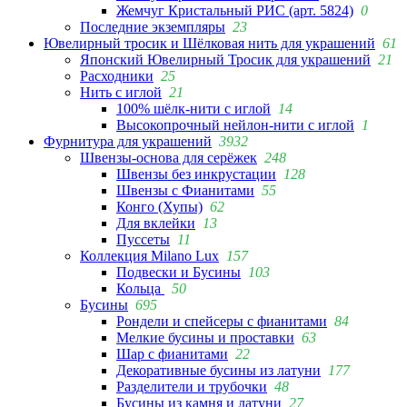
Жемчуг Кристальный РИС (арт. 5824)
0
Последние экземпляры
23
Ювелирный тросик и Шёлковая нить для украшений
61
Японский Ювелирный Тросик для украшений
21
Расходники
25
Нить с иглой
21
100% шёлк-нити с иглой
14
Высокопрочный нейлон-нити с иглой
1
Фурнитура для украшений
3932
Швензы-основа для серёжек
248
Швензы без инкрустации
128
Швензы с Фианитами
55
Конго (Хупы)
62
Для вклейки
13
Пуссеты
11
Коллекция Milano Lux
157
Подвески и Бусины
103
Кольца
50
Бусины
695
Рондели и спейсеры с фианитами
84
Мелкие бусины и проставки
63
Шар с фианитами
22
Декоративные бусины из латуни
177
Разделители и трубочки
48
Бусины из камня и латуни
27