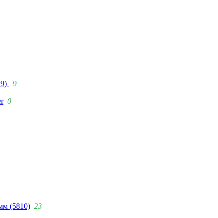
29)
9
r
0
мм (5810)
23