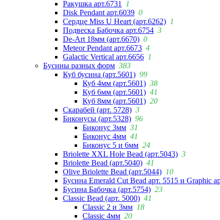
Ракушка арт.6731
1
Disk Pendant арт.6039
0
Сердце Miss U Heart (арт.6262)
1
Подвеска Бабочка арт.6754
3
De-Art 18мм (арт.6670)
0
Meteor Pendant арт.6673
4
Galactic Vertical арт.6656
1
Бусины разных форм
383
Куб бусина (арт.5601)
99
Куб 4мм (арт.5601)
38
Куб 6мм (арт.5601)
41
Куб 8мм (арт.5601)
20
Скарабей (арт. 5728)
3
Биконусы (арт.5328)
96
Биконус 3мм
31
Биконус 4мм
41
Биконус 5 и 6мм
24
Briolette XXL Hole Bead (арт.5043)
3
Briolette Bead (арт.5040)
41
Olive Briolette Bead (арт.5044)
10
Бусина Emerald Cut Bead арт. 5515 и Graphic а
Бусина Бабочка (арт.5754)
23
Classic Bead (арт. 5000)
41
Classic 2 и 3мм
18
Classic 4мм
20