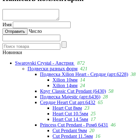
Имя
Число
Новинки
Swarovski Crystal - Австрия
872
Подвески разных форм
421
Подвеска Xilion Heart - Сердце (арт.6228)
38
Xilion 10мм
14
Xilion 14мм
24
Круг Classic Cut Pendant (6430)
58
Подвеска Majestic (арт.6436)
28
Сердце Heart Cut арт.6432
65
Heart Cut 8мм
23
Heart Cut 10.5мм
25
Heart Cut 14.5мм
17
Princess Cut Pendant - Ромб 6431
46
Cut Pendant 9мм
20
Cut Pendant 11.5мм
16