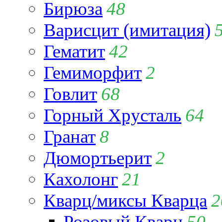
Бирюза
48
Варисцит (имитация)
Гематит
42
Гемиморфит
2
Говлит
68
Горный Хрусталь
64
Гранат
8
Дюмортьерит
2
Кахолонг
21
Кварц/миксы Кварца
2
Розовый Кварц
50