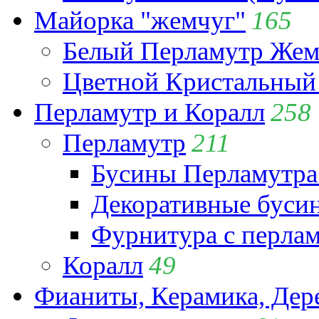
Майорка "жемчуг"
165
Белый Перламутр Жем
Цветной Кристальный
Перламутр и Коралл
258
Перламутр
211
Бусины Перламутра
Декоративные буси
Фурнитура с перла
Коралл
49
Фианиты, Керамика, Дер