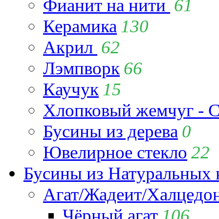
Фианит на нити
61
Керамика
130
Акрил
62
Лэмпворк
66
Каучук
15
Хлопковый жемчуг - C
Бусины из дерева
0
Ювелирное стекло
22
Бусины из Натуральных 
Агат/Жадеит/Халцедо
Чёрный агат
106