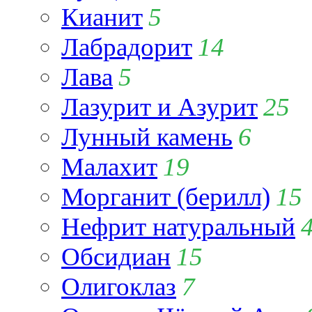
Кианит
5
Лабрадорит
14
Лава
5
Лазурит и Азурит
25
Лунный камень
6
Малахит
19
Морганит (берилл)
15
Нефрит натуральный
Обсидиан
15
Олигоклаз
7