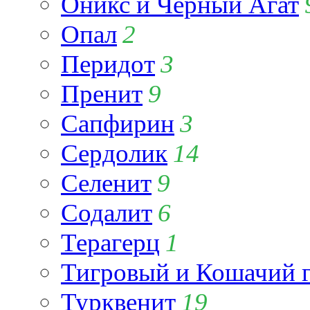
Оникс и Чёрный Агат
Опал
2
Перидот
3
Пренит
9
Сапфирин
3
Сердолик
14
Селенит
9
Содалит
6
Терагерц
1
Тигровый и Кошачий г
Турквенит
19