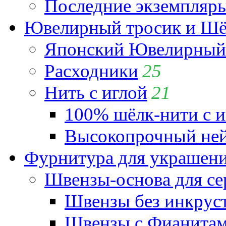
Последние экземпляр
Ювелирный тросик и Шёл
Японский Ювелирный 
Расходники
25
Нить с иглой
21
100% шёлк-нити с и
Высокопрочный ней
Фурнитура для украшен
Швензы-основа для се
Швензы без инкрус
Швензы с Фианита