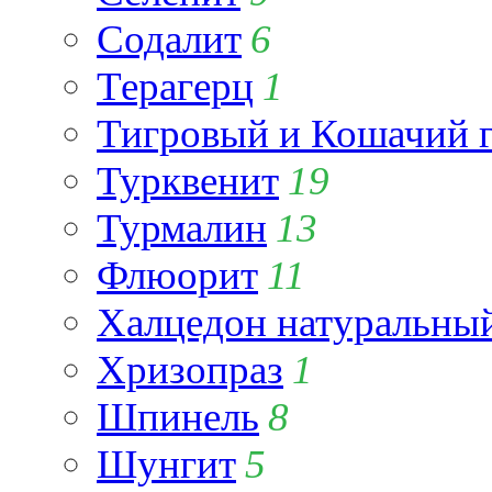
Содалит
6
Терагерц
1
Тигровый и Кошачий г
Турквенит
19
Турмалин
13
Флюорит
11
Халцедон натуральны
Хризопраз
1
Шпинель
8
Шунгит
5