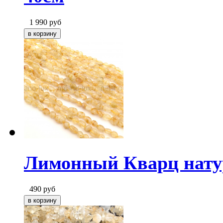
1 990
руб
Лимонный Кварц натур
490
руб