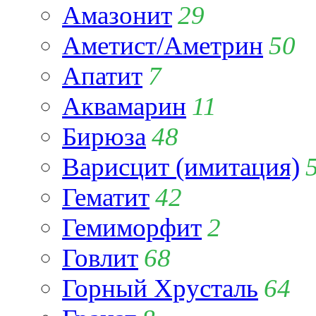
Амазонит
29
Аметист/Аметрин
50
Апатит
7
Аквамарин
11
Бирюза
48
Варисцит (имитация)
Гематит
42
Гемиморфит
2
Говлит
68
Горный Хрусталь
64