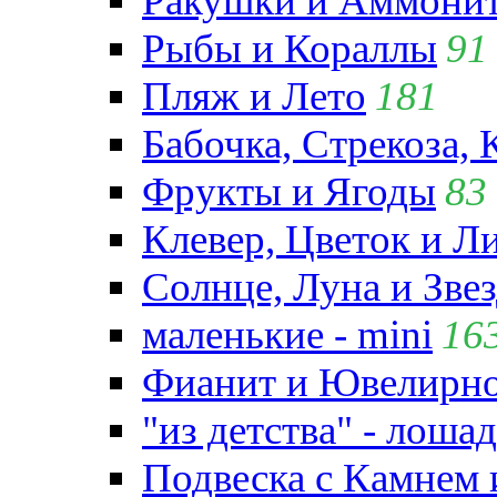
Ракушки и Аммони
Рыбы и Кораллы
91
Пляж и Лето
181
Бабочка, Стрекоза, 
Фрукты и Ягоды
83
Клевер, Цветок и Л
Солнце, Луна и Зве
маленькие - mini
16
Фианит и Ювелирно
"из детства" - лошад
Подвеска с Камнем