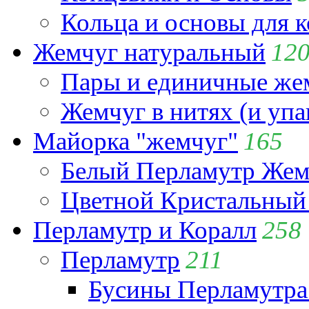
Кольца и основы для 
Жемчуг натуральный
12
Пары и единичные ж
Жемчуг в нитях (и упа
Майорка "жемчуг"
165
Белый Перламутр Жем
Цветной Кристальный
Перламутр и Коралл
258
Перламутр
211
Бусины Перламутра