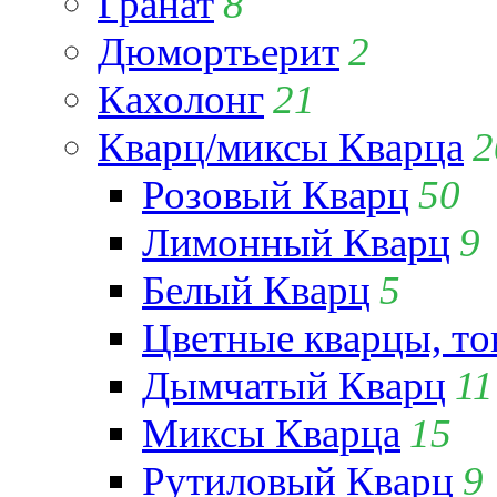
Гранат
8
Дюмортьерит
2
Кахолонг
21
Кварц/миксы Кварца
2
Розовый Кварц
50
Лимонный Кварц
9
Белый Кварц
5
Цветные кварцы, т
Дымчатый Кварц
11
Миксы Кварца
15
Рутиловый Кварц
9