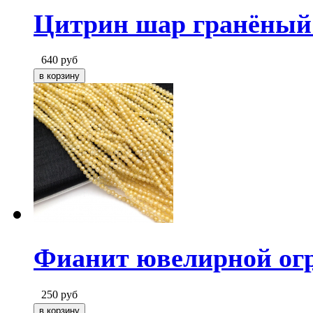
Цитрин шар гранёный 
640
руб
Фианит ювелирной ог
250
руб