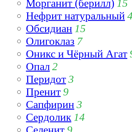
Морганит (берилл)
15
Нефрит натуральный
Обсидиан
15
Олигоклаз
7
Оникс и Чёрный Агат
Опал
2
Перидот
3
Пренит
9
Сапфирин
3
Сердолик
14
Селенит
9