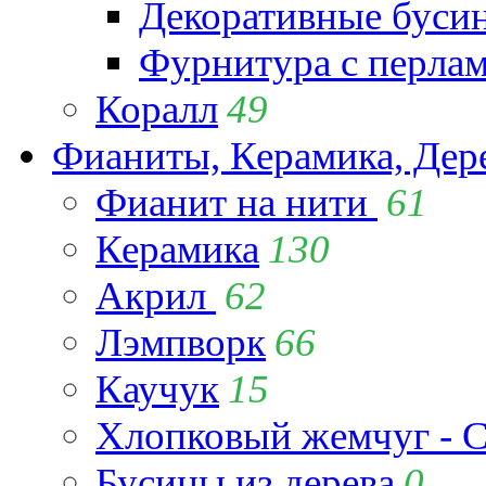
Декоративные буси
Фурнитура с перла
Коралл
49
Фианиты, Керамика, Дер
Фианит на нити
61
Керамика
130
Акрил
62
Лэмпворк
66
Каучук
15
Хлопковый жемчуг - C
Бусины из дерева
0