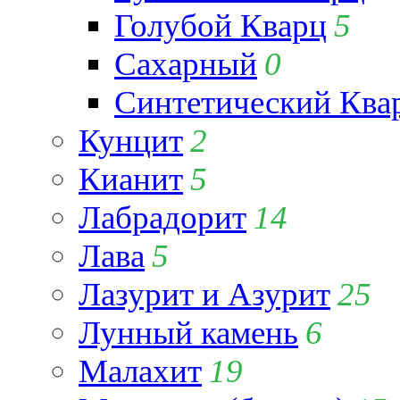
Голубой Кварц
5
Сахарный
0
Синтетический Ква
Кунцит
2
Кианит
5
Лабрадорит
14
Лава
5
Лазурит и Азурит
25
Лунный камень
6
Малахит
19