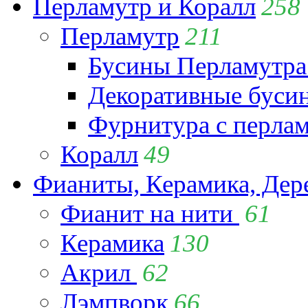
Перламутр и Коралл
258
Перламутр
211
Бусины Перламутра
Декоративные буси
Фурнитура с перла
Коралл
49
Фианиты, Керамика, Дер
Фианит на нити
61
Керамика
130
Акрил
62
Лэмпворк
66