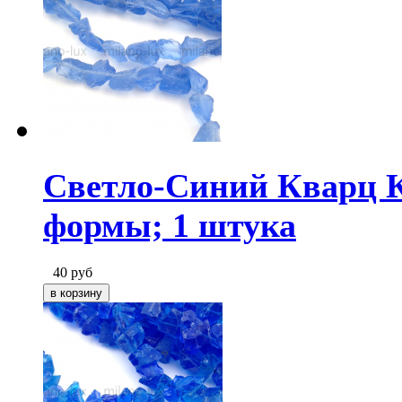
Светло-Синий Кварц К
формы; 1 штука
40
руб