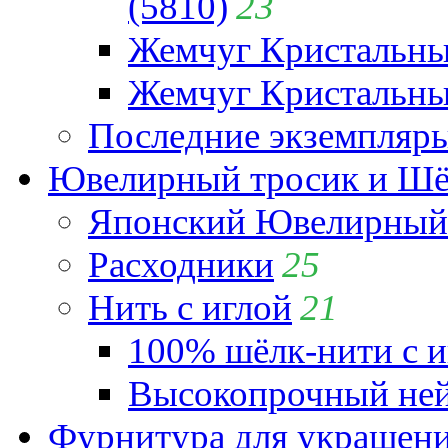
(5810)
23
Жемчуг Кристальн
Жемчуг Кристальный
Последние экземпляр
Ювелирный тросик и Шёл
Японский Ювелирный 
Расходники
25
Нить с иглой
21
100% шёлк-нити с и
Высокопрочный ней
Фурнитура для украшен