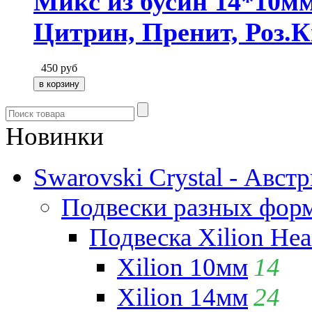
Микс из бусин 14*10м
Цитрин, Пренит, Роз.К
450
руб
Новинки
Swarovski Crystal - Авст
Подвески разных фор
Подвеска Xilion Hear
Xilion 10мм
14
Xilion 14мм
24