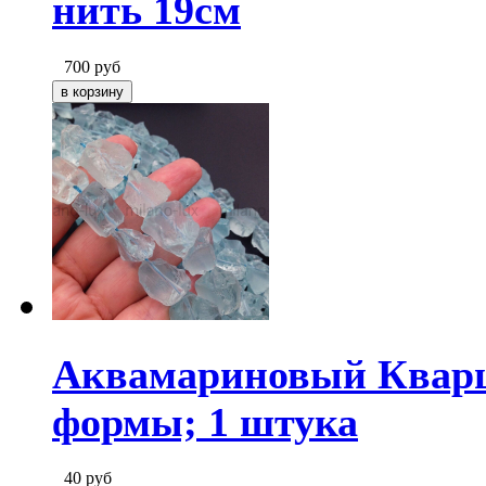
нить 19см
700
руб
Аквамариновый Кварц
формы; 1 штука
40
руб