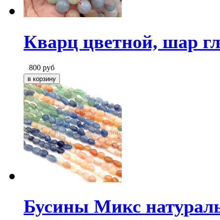
Кварц цветной, шар г
800
руб
Бусины Микс натураль