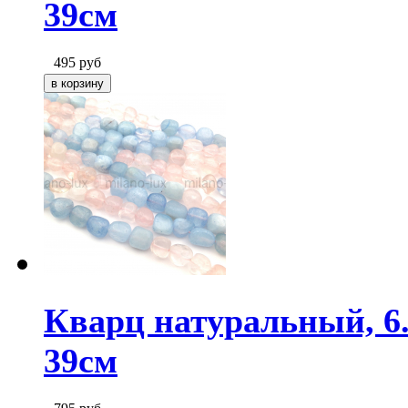
39см
495
руб
Кварц натуральный, 6.
39см