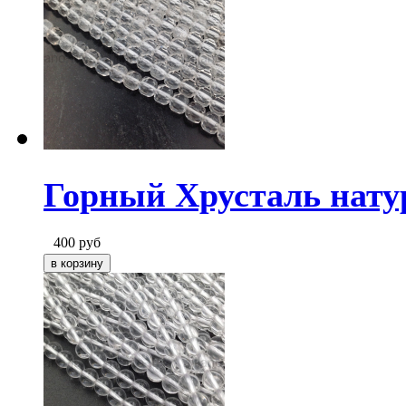
Горный Хрусталь нату
400
руб