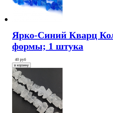
Ярко-Синий Кварц Кол
формы; 1 штука
40
руб