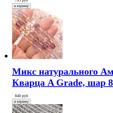
795
руб
Микс натурального Ам
Кварца A Grade, шар 
840
руб