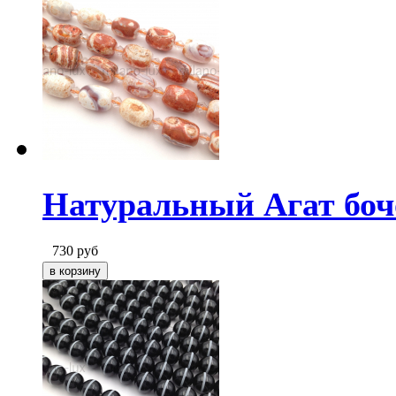
Натуральный Агат боч
730
руб