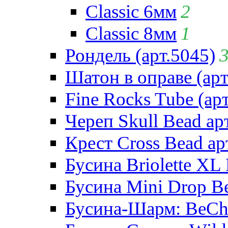
Classic 6мм
2
Classic 8мм
1
Рондель (арт.5045)
Шатон в оправе (арт
Fine Rocks Tube (арт
Череп Skull Bead ар
Крест Cross Bead ар
Бусина Briolette XL 
Бусина Mini Drop Be
Бусина-Шарм: BeCha