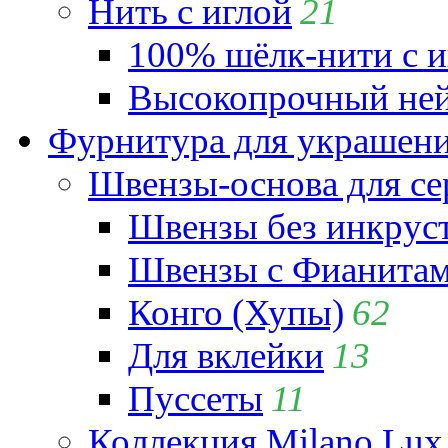
Нить с иглой
21
100% шёлк-нити с и
Высокопрочный ней
Фурнитура для украшен
Швензы-основа для се
Швензы без инкрус
Швензы с Фианита
Конго (Хупы)
62
Для вклейки
13
Пуссеты
11
Коллекция Milano Lux